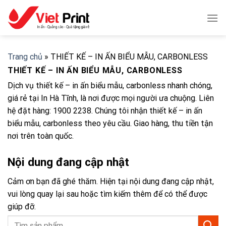
Skip
to
content
Trang chủ
»
THIẾT KẾ – IN ẤN BIỂU MẪU, CARBONLESS
THIẾT KẾ – IN ẤN BIỂU MẪU, CARBONLESS
Dịch vụ thiết kế – in ấn biểu mẫu, carbonless nhanh chóng,
giá rẻ tại In Hà Tĩnh, là nơi được mọi người ưa chuộng. Liên
hệ đặt hàng: 1900 2238. Chúng tôi nhận thiết kế – in ấn
biểu mẫu, carbonless theo yêu cầu. Giao hàng, thu tiền tận
nơi trên toàn quốc.
Nội dung đang cập nhật
Cảm ơn bạn đã ghé thăm. Hiện tại nội dung đang cập nhật,
vui lòng quay lại sau hoặc tìm kiếm thêm để có thể được
giúp đỡ.