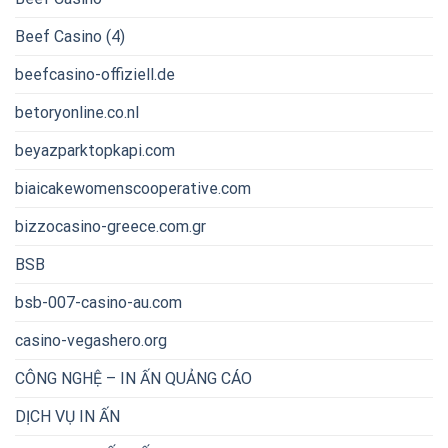
Beef Casino (4)
beefcasino-offiziell.de
betoryonline.co.nl
beyazparktopkapi.com
biaicakewomenscooperative.com
bizzocasino-greece.com.gr
BSB
bsb-007-casino-au.com
casino-vegashero.org
CÔNG NGHỆ – IN ẤN QUẢNG CÁO
DỊCH VỤ IN ẤN