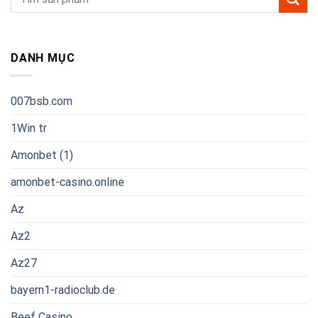
DANH MỤC
007bsb.com
1Win tr
Amonbet (1)
amonbet-casino.online
Az
Az2
Az27
bayern1-radioclub.de
Beef Casino