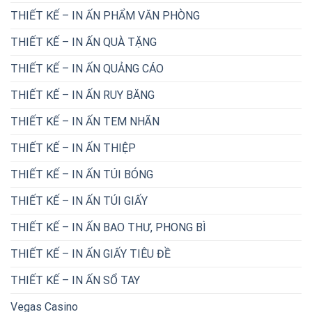
THIẾT KẾ – IN ẤN PHẨM VĂN PHÒNG
THIẾT KẾ – IN ẤN QUÀ TẶNG
THIẾT KẾ – IN ẤN QUẢNG CÁO
THIẾT KẾ – IN ẤN RUY BĂNG
THIẾT KẾ – IN ẤN TEM NHÃN
THIẾT KẾ – IN ẤN THIỆP
THIẾT KẾ – IN ẤN TÚI BÓNG
THIẾT KẾ – IN ẤN TÚI GIẤY
THIẾT KẾ – IN ẤN BAO THƯ, PHONG BÌ
THIẾT KẾ – IN ẤN GIẤY TIÊU ĐỀ
THIẾT KẾ – IN ẤN SỔ TAY
Vegas Casino