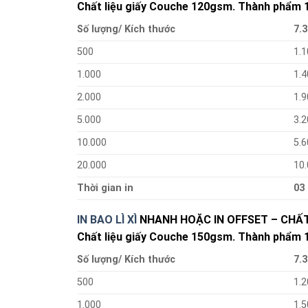
Chất liệu giấy Couche 120gsm. Thành phẩm 10
Số lượng/ Kích thước
7.3
500
1.1
1.000
1.4
2.000
1.9
5.000
3.2
10.000
5.6
20.000
10
Thời gian in
03
IN BAO LÌ XÌ
NHANH HOẶC IN OFFSET – CHẤT
Chất liệu giấy Couche 150gsm. Thành phẩm 10
Số lượng/ Kích thước
7.3
500
1.2
1.000
1.5