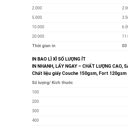
2.000
2.0
5.000
3.5
10.000
6.0
20.000
11
Thời gian in
03
IN BAO LÌ XÌ SỐ LƯỢNG ÍT
IN NHANH, LẤY NGAY – CHẤT LƯỢNG CAO, S
Chất liệu giấy Couche 150gsm, Fort 120gsm 
Số lượng/ Kích thước
100
200
300
400