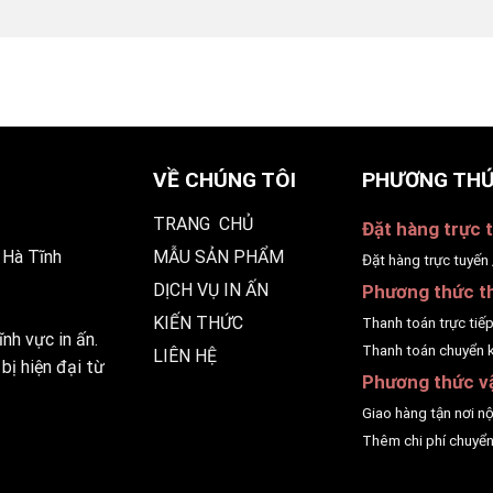
VỀ CHÚNG TÔI
PHƯƠNG THỨ
TRANG CHỦ
Đặt hàng trực t
 Hà Tĩnh
MẪU SẢN PHẨM
Đặt hàng trực tuyến 
DỊCH VỤ IN ẤN
Phương thức t
KIẾN THỨC
Thanh toán trực tiế
nh vực in ấn.
Thanh toán chuyển 
LIÊN HỆ
bị hiện đại từ
Phương thức v
Giao hàng tận nơi n
Thêm chi phí chuyển