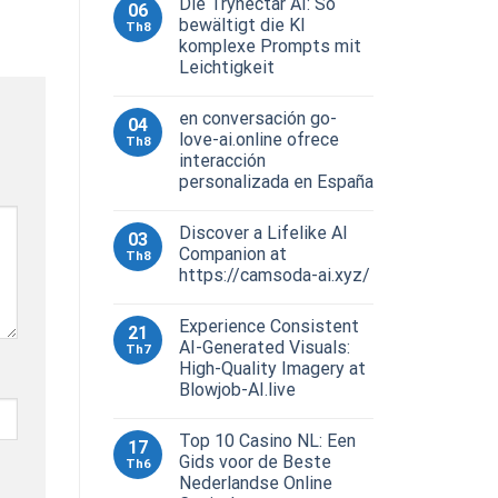
Die Trynectar AI: So
06
bewältigt die KI
Th8
komplexe Prompts mit
Leichtigkeit
en conversación go-
04
love-ai.online ofrece
Th8
interacción
personalizada en España
Discover a Lifelike AI
03
Companion at
Th8
https://camsoda-ai.xyz/
Experience Consistent
21
AI-Generated Visuals:
Th7
High-Quality Imagery at
Blowjob-AI.live
Top 10 Casino NL: Een
17
Gids voor de Beste
Th6
Nederlandse Online