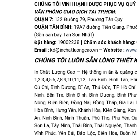
CHÚNG TÔI VINH HẠNH ĐƯỢC PHỤC VỤ QUÝ
VĂN PHÒNG GIAO DỊCH TẠI TP.HCM:
QUẬN 7:
132 Đường 79, Phường Tân Quy
QUẬN TÂN BÌNH:
19A7 đường Tiền Giang, Phư
(Gần sân bay Tân Sơn Nhất)
Đặt hàng:
19002238 |
Chăm sóc khách hàng:
Email :
kd@inchatluongcao.vn –
Website :
www.
CHÚNG TÔI LUÔN SẴN LÒNG THIẾT K
In Chất Lượng Cao – Hệ thống in ấn & quảng cá
1,2,3,4,5,6,7,8,9,10,11,12, Tân Bình, Bình Tân,
Củ Chi, Bình Dương, Dĩ An, Thủ Đức, TP Hồ Chí 
Ninh, Bến Tre, Bình Định, Bình Dương, Bình P
Nông, Điện Biên, Đồng Nai, Đồng Tháp, Gia Lai,
Hòa Bình, Hưng Yên, Khánh Hòa, Kiên Giang, Kon
An, Ninh Bình, Ninh Thuận, Phú Thọ, Phú Yên, Q
Sơn La, Tây Ninh, Thái Bình, Thái Nguyên, Thanh
Vĩnh Phúc, Yên Bái, Bảo Lộc, Biên Hòa, Buôn 