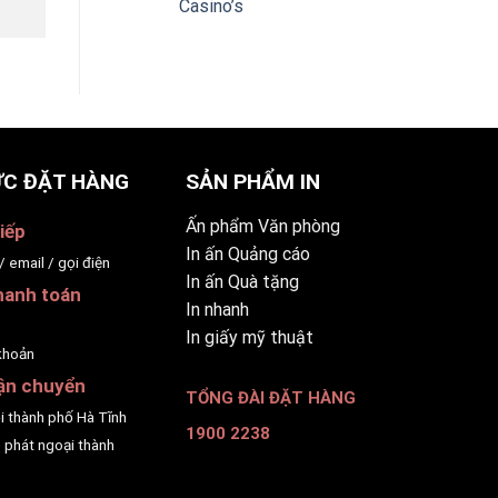
Casino’s
C ĐẶT HÀNG
SẢN PHẨM IN
Ấn phẩm Văn phòng
iếp
In ấn Quảng cáo
/ email / gọi điện
In ấn Quà tặng
hanh toán
In nhanh
p
In giấy mỹ thuật
khoản
ận chuyển
TỔNG ĐÀI ĐẶT HÀNG
ội thành phố Hà Tĩnh
1900 2238
 phát ngoại thành