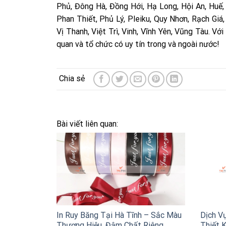
Phủ, Đông Hà, Đồng Hới, Hạ Long, Hội An, Huế
Phan Thiết, Phủ Lý, Pleiku, Quy Nhơn, Rạch Giá
Vị Thanh, Việt Trì, Vinh, Vĩnh Yên, Vũng Tàu. V
quan và tổ chức có uy tín trong và ngoài nước!
Bài viết liên quan:
In Ruy Băng Tại Hà Tĩnh – Sắc Màu
Dịch Vụ
Thương Hiệu, Đậm Chất Riêng
Thiết K