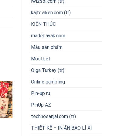
iwizsol.com (tr)
kajtoviken.com (tr)
KIẾN THỨC
madebayak.com
Mẫu sản phẩm
Mostbet
Olga Turkey (tr)
Online gambling
Pin-up ru
PinUp AZ
technosanjal.com (tr)
THIẾT KẾ – IN ẤN BAO LÌ XÌ