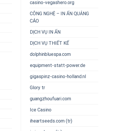
casino-vegashero.org
CÔNG NGHỆ – IN ẤN QUẢNG
CÁO
DỊCH VỤ IN ẤN
DỊCH VỤ THIẾT KẾ
dolphinbluespa.com
equipment-statt-power.de
gigaspinz-casino-holland.nl
Glory tr
guangzhoufuari.com
Ice Casino
iheartseeds.com (tr)