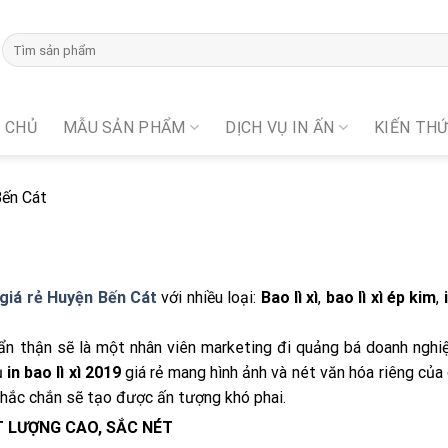
 CHỦ
MẪU SẢN PHẨM
DỊCH VỤ IN ẤN
KIẾN TH
Bến Cát
ì giá rẻ Huyện Bến Cát
với nhiều loại:
Bao lì xì
,
bao lì xì ép kim
,
cẩn thận sẽ là một nhân viên marketing đi quảng bá doanh nghi
ụ
in bao lì xì 2019
giá rẻ mang hình ảnh và nét văn hóa riêng của
 chắc chắn sẽ tạo được ấn tượng khó phai.
 LƯỢNG CAO, SẮC NÉT