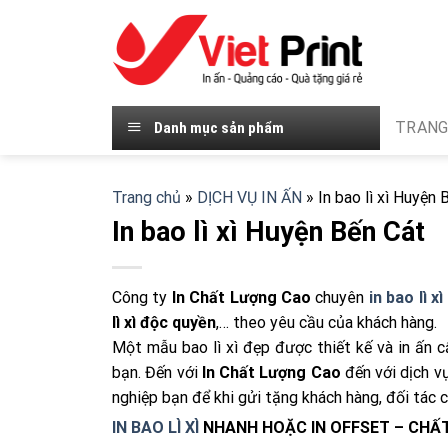
Skip
to
content
TRANG
Danh mục sản phẩm
Trang chủ
»
DỊCH VỤ IN ẤN
»
In bao lì xì Huyện 
In bao lì xì Huyện Bến Cát
Công ty
In Chất Lượng Cao
chuyên
in bao lì x
lì xì độc quyền
,… theo yêu cầu của khách hàng.
Một mẫu bao lì xì đẹp được thiết kế và in ấn 
bạn. Đến với
In Chất Lượng Cao
đến với dịch v
nghiệp bạn để khi gửi tặng khách hàng, đối tác
IN BAO LÌ XÌ
NHANH HOẶC IN OFFSET – CHẤT