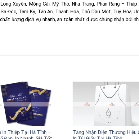
, Long Xuyên, Móng Cái, Mỹ Tho, Nha Trang, Phan Rang – Tháp
, Sa Đéc, Tam Kỳ, Tân An, Thanh Hóa, Thủ Dầu Một, Tuy Hòa, Uô
ới chất lượng dịch vụ nhanh, an toàn nhất được chứng nhận bởi nh
 In Thiệp Tại Hà Tĩnh –
Tăng Nhận Diện Thương Hiệu 
ế Đẹp, In Nhanh, Giá Tốt
In Túi Giấy Tại Hà Tĩnh