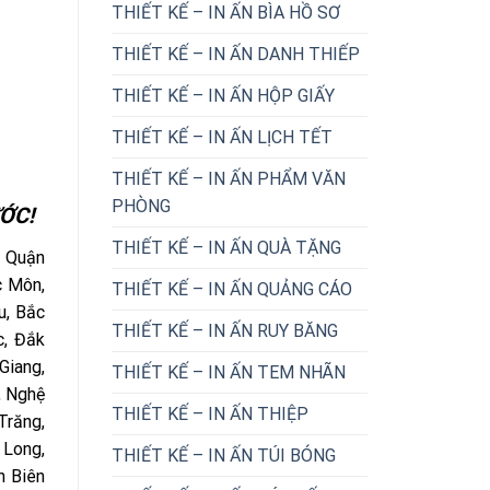
THIẾT KẾ – IN ẤN BÌA HỒ SƠ
THIẾT KẾ – IN ẤN DANH THIẾP
THIẾT KẾ – IN ẤN HỘP GIẤY
THIẾT KẾ – IN ẤN LỊCH TẾT
THIẾT KẾ – IN ẤN PHẨM VĂN
PHÒNG
ỚC!
THIẾT KẾ – IN ẤN QUÀ TẶNG
: Quận
c Môn,
THIẾT KẾ – IN ẤN QUẢNG CÁO
u, Bắc
THIẾT KẾ – IN ẤN RUY BĂNG
c, Đắk
Giang,
THIẾT KẾ – IN ẤN TEM NHÃN
, Nghệ
THIẾT KẾ – IN ẤN THIỆP
Trăng,
 Long,
THIẾT KẾ – IN ẤN TÚI BÓNG
n Biên