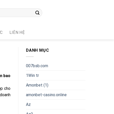
ỨC
LIÊN HỆ
DANH MỤC
007bsb.com
1Win tr
in bao
Amonbet (1)
ệp cho
amonbet-casino.online
 doanh
Az