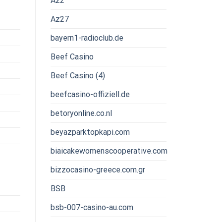
Az2
Az27
bayern1-radioclub.de
Beef Casino
Beef Casino (4)
beefcasino-offiziell.de
betoryonline.co.nl
beyazparktopkapi.com
biaicakewomenscooperative.com
bizzocasino-greece.com.gr
BSB
bsb-007-casino-au.com