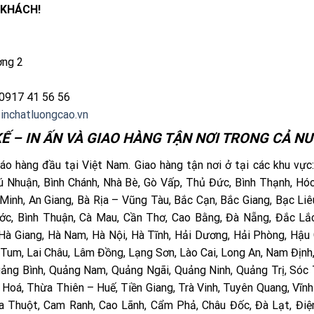
 KHÁCH!
ờng 2
0917 41 56 56
inchatluongcao.vn
Ế – IN ẤN VÀ GIAO HÀNG TẬN NƠI TRONG CẢ NƯ
o hàng đầu tại Việt Nam. Giao hàng tận nơi ở tại các khu vực
 Phú Nhuận, Bình Chánh, Nhà Bè, Gò Vấp, Thủ Đức, Bình Thạnh, Hó
Minh, An Giang, Bà Rịa – Vũng Tàu, Bắc Cạn, Bắc Giang, Bạc Liê
hước, Bình Thuận, Cà Mau, Cần Thơ, Cao Bằng, Đà Nẵng, Đắc Lắ
 Hà Giang, Hà Nam, Hà Nội, Hà Tĩnh, Hải Dương, Hải Phòng, Hậu 
 Tum, Lai Châu, Lâm Đồng, Lạng Sơn, Lào Cai, Long An, Nam Định
uảng Bình, Quảng Nam, Quảng Ngãi, Quảng Ninh, Quảng Trị, Sóc 
 Hoá, Thừa Thiên – Huế, Tiền Giang, Trà Vinh, Tuyên Quang, Vĩnh
Ma Thuột, Cam Ranh, Cao Lãnh, Cẩm Phả, Châu Đốc, Đà Lạt, Điệ