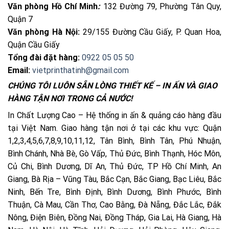
Văn phòng Hồ Chí Minh
:
132 Đường 79, Phường Tân Quy,
Quận 7
Văn phòng Hà Nội:
29/155 Đường Cầu Giấy, P. Quan Hoa,
Quận Cầu Giấy
Tổng đài đặt hàng:
0922 05 05 50
Email:
vietprinthatinh@gmail.com
CHÚNG TÔI LUÔN SẴN LÒNG THIẾT KẾ – IN ẤN VÀ GIAO
HÀNG TẬN NƠI TRONG CẢ NƯỚC!
In Chất Lượng Cao – Hệ thống in ấn & quảng cáo hàng đầu
tại Việt Nam. Giao hàng tận nơi ở tại các khu vực: Quận
1,2,3,4,5,6,7,8,9,10,11,12, Tân Bình, Bình Tân, Phú Nhuận,
Bình Chánh, Nhà Bè, Gò Vấp, Thủ Đức, Bình Thạnh, Hóc Môn,
Củ Chi, Bình Dương, Dĩ An, Thủ Đức, TP Hồ Chí Minh, An
Giang, Bà Rịa – Vũng Tàu, Bắc Cạn, Bắc Giang, Bạc Liêu, Bắc
Ninh, Bến Tre, Bình Định, Bình Dương, Bình Phước, Bình
Thuận, Cà Mau, Cần Thơ, Cao Bằng, Đà Nẵng, Đắc Lắc, Đắk
Nông, Điện Biên, Đồng Nai, Đồng Tháp, Gia Lai, Hà Giang, Hà