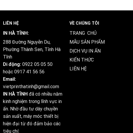
LIÊN HỆ
VỀ CHÚNG TÔI
IN HÀ TĨNH:
TRANG CHỦ
288 Đường Nguyễn Du,
MẪU SẢN PHẨM
Phường Thành Sen, Tỉnh Hà
DỊCH VỤ IN ẤN
Tĩnh
KIẾN THỨC
Di động:
0922 05 05 50
LIÊN HỆ
hoặc
0917 41 56 56
Email:
vietprinthatinh@gmail.com
IN HÀ TĨNH
đã có nhiều năm
kinh nghiệm trong lĩnh vực in
ấn. Nhờ đầu tư dây chuyền
sản xuất, máy móc thiết bị
hiện đại từ đó đảm bảo các
tiêu chí: