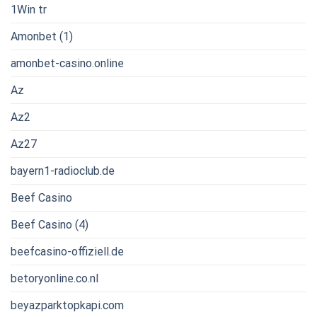
1Win tr
Amonbet (1)
amonbet-casino.online
Az
Az2
Az27
bayern1-radioclub.de
Beef Casino
Beef Casino (4)
beefcasino-offiziell.de
betoryonline.co.nl
beyazparktopkapi.com