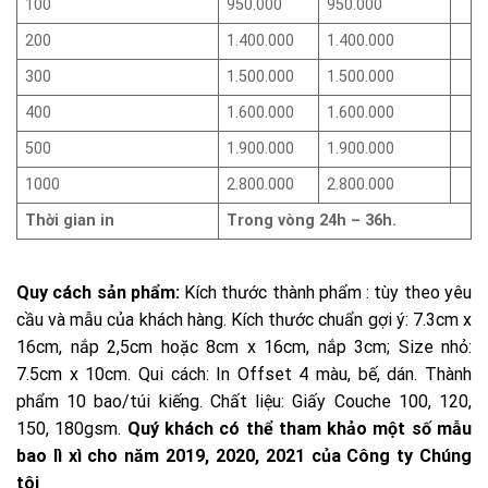
100
950.000
950.000
200
1.400.000
1.400.000
300
1.500.000
1.500.000
400
1.600.000
1.600.000
500
1.900.000
1.900.000
1000
2.800.000
2.800.000
Thời gian in
Trong vòng 24h – 36h.
Quy cách sản phẩm:
Kích thước thành phẩm : tùy theo yêu
cầu và mẫu của khách hàng. Kích thước chuẩn gợi ý: 7.3cm x
16cm, nắp 2,5cm hoặc 8cm x 16cm, nắp 3cm; Size nhỏ:
7.5cm x 10cm. Qui cách: In Offset 4 màu, bế, dán. Thành
phẩm 10 bao/túi kiếng. Chất liệu: Giấy Couche 100, 120,
150, 180gsm.
Quý khách có thể tham khảo một số mẫu
bao lì xì cho năm 2019, 2020, 2021 của Công ty Chúng
tôi