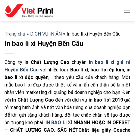
Skip
to
content
Trang chủ
»
DỊCH VỤ IN ẤN
»
In bao lì xì Huyện Bến Cầu
In bao lì xì Huyện Bến Cầu
Công ty
In Chất Lượng Cao
chuyên
in bao lì xì giá rẻ
Huyện Bến Cầu
với nhiều loại:
Bao lì xì
,
bao lì xì ép kim
,
in
bao lì xì độc quyền
,… theo yêu cầu của khách hàng. Một
mẫu bao lì xì đẹp được thiết kế và in ấn cẩn thận sẽ là một
nhân viên marketing đi quảng bá doanh nghiệp cho bạn. Đến
với
In Chất Lượng Cao
đến với dịch vụ
in bao lì xì 2019
giá
rẻ mang hình ảnh và nét văn hóa riêng của doanh nghiệp bạn
để khi gửi tặng khách hàng, đối tác chắc chắn sẽ tạo được
ấn tượng khó phai.
IN BAO LÌ XÌ
NHANH HOẶC IN OFFSET
– CHẤT LƯỢNG CAO, SẮC NÉT
Chất liệu giấy Couche