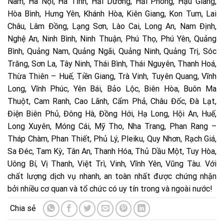
Nam, Hà Nội, Hà Tĩnh, Hải Dương, Hải Phòng, Hậu Giang,
Hòa Bình, Hưng Yên, Khánh Hòa, Kiên Giang, Kon Tum, Lai
Châu, Lâm Đồng, Lạng Sơn, Lào Cai, Long An, Nam Định,
Nghệ An, Ninh Bình, Ninh Thuận, Phú Thọ, Phú Yên, Quảng
Bình, Quảng Nam, Quảng Ngãi, Quảng Ninh, Quảng Trị, Sóc
Trăng, Sơn La, Tây Ninh, Thái Bình, Thái Nguyên, Thanh Hoá,
Thừa Thiên – Huế, Tiền Giang, Trà Vinh, Tuyên Quang, Vĩnh
Long, Vĩnh Phúc, Yên Bái, Bảo Lộc, Biên Hòa, Buôn Ma
Thuột, Cam Ranh, Cao Lãnh, Cẩm Phả, Châu Đốc, Đà Lạt,
Điện Biên Phủ, Đông Hà, Đồng Hới, Hạ Long, Hội An, Huế,
Long Xuyên, Móng Cái, Mỹ Tho, Nha Trang, Phan Rang –
Tháp Chàm, Phan Thiết, Phủ Lý, Pleiku, Quy Nhơn, Rạch Giá,
Sa Đéc, Tam Kỳ, Tân An, Thanh Hóa, Thủ Dầu Một, Tuy Hòa,
Uông Bí, Vị Thanh, Việt Trì, Vinh, Vĩnh Yên, Vũng Tàu. Với
chất lượng dịch vụ nhanh, an toàn nhất được chứng nhận
bởi nhiều cơ quan và tổ chức có uy tín trong và ngoài nước!