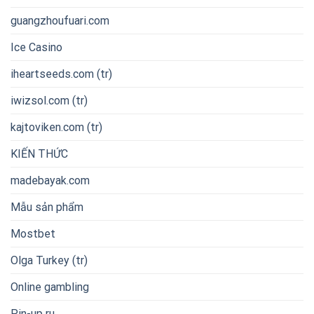
guangzhoufuari.com
Ice Casino
iheartseeds.com (tr)
iwizsol.com (tr)
kajtoviken.com (tr)
KIẾN THỨC
madebayak.com
Mẫu sản phẩm
Mostbet
Olga Turkey (tr)
Online gambling
Pin-up ru