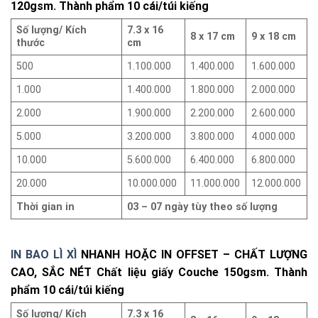
120gsm. Thành phẩm 10 cái/túi kiếng
Số lượng/ Kích
7.3 x 16
8 x 17 cm
9 x 18 cm
thước
cm
500
1.100.000
1.400.000
1.600.000
1.000
1.400.000
1.800.000
2.000.000
2.000
1.900.000
2.200.000
2.600.000
5.000
3.200.000
3.800.000
4.000.000
10.000
5.600.000
6.400.000
6.800.000
20.000
10.000.000
11.000.000
12.000.000
Thời gian in
03 – 07 ngày tùy theo số lượng
IN BAO LÌ XÌ
NHANH HOẶC IN OFFSET – CHẤT LƯỢNG
CAO, SẮC NÉT Chất liệu giấy Couche 150gsm. Thành
phẩm 10 cái/túi kiếng
Số lượng/ Kích
7.3 x 16