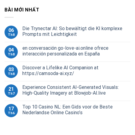
BÀI MỚI NHẤT
Die Trynectar AI: So bewältigt die KI komplexe
06
Prompts mit Leichtigkeit
Th8
en conversación go-love-ai.online ofrece
04
interacción personalizada en España
Th8
Discover a Lifelike AI Companion at
03
https://camsoda-ai.xyz/
Th8
Experience Consistent AI-Generated Visuals:
21
High-Quality Imagery at Blowjob-AI.live
Th7
Top 10 Casino NL: Een Gids voor de Beste
17
Nederlandse Online Casino’s
Th6