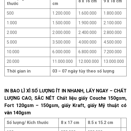
8 x 16 cm
9 x 18 cm
thước
cm
500
1.200.000
1.600.000
1.800.000
1.000
1.500.000
1.900.000
2.100.000
2.000
2.000.000
2.400.000
2.800.000
5.000
3.500.000
4.000.000
4.500.000
10.000
6.000.000
6.800.000
7.200.000
20.000
11.000.000
12.000.000
13.000.000
Thời gian in
03 – 07 ngày tùy theo số lượng
IN BAO LÌ XÌ SỐ LƯỢNG ÍT IN NHANH, LẤY NGAY – CHẤT
LƯỢNG CAO, SẮC NÉT Chất liệu giấy Couche 150gsm,
Fort 120gsm – 150gsm, giấy Kraft, giấy Mỹ thuật có
vân 140gsm
Số lượng/ Kích thước
8 x 17 cm
8.5 x 15.2 cm