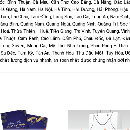
hước, Bình Thuận, Cà Mau, Cần Thơ, Cao Bằng, Đà Nẵng, Đắc Lắ
 Hà Giang, Hà Nam, Hà Nội, Hà Tĩnh, Hải Dương, Hải Phòng, Hậu 
 Tum, Lai Châu, Lâm Đồng, Lạng Sơn, Lào Cai, Long An, Nam Định
uảng Bình, Quảng Nam, Quảng Ngãi, Quảng Ninh, Quảng Trị, Sóc 
 Hoá, Thừa Thiên – Huế, Tiền Giang, Trà Vinh, Tuyên Quang, Vĩnh
Ma Thuột, Cam Ranh, Cao Lãnh, Cẩm Phả, Châu Đốc, Đà Lạt, Điệ
, Long Xuyên, Móng Cái, Mỹ Tho, Nha Trang, Phan Rang – Tháp
, Sa Đéc, Tam Kỳ, Tân An, Thanh Hóa, Thủ Dầu Một, Tuy Hòa, Uô
ới chất lượng dịch vụ nhanh, an toàn nhất được chứng nhận bởi nh