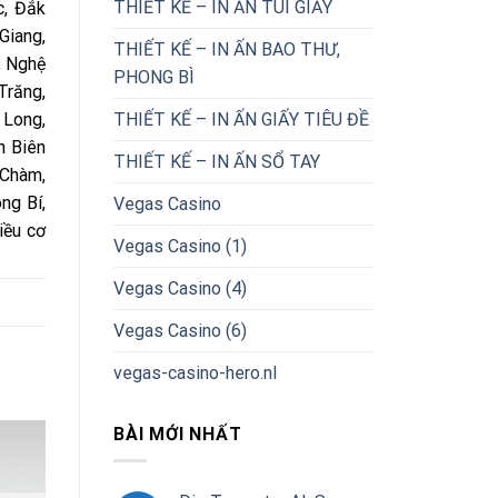
THIẾT KẾ – IN ẤN TÚI GIẤY
c, Đắk
Giang,
THIẾT KẾ – IN ẤN BAO THƯ,
, Nghệ
PHONG BÌ
Trăng,
 Long,
THIẾT KẾ – IN ẤN GIẤY TIÊU ĐỀ
n Biên
THIẾT KẾ – IN ẤN SỔ TAY
 Chàm,
ng Bí,
Vegas Casino
iều cơ
Vegas Casino (1)
Vegas Casino (4)
Vegas Casino (6)
vegas-casino-hero.nl
BÀI MỚI NHẤT