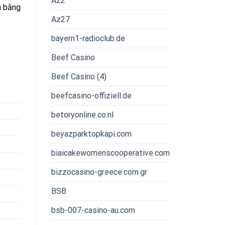
Az2
án bằng
Az27
bayern1-radioclub.de
Beef Casino
Beef Casino (4)
beefcasino-offiziell.de
betoryonline.co.nl
beyazparktopkapi.com
biaicakewomenscooperative.com
bizzocasino-greece.com.gr
BSB
bsb-007-casino-au.com