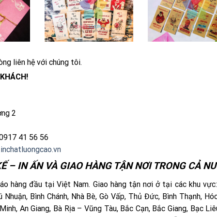
òng liên hệ với chúng tôi.
 KHÁCH!
ờng 2
0917 41 56 56
inchatluongcao.vn
Ế – IN ẤN VÀ GIAO HÀNG TẬN NƠI TRONG CẢ NƯ
o hàng đầu tại Việt Nam. Giao hàng tận nơi ở tại các khu vực
 Phú Nhuận, Bình Chánh, Nhà Bè, Gò Vấp, Thủ Đức, Bình Thạnh, Hó
Minh, An Giang, Bà Rịa – Vũng Tàu, Bắc Cạn, Bắc Giang, Bạc Liê