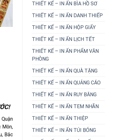
THIẾT KẾ – IN ẤN BÌA HỒ SƠ
THIẾT KẾ – IN ẤN DANH THIẾP
THIẾT KẾ – IN ẤN HỘP GIẤY
THIẾT KẾ – IN ẤN LỊCH TẾT
THIẾT KẾ – IN ẤN PHẨM VĂN
PHÒNG
THIẾT KẾ – IN ẤN QUÀ TẶNG
THIẾT KẾ – IN ẤN QUẢNG CÁO
THIẾT KẾ – IN ẤN RUY BĂNG
ỚC!
THIẾT KẾ – IN ẤN TEM NHÃN
THIẾT KẾ – IN ẤN THIỆP
: Quận
c Môn,
THIẾT KẾ – IN ẤN TÚI BÓNG
u, Bắc