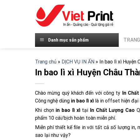
Skip
to
content
TRANG
Danh mục sản phẩm
Trang chủ
»
DỊCH VỤ IN ẤN
»
In bao lì xì Huyện
In bao lì xì Huyện Châu Th
Chào mừng quý khách đến với công ty
In Chấ
Công nghệ dùng
in bao lì xì
là in offset hiện đại
Khi chọn
in bao lì xì
tại
In Chất Lượng Cao
Qu
phẩm 10 cái/bịch hoàn toàn miễn phí.
Miễn phí thiết kế file in với tất cả số lượng in, 
sao lại như vậy?