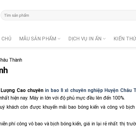
 CHỦ
MẪU SẢN PHẨM
DỊCH VỤ IN ẤN
KIẾN TH
 Châu Thành
ành
t Lượng Cao chuyên
in bao lì xì
chuyên nghiệp Huyện Châu 
 nhất hiện nay. Máy in lớn với độ phủ mực đều lên đến 100%.
ý khách còn được khuyến mãi bao bóng kiến và công vô bịch
miễn phí công vô bao và bịch bóng kiến, giá in lại rẻ nhất thị trư