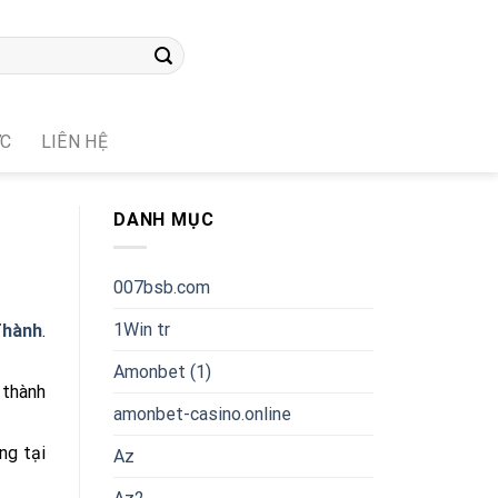
ỨC
LIÊN HỆ
DANH MỤC
007bsb.com
1Win tr
Thành
.
Amonbet (1)
 thành
amonbet-casino.online
ờng tại
Az