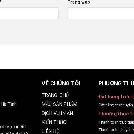
*
Trang web
VỀ CHÚNG TÔI
PHƯƠNG THỨ
TRANG CHỦ
Đặt hàng trực t
 Hà Tĩnh
MẪU SẢN PHẨM
Đặt hàng trực tuyến 
DỊCH VỤ IN ẤN
Phương thức t
KIẾN THỨC
Thanh toán trực tiế
nh vực in ấn.
Thanh toán chuyển 
LIÊN HỆ