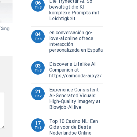
Die Trynectar AI: So
06
bewältigt die KI
Th8
komplexe Prompts mit
Leichtigkeit
Cùng
en conversación go-
04
love-ai.online ofrece
Th8
interacción
personalizada en España
Discover a Lifelike AI
03
Companion at
Th8
https://camsoda-ai.xyz/
Experience Consistent
21
AI-Generated Visuals:
Th7
High-Quality Imagery at
Blowjob-AI.live
Top 10 Casino NL: Een
17
Gids voor de Beste
Th6
Nederlandse Online