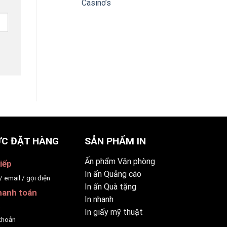
Casino’s
C ĐẶT HÀNG
SẢN PHẨM IN
Ấn phẩm Văn phòng
iếp
In ấn Quảng cáo
/ email / gọi điện
In ấn Quà tặng
hanh toán
In nhanh
p
In giấy mỹ thuật
khoản