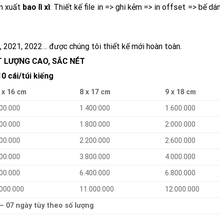
ản xuất
bao lì xì
: Thiết kế file in => ghi kẻm => in offset => bế d
, 2021, 2022… được chúng tôi thiết kế mới hoàn toàn.
 LƯỢNG CAO, SẮC NÉT
 cái/túi kiếng
 x 16 cm
8 x 17 cm
9 x 18 cm
00.000
1.400.000
1.600.000
00.000
1.800.000
2.000.000
00.000
2.200.000
2.600.000
00.000
3.800.000
4.000.000
00.000
6.400.000
6.800.000
.000.000
11.000.000
12.000.000
 – 07 ngày tùy theo số lượng