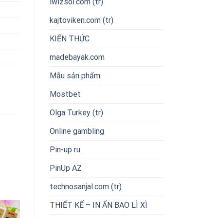
iwizsol.com (tr)
kajtoviken.com (tr)
KIẾN THỨC
madebayak.com
Mẫu sản phẩm
Mostbet
Olga Turkey (tr)
Online gambling
Pin-up ru
PinUp AZ
technosanjal.com (tr)
THIẾT KẾ – IN ẤN BAO LÌ XÌ