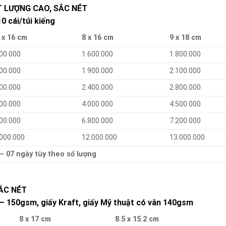
 LƯỢNG CAO, SẮC NÉT
 cái/túi kiếng
 x 16 cm
8 x 16 cm
9 x 18 cm
00.000
1.600.000
1.800.000
00.000
1.900.000
2.100.000
00.000
2.400.000
2.800.000
00.000
4.000.000
4.500.000
00.000
6.800.000
7.200.000
.000.000
12.000.000
13.000.000
 – 07 ngày tùy theo số lượng
ẮC NÉT
– 150gsm, giấy Kraft, giấy Mỹ thuật có vân 140gsm
8 x 17 cm
8.5 x 15.2 cm