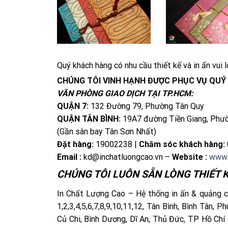
Quý khách hàng có nhu cầu thiết kế và in ấn vui l
CHÚNG TÔI VINH HẠNH ĐƯỢC PHỤC VỤ QUÝ
VĂN PHÒNG GIAO DỊCH TẠI TP.HCM:
QUẬN 7:
132 Đường 79, Phường Tân Quy
QUẬN TÂN BÌNH:
19A7 đường Tiền Giang, Phư
(Gần sân bay Tân Sơn Nhất)
Đặt hàng:
19002238 |
Chăm sóc khách hàng:
Email :
kd@inchatluongcao.vn –
Website :
www.
CHÚNG TÔI LUÔN SẴN LÒNG THIẾT K
In Chất Lượng Cao – Hệ thống in ấn & quảng cá
1,2,3,4,5,6,7,8,9,10,11,12, Tân Bình, Bình Tân,
Củ Chi, Bình Dương, Dĩ An, Thủ Đức, TP Hồ Chí 