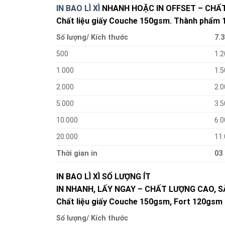
IN BAO LÌ XÌ
NHANH HOẶC IN OFFSET – CHẤT
Chất liệu giấy Couche 150gsm. Thành phẩm 10
Số lượng/ Kích thước
7.3
500
1.2
1.000
1.5
2.000
2.0
5.000
3.5
10.000
6.0
20.000
11
Thời gian in
03
IN BAO LÌ XÌ SỐ LƯỢNG ÍT
IN NHANH, LẤY NGAY – CHẤT LƯỢNG CAO, S
Chất liệu giấy Couche 150gsm, Fort 120gsm 
Số lượng/ Kích thước