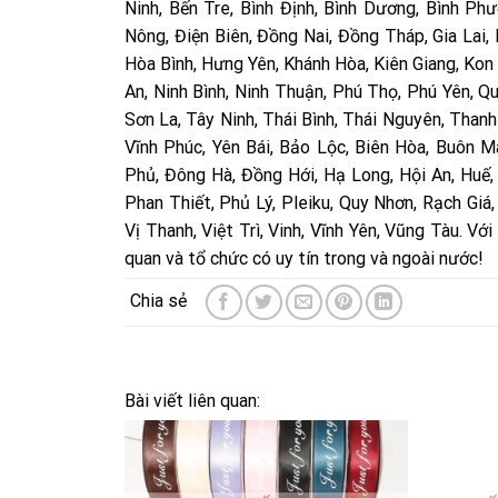
Ninh, Bến Tre, Bình Định, Bình Dương, Bình P
Nông, Điện Biên, Đồng Nai, Đồng Tháp, Gia Lai,
Hòa Bình, Hưng Yên, Khánh Hòa, Kiên Giang, Kon
An, Ninh Bình, Ninh Thuận, Phú Thọ, Phú Yên, Q
Sơn La, Tây Ninh, Thái Bình, Thái Nguyên, Thanh
Vĩnh Phúc, Yên Bái, Bảo Lộc, Biên Hòa, Buôn 
Phủ, Đông Hà, Đồng Hới, Hạ Long, Hội An, Huế
Phan Thiết, Phủ Lý, Pleiku, Quy Nhơn, Rạch Giá
Vị Thanh, Việt Trì, Vinh, Vĩnh Yên, Vũng Tàu. V
quan và tổ chức có uy tín trong và ngoài nước!
Bài viết liên quan: