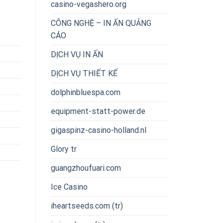
casino-vegashero.org
CÔNG NGHỆ – IN ẤN QUẢNG
CÁO
DỊCH VỤ IN ẤN
DỊCH VỤ THIẾT KẾ
dolphinbluespa.com
equipment-statt-power.de
gigaspinz-casino-holland.nl
Glory tr
guangzhoufuari.com
Ice Casino
iheartseeds.com (tr)