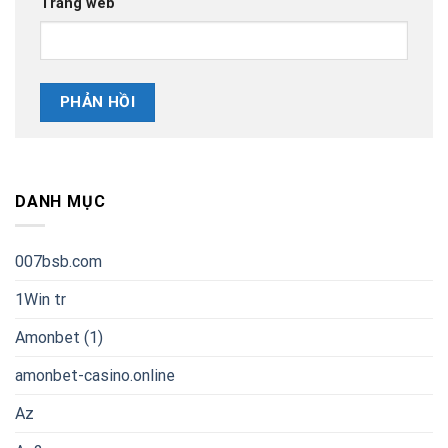
Trang web
DANH MỤC
007bsb.com
1Win tr
Amonbet (1)
amonbet-casino.online
Az