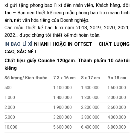
xì gửi tặng phong bao lì xì đến nhân viên, Khách hàng, đối
tác – Bạn nên thiết kế riêng mẫu phong bao lì xì mang hình
ảnh, nét văn hóa riêng của Doanh nghiệp.
Các mẫu thiết kế bao lì xì năm 2018, 2019, 2020, 2021,
2022… được chúng tôi thiết kế mới hoàn toàn.
IN BAO LÌ XÌ
NHANH HOẶC IN OFFSET – CHẤT LƯỢNG
CAO, SẮC NÉT
Chất liệu giấy Couche 120gsm. Thành phẩm 10 cái/túi
kiếng
Số lượng/ Kích thước
7.3 x 16 cm
8 x 17 cm
9 x 18 cm
500
1.100.000
1.400.000
1.600.000
1.000
1.400.000
1.800.000
2.000.000
2.000
1.900.000
2.200.000
2.600.000
5.000
3.200.000
3.800.000
4.000.000
10.000
5.600.000
6.400.000
6.800.000