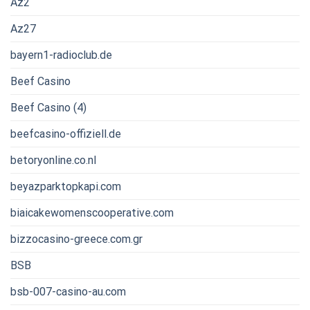
Az2
Az27
bayern1-radioclub.de
Beef Casino
Beef Casino (4)
beefcasino-offiziell.de
betoryonline.co.nl
beyazparktopkapi.com
biaicakewomenscooperative.com
bizzocasino-greece.com.gr
BSB
bsb-007-casino-au.com