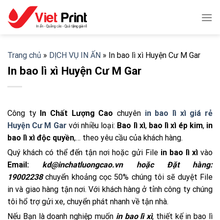
Skip
to
content
Trang chủ
»
DỊCH VỤ IN ẤN
»
In bao lì xì Huyện Cư M Gar
In bao lì xì Huyện Cư M Gar
Công ty
In Chất Lượng Cao
chuyên
in bao lì xì giá rẻ
Huyện Cư M Gar
với nhiều loại:
Bao lì xì
,
bao lì xì ép kim
,
in
bao lì xì độc quyền
,… theo yêu cầu của khách hàng.
Quý khách có thể đến tận nơi hoặc gửi File
in bao lì xì
vào
Email:
kd@inchatluongcao.vn hoặc Đặt hàng:
19002238
chuyển khoảng cọc 50% chúng tôi sẽ duyệt File
in và giao hàng tận nơi. Với khách hàng ở tỉnh công ty chúng
tôi hổ trợ gửi xe, chuyển phát nhanh về tận nhà.
Nếu Bạn là doanh nghiệp muốn
in bao lì xì
, thiết kế in bao lì