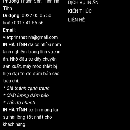
Phường Thành Sen, Tỉnh Hà
DỊCH VỤ IN ẤN
Tĩnh
KIẾN THỨC
Di động:
0922 05 05 50
LIÊN HỆ
hoặc
0917 41 56 56
Email:
vietprinthatinh@gmail.com
IN HÀ TĨNH
đã có nhiều năm
kinh nghiệm trong lĩnh vực in
ấn. Nhờ đầu tư dây chuyền
sản xuất, máy móc thiết bị
hiện đại từ đó đảm bảo các
tiêu chí:
* Giá thành cạnh tranh
* Chất lượng đảm bảo
* Tốc độ nhanh
IN HÀ TĨNH
tự tin mang lại
sự hài lòng tốt nhất cho
khách hàng.