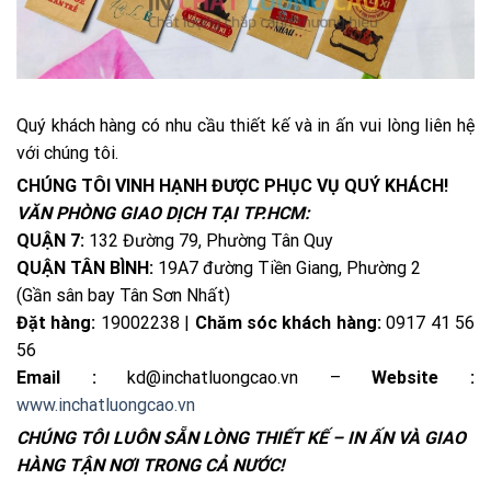
Quý khách hàng có nhu cầu thiết kế và in ấn vui lòng liên hệ
với chúng tôi.
CHÚNG TÔI VINH HẠNH ĐƯỢC PHỤC VỤ QUÝ KHÁCH!
VĂN PHÒNG GIAO DỊCH TẠI TP.HCM:
QUẬN 7:
132 Đường 79, Phường Tân Quy
QUẬN TÂN BÌNH:
19A7 đường Tiền Giang, Phường 2
(Gần sân bay Tân Sơn Nhất)
Đặt hàng:
19002238 |
Chăm sóc khách hàng:
0917 41 56
56
Email :
kd@inchatluongcao.vn –
Website :
www.inchatluongcao.vn
CHÚNG TÔI LUÔN SẴN LÒNG THIẾT KẾ – IN ẤN VÀ GIAO
HÀNG TẬN NƠI TRONG CẢ NƯỚC!