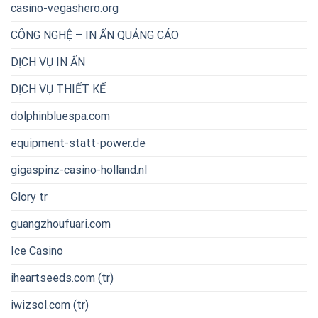
casino-vegashero.org
CÔNG NGHỆ – IN ẤN QUẢNG CÁO
DỊCH VỤ IN ẤN
DỊCH VỤ THIẾT KẾ
dolphinbluespa.com
equipment-statt-power.de
gigaspinz-casino-holland.nl
Glory tr
guangzhoufuari.com
Ice Casino
iheartseeds.com (tr)
iwizsol.com (tr)