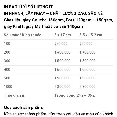
IN BAO LÌ XÌ SỐ LƯỢNG ÍT
IN NHANH, LẤY NGAY – CHẤT LƯỢNG CAO, SẮC NÉT
Chất liệu giấy Couche 150gsm, Fort 120gsm – 150gsm,
giấy Kraft, giấy Mỹ thuật có vân 140gsm
Số lượng/ Kích thước
8 x 17 cm
8.5 x 15.2 cm
100
950.000
950.000
200
1.400.000
1.400.000
300
1.500.000
1.500.000
400
1.600.000
1.600.000
500
1.900.000
1.900.000
1000
2.800.000
2.800.000
Thời gian in
Trong vòng 24h – 36h.
Quy cách sản phẩm:
Kích thước thành phẩm : tùy theo yêu cầu và mẫu của khách