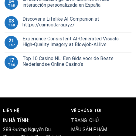
04
interacción personalizada en España
Th8
Discover a Lifelike AI Companion at
03
https://camsoda-ai.xyz/
Th8
Experience Consistent AI-Generated Visuals:
21
High-Quality Imagery at Blowjob-AI.live
Th7
Top 10 Casino NL: Een Gids voor de Beste
17
Nederlandse Online Casino’s
Th6
LIÊN HỆ
VỀ CHÚNG TÔI
IN HÀ TĨNH:
TRANG CHỦ
288 Đường Nguyễn Du,
MẪU SẢN PHẨM