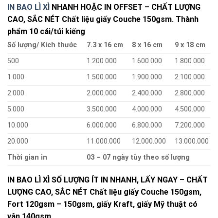
IN BAO LÌ XÌ
NHANH HOẶC IN OFFSET – CHẤT LƯỢNG
CAO, SẮC NÉT Chất liệu giấy Couche 150gsm. Thành
phẩm 10 cái/túi kiếng
Số lượng/ Kích thước
7.3 x 16 cm
8 x 16 cm
9 x 18 cm
500
1.200.000
1.600.000
1.800.000
1.000
1.500.000
1.900.000
2.100.000
2.000
2.000.000
2.400.000
2.800.000
5.000
3.500.000
4.000.000
4.500.000
10.000
6.000.000
6.800.000
7.200.000
20.000
11.000.000
12.000.000
13.000.000
Thời gian in
03 – 07 ngày tùy theo số lượng
IN BAO LÌ XÌ SỐ LƯỢNG ÍT IN NHANH, LẤY NGAY – CHẤT
LƯỢNG CAO, SẮC NÉT Chất liệu giấy Couche 150gsm,
Fort 120gsm – 150gsm, giấy Kraft, giấy Mỹ thuật có
vân 140gsm