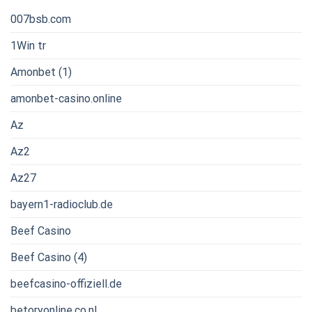
007bsb.com
1Win tr
Amonbet (1)
amonbet-casino.online
Az
Az2
Az27
bayern1-radioclub.de
Beef Casino
Beef Casino (4)
beefcasino-offiziell.de
betoryonline.co.nl