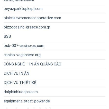
beyazparktopkapi.com
biaicakewomenscooperative.com
bizzocasino-greece.com.gr
BSB
bsb-007-casino-au.com
casino-vegashero.org
CÔNG NGHỆ – IN ẤN QUẢNG CÁO
DỊCH VỤ IN ẤN
DỊCH VỤ THIẾT KẾ
dolphinbluespa.com
equipment-statt-power.de