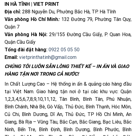
IN HÀ TĨNH | VIET PRINT
Địa chỉ:
288 Nguyễn Du, Phường Bắc Hà, TP. Hà Tĩnh
Văn phòng Hồ Chí Minh
:
132 Đường 79, Phường Tân Quy,
Quận 7
Văn phòng Hà Nội:
29/155 Đường Cầu Giấy, P. Quan Hoa,
Quận Cầu Giấy
Tổng đài đặt hàng:
0922 05 05 50
Email:
vietprinthatinh@gmail.com
CHÚNG TÔI LUÔN SẴN LÒNG THIẾT KẾ – IN ẤN VÀ GIAO
HÀNG TẬN NƠI TRONG CẢ NƯỚC!
In Chất Lượng Cao – Hệ thống in ấn & quảng cáo hàng đầu
tại Việt Nam. Giao hàng tận nơi ở tại các khu vực: Quận
1,2,3,4,5,6,7,8,9,10,11,12, Tân Bình, Bình Tân, Phú Nhuận,
Bình Chánh, Nhà Bè, Gò Vấp, Thủ Đức, Bình Thạnh, Hóc Môn,
Củ Chi, Bình Dương, Dĩ An, Thủ Đức, TP Hồ Chí Minh, An
Giang, Bà Rịa – Vũng Tàu, Bắc Cạn, Bắc Giang, Bạc Liêu, Bắc
Ninh, Bến Tre, Bình Định, Bình Dương, Bình Phước, Bình