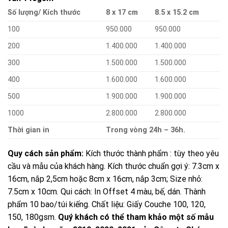
Số lượng/ Kích thước
8 x 17 cm
8.5 x 15.2 cm
100
950.000
950.000
200
1.400.000
1.400.000
300
1.500.000
1.500.000
400
1.600.000
1.600.000
500
1.900.000
1.900.000
1000
2.800.000
2.800.000
Thời gian in
Trong vòng 24h – 36h.
Quy cách sản phẩm:
Kích thước thành phẩm : tùy theo yêu
cầu và mẫu của khách hàng. Kích thước chuẩn gợi ý: 7.3cm x
16cm, nắp 2,5cm hoặc 8cm x 16cm, nắp 3cm; Size nhỏ:
7.5cm x 10cm. Qui cách: In Offset 4 màu, bế, dán. Thành
phẩm 10 bao/túi kiếng. Chất liệu: Giấy Couche 100, 120,
150, 180gsm.
Quý khách có thể tham khảo một số mẫu