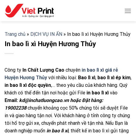
Skip
to
content
Trang chủ
»
DỊCH VỤ IN ẤN
»
In bao lì xì Huyện Hương Thủy
In bao lì xì Huyện Hương Thủy
Công ty
In Chất Lượng Cao
chuyên
in bao lì xì giá rẻ
Huyện Hương Thủy
với nhiều loại:
Bao lì xì
,
bao lì xì ép kim
,
in bao lì xì độc quyền
,… theo yêu cầu của khách hàng. Quý
khách có thể đến tận nơi hoặc gửi File
in bao lì xì
vào
Email:
kd@inchatluongcao.vn hoặc Đặt hàng:
19002238
chuyển khoảng cọc 50% chúng tôi sẽ duyệt File
in và giao hàng tận nơi. Với khách hàng ở tỉnh công ty chúng
tôi hổ trợ gửi xe, chuyển phát nhanh về tận nhà. Nếu Bạn là
doanh nghiệp muốn
in bao lì xì
, thiết kế in bao lì xì gửi tặng