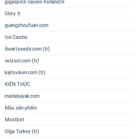
gigaspinz-casino-holland.nl
Glory tr
guangzhoufuari.com
Ice Casino
iheartseeds.com (tr)
iwizsol.com (tr)
kajtoviken.com (tr)
KIẾN THỨC
madebayak.com
Mẫu sản phẩm
Mostbet
Olga Turkey (tr)