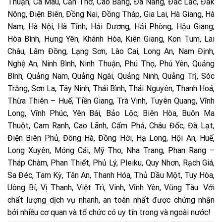
Thuận, Cà Mau, Cần Thơ, Cao Bằng, Đà Nẵng, Đắc Lắc, Đắk
Nông, Điện Biên, Đồng Nai, Đồng Tháp, Gia Lai, Hà Giang, Hà
Nam, Hà Nội, Hà Tĩnh, Hải Dương, Hải Phòng, Hậu Giang,
Hòa Bình, Hưng Yên, Khánh Hòa, Kiên Giang, Kon Tum, Lai
Châu, Lâm Đồng, Lạng Sơn, Lào Cai, Long An, Nam Định,
Nghệ An, Ninh Bình, Ninh Thuận, Phú Thọ, Phú Yên, Quảng
Bình, Quảng Nam, Quảng Ngãi, Quảng Ninh, Quảng Trị, Sóc
Trăng, Sơn La, Tây Ninh, Thái Bình, Thái Nguyên, Thanh Hoá,
Thừa Thiên – Huế, Tiền Giang, Trà Vinh, Tuyên Quang, Vĩnh
Long, Vĩnh Phúc, Yên Bái, Bảo Lộc, Biên Hòa, Buôn Ma
Thuột, Cam Ranh, Cao Lãnh, Cẩm Phả, Châu Đốc, Đà Lạt,
Điện Biên Phủ, Đông Hà, Đồng Hới, Hạ Long, Hội An, Huế,
Long Xuyên, Móng Cái, Mỹ Tho, Nha Trang, Phan Rang –
Tháp Chàm, Phan Thiết, Phủ Lý, Pleiku, Quy Nhơn, Rạch Giá,
Sa Đéc, Tam Kỳ, Tân An, Thanh Hóa, Thủ Dầu Một, Tuy Hòa,
Uông Bí, Vị Thanh, Việt Trì, Vinh, Vĩnh Yên, Vũng Tàu. Với
chất lượng dịch vụ nhanh, an toàn nhất được chứng nhận
bởi nhiều cơ quan và tổ chức có uy tín trong và ngoài nước!