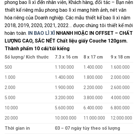
phong bao lì xì đến nhân viên, Khách hàng, đối tác – Bạn nên
thiết kế riêng mẫu phong bao lì xì mang hình ảnh, nét văn
hóa riêng của Doanh nghiệp. Các mẫu thiết kế bao lì xì năm
2018, 2019, 2020, 2021, 2022… được chúng tôi thiết kế mới
hoàn toàn.
IN BAO LÌ XÌ
NHANH HOẶC IN OFFSET – CHẤT
LƯỢNG CAO, SẮC NÉT
Chất liệu giấy Couche 120gsm.
Thành phẩm 10 cái/túi kiếng
Số lượng/ Kích thước
7.3 x 16 cm
8 x 17 cm
9 x 18 cm
500
1.100.000
1.400.000
1.600.000
1.000
1.400.000
1.800.000
2.000.000
2.000
1.900.000
2.200.000
2.600.000
5.000
3.200.000
3.800.000
4.000.000
10.000
5.600.000
6.400.000
6.800.000
20.000
10.000.000
11.000.000
12.000.000
Thời gian in
03 – 07 ngày tùy theo số lượng