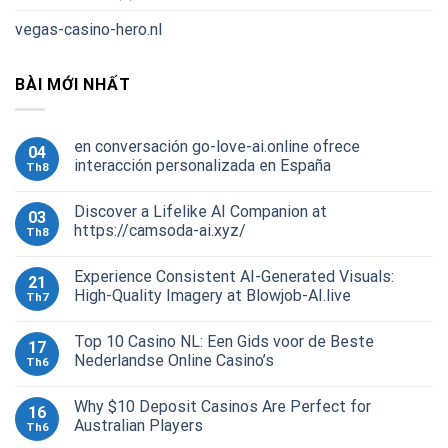
vegas-casino-hero.nl
BÀI MỚI NHẤT
en conversación go-love-ai.online ofrece
04
interacción personalizada en España
Th8
Discover a Lifelike AI Companion at
03
https://camsoda-ai.xyz/
Th8
Experience Consistent AI-Generated Visuals:
21
High-Quality Imagery at Blowjob-AI.live
Th7
Top 10 Casino NL: Een Gids voor de Beste
17
Nederlandse Online Casino’s
Th6
Why $10 Deposit Casinos Are Perfect for
16
Australian Players
Th6