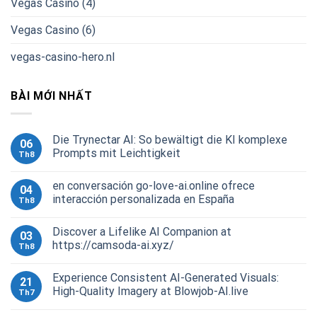
Vegas Casino (4)
Vegas Casino (6)
vegas-casino-hero.nl
BÀI MỚI NHẤT
Die Trynectar AI: So bewältigt die KI komplexe
06
Prompts mit Leichtigkeit
Th8
en conversación go-love-ai.online ofrece
04
interacción personalizada en España
Th8
Discover a Lifelike AI Companion at
03
https://camsoda-ai.xyz/
Th8
Experience Consistent AI-Generated Visuals:
21
High-Quality Imagery at Blowjob-AI.live
Th7