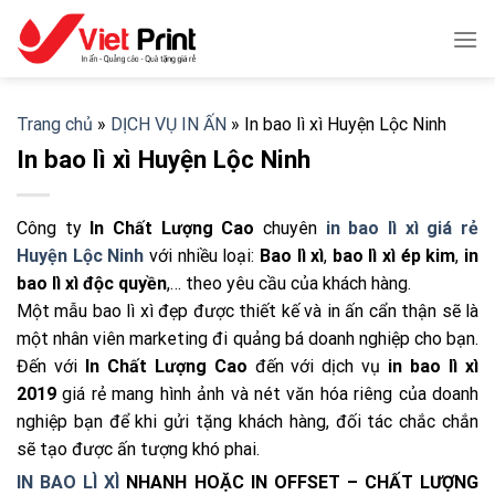
Skip
to
content
Trang chủ
»
DỊCH VỤ IN ẤN
»
In bao lì xì Huyện Lộc Ninh
In bao lì xì Huyện Lộc Ninh
Công ty
In Chất Lượng Cao
chuyên
in bao lì xì giá rẻ
Huyện Lộc Ninh
với nhiều loại:
Bao lì xì
,
bao lì xì ép kim
,
in
bao lì xì độc quyền
,… theo yêu cầu của khách hàng.
Một mẫu bao lì xì đẹp được thiết kế và in ấn cẩn thận sẽ là
một nhân viên marketing đi quảng bá doanh nghiệp cho bạn.
Đến với
In Chất Lượng Cao
đến với dịch vụ
in bao lì xì
2019
giá rẻ mang hình ảnh và nét văn hóa riêng của doanh
nghiệp bạn để khi gửi tặng khách hàng, đối tác chắc chắn
sẽ tạo được ấn tượng khó phai.
IN BAO LÌ XÌ
NHANH HOẶC IN OFFSET – CHẤT LƯỢNG