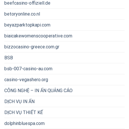
beefcasino-offiziell.de
betoryonline.co.nl
beyazparktopkapi.com
biaicakewomenscooperative.com
bizzocasino-greece.com.gr
BSB
bsb-007-casino-au.com
casino-vegashero.org
CÔNG NGHỆ – IN ẤN QUẢNG CÁO
DỊCH VỤ IN ẤN
DỊCH VỤ THIẾT KẾ
dolphinbluespa.com