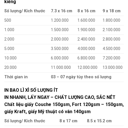
kiếng
Số lượng/ Kích thước
7.3 x 16 cm
8 x 16 cm
9 x 18 cm
500
1.200.000
1.600.000
1.800.000
1.000
1.500.000
1.900.000
2.100.000
2.000
2.000.000
2.400.000
2.800.000
5.000
3.500.000
4.000.000
4.500.000
10.000
6.000.000
6.800.000
7.200.000
20.000
11.000.000
12.000.000
13.000.000
Thời gian in
03 – 07 ngày tùy theo số lượng
IN BAO LÌ XÌ SỐ LƯỢNG ÍT
IN NHANH, LẤY NGAY – CHẤT LƯỢNG CAO, SẮC NÉT
Chất liệu giấy Couche 150gsm, Fort 120gsm – 150gsm,
giấy Kraft, giấy Mỹ thuật có vân 140gsm
Số lượng/ Kích thước
8 x 17 cm
8.5 x 15.2 cm