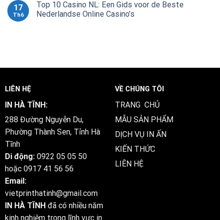
Top 10 Casino NL: Een Gids voor de Beste
17
Nederlandse Online Casino’s
Th6
LIÊN HỆ
VỀ CHÚNG TÔI
IN HÀ TĨNH:
TRANG CHỦ
288 Đường Nguyễn Du,
MẪU SẢN PHẨM
Phường Thành Sen, Tỉnh Hà
DỊCH VỤ IN ẤN
Tĩnh
KIẾN THỨC
Di động:
0922 05 05 50
LIÊN HỆ
hoặc
0917 41 56 56
Email:
vietprinthatinh@gmail.com
IN HÀ TĨNH
đã có nhiều năm
kinh nghiệm trong lĩnh vực in