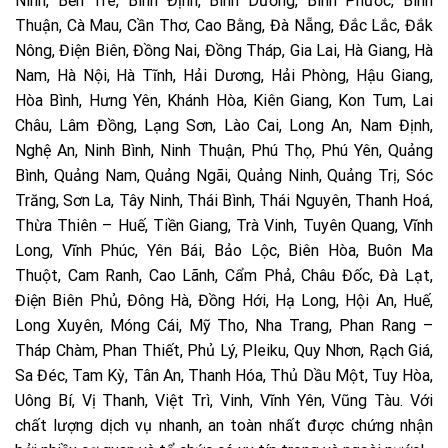
Ninh, Bến Tre, Bình Định, Bình Dương, Bình Phước, Bình
Thuận, Cà Mau, Cần Thơ, Cao Bằng, Đà Nẵng, Đắc Lắc, Đắk
Nông, Điện Biên, Đồng Nai, Đồng Tháp, Gia Lai, Hà Giang, Hà
Nam, Hà Nội, Hà Tĩnh, Hải Dương, Hải Phòng, Hậu Giang,
Hòa Bình, Hưng Yên, Khánh Hòa, Kiên Giang, Kon Tum, Lai
Châu, Lâm Đồng, Lạng Sơn, Lào Cai, Long An, Nam Định,
Nghệ An, Ninh Bình, Ninh Thuận, Phú Thọ, Phú Yên, Quảng
Bình, Quảng Nam, Quảng Ngãi, Quảng Ninh, Quảng Trị, Sóc
Trăng, Sơn La, Tây Ninh, Thái Bình, Thái Nguyên, Thanh Hoá,
Thừa Thiên – Huế, Tiền Giang, Trà Vinh, Tuyên Quang, Vĩnh
Long, Vĩnh Phúc, Yên Bái, Bảo Lộc, Biên Hòa, Buôn Ma
Thuột, Cam Ranh, Cao Lãnh, Cẩm Phả, Châu Đốc, Đà Lạt,
Điện Biên Phủ, Đông Hà, Đồng Hới, Hạ Long, Hội An, Huế,
Long Xuyên, Móng Cái, Mỹ Tho, Nha Trang, Phan Rang –
Tháp Chàm, Phan Thiết, Phủ Lý, Pleiku, Quy Nhơn, Rạch Giá,
Sa Đéc, Tam Kỳ, Tân An, Thanh Hóa, Thủ Dầu Một, Tuy Hòa,
Uông Bí, Vị Thanh, Việt Trì, Vinh, Vĩnh Yên, Vũng Tàu. Với
chất lượng dịch vụ nhanh, an toàn nhất được chứng nhận