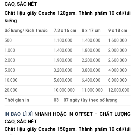
CAO, SẮC NÉT
Chất liệu giấy Couche 120gsm. Thành phẩm 10 cái/túi
kiếng
Số lượng/ Kích thước
7.3 x 16 cm
8 x 17 cm
9 x 18 cm
500
1.100.000
1.400.000
1.600.000
1.000
1.400.000
1.800.000
2.000.000
2.000
1.900.000
2.200.000
2.600.000
5.000
3.200.000
3.800.000
4.000.000
10.000
5.600.000
6.400.000
6.800.000
20.000
10.000.000
11.000.000
12.000.000
Thời gian in
03 – 07 ngày tùy theo số lượng
IN BAO LÌ XÌ
NHANH HOẶC IN OFFSET – CHẤT LƯỢNG
CAO, SẮC NÉT
Chất liệu giấy Couche 150gsm. Thành phẩm 10 cái/túi