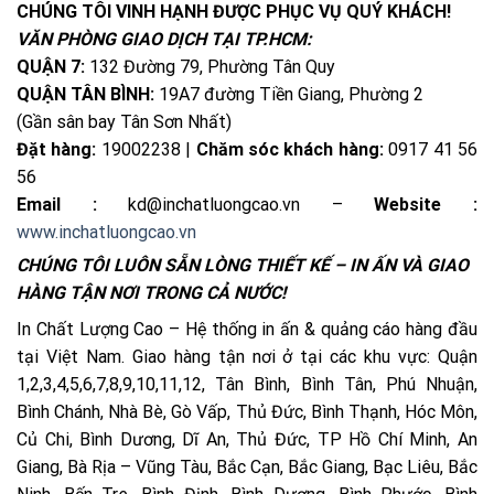
CHÚNG TÔI VINH HẠNH ĐƯỢC PHỤC VỤ QUÝ KHÁCH!
VĂN PHÒNG GIAO DỊCH TẠI TP.HCM:
QUẬN 7:
132 Đường 79, Phường Tân Quy
QUẬN TÂN BÌNH:
19A7 đường Tiền Giang, Phường 2
(Gần sân bay Tân Sơn Nhất)
Đặt hàng:
19002238 |
Chăm sóc khách hàng:
0917 41 56
56
Email :
kd@inchatluongcao.vn –
Website :
www.inchatluongcao.vn
CHÚNG TÔI LUÔN SẴN LÒNG THIẾT KẾ – IN ẤN VÀ GIAO
HÀNG TẬN NƠI TRONG CẢ NƯỚC!
In Chất Lượng Cao – Hệ thống in ấn & quảng cáo hàng đầu
tại Việt Nam. Giao hàng tận nơi ở tại các khu vực: Quận
1,2,3,4,5,6,7,8,9,10,11,12, Tân Bình, Bình Tân, Phú Nhuận,
Bình Chánh, Nhà Bè, Gò Vấp, Thủ Đức, Bình Thạnh, Hóc Môn,
Củ Chi, Bình Dương, Dĩ An, Thủ Đức, TP Hồ Chí Minh, An
Giang, Bà Rịa – Vũng Tàu, Bắc Cạn, Bắc Giang, Bạc Liêu, Bắc