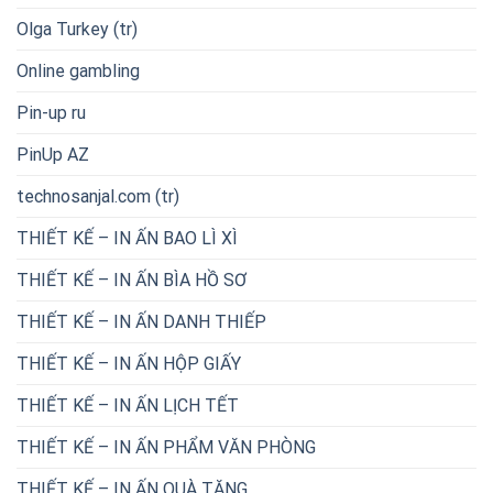
Olga Turkey (tr)
Online gambling
Pin-up ru
PinUp AZ
technosanjal.com (tr)
THIẾT KẾ – IN ẤN BAO LÌ XÌ
THIẾT KẾ – IN ẤN BÌA HỒ SƠ
THIẾT KẾ – IN ẤN DANH THIẾP
THIẾT KẾ – IN ẤN HỘP GIẤY
THIẾT KẾ – IN ẤN LỊCH TẾT
THIẾT KẾ – IN ẤN PHẨM VĂN PHÒNG
THIẾT KẾ – IN ẤN QUÀ TẶNG