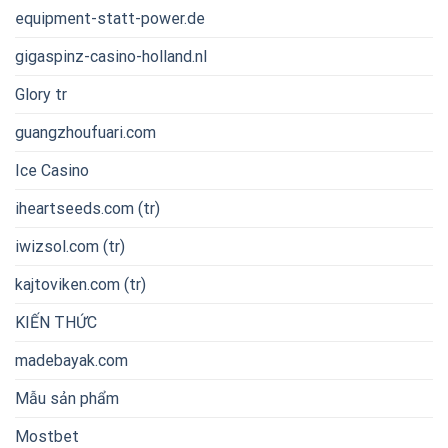
equipment-statt-power.de
gigaspinz-casino-holland.nl
Glory tr
guangzhoufuari.com
Ice Casino
iheartseeds.com (tr)
iwizsol.com (tr)
kajtoviken.com (tr)
KIẾN THỨC
madebayak.com
Mẫu sản phẩm
Mostbet