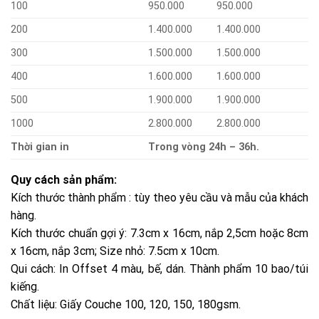
100
950.000
950.000
200
1.400.000
1.400.000
300
1.500.000
1.500.000
400
1.600.000
1.600.000
500
1.900.000
1.900.000
1000
2.800.000
2.800.000
Thời gian in
Trong vòng 24h – 36h.
Quy cách sản phẩm:
Kích thước thành phẩm : tùy theo yêu cầu và mẫu của khách
hàng.
Kích thước chuẩn gợi ý: 7.3cm x 16cm, nắp 2,5cm hoặc 8cm
x 16cm, nắp 3cm; Size nhỏ: 7.5cm x 10cm.
Qui cách: In Offset 4 màu, bế, dán. Thành phẩm 10 bao/túi
kiếng.
Chất liệu: Giấy Couche 100, 120, 150, 180gsm.