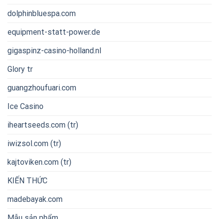
dolphinbluespa.com
equipment-statt-power.de
gigaspinz-casino-holland.nl
Glory tr
guangzhoufuari.com
Ice Casino
iheartseeds.com (tr)
iwizsol.com (tr)
kajtoviken.com (tr)
KIẾN THỨC
madebayak.com
Mẫu sản phẩm