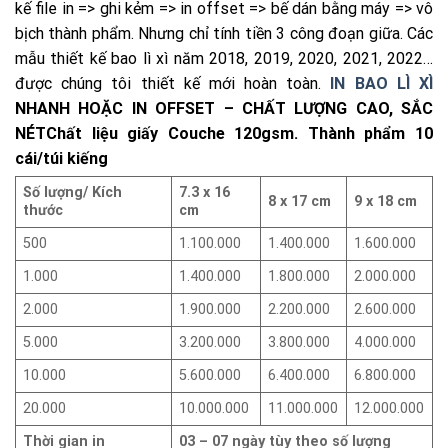
kế file in => ghi kẻm => in offset => bế dán bằng máy => vô
bịch thành phẩm. Nhưng chỉ tính tiền 3 công đoạn giữa. Các
mẫu thiết kế bao lì xì năm 2018, 2019, 2020, 2021, 2022…
được chúng tôi thiết kế mới hoàn toàn.
IN BAO LÌ XÌ
NHANH HOẶC IN OFFSET – CHẤT LƯỢNG CAO, SẮC
NÉT
Chất liệu giấy Couche 120gsm. Thành phẩm 10
cái/túi kiếng
Số lượng/ Kích
7.3 x 16
8 x 17 cm
9 x 18 cm
thước
cm
500
1.100.000
1.400.000
1.600.000
1.000
1.400.000
1.800.000
2.000.000
2.000
1.900.000
2.200.000
2.600.000
5.000
3.200.000
3.800.000
4.000.000
10.000
5.600.000
6.400.000
6.800.000
20.000
10.000.000
11.000.000
12.000.000
Thời gian in
03 – 07 ngày tùy theo số lượng