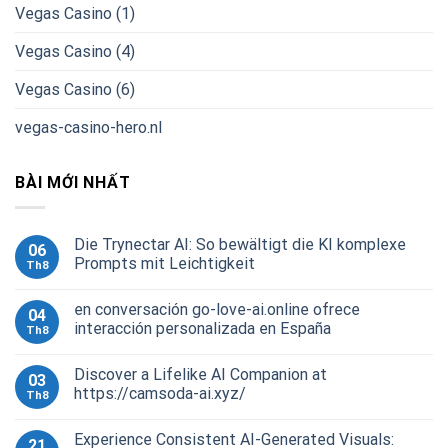
Vegas Casino (1)
Vegas Casino (4)
Vegas Casino (6)
vegas-casino-hero.nl
BÀI MỚI NHẤT
Die Trynectar AI: So bewältigt die KI komplexe
06
Prompts mit Leichtigkeit
Th8
en conversación go-love-ai.online ofrece
04
interacción personalizada en España
Th8
Discover a Lifelike AI Companion at
03
https://camsoda-ai.xyz/
Th8
Experience Consistent AI-Generated Visuals:
21