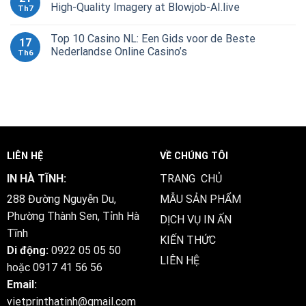
High-Quality Imagery at Blowjob-AI.live
Th7
Top 10 Casino NL: Een Gids voor de Beste
17
Nederlandse Online Casino’s
Th6
LIÊN HỆ
VỀ CHÚNG TÔI
IN HÀ TĨNH:
TRANG CHỦ
288 Đường Nguyễn Du,
MẪU SẢN PHẨM
Phường Thành Sen, Tỉnh Hà
DỊCH VỤ IN ẤN
Tĩnh
KIẾN THỨC
Di động:
0922 05 05 50
LIÊN HỆ
hoặc
0917 41 56 56
Email:
vietprinthatinh@gmail.com