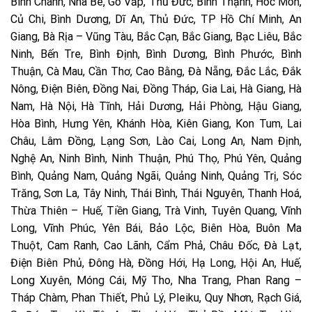
Bình Chánh, Nhà Bè, Gò Vấp, Thủ Đức, Bình Thạnh, Hóc Môn,
Củ Chi, Bình Dương, Dĩ An, Thủ Đức, TP Hồ Chí Minh, An
Giang, Bà Rịa – Vũng Tàu, Bắc Cạn, Bắc Giang, Bạc Liêu, Bắc
Ninh, Bến Tre, Bình Định, Bình Dương, Bình Phước, Bình
Thuận, Cà Mau, Cần Thơ, Cao Bằng, Đà Nẵng, Đắc Lắc, Đắk
Nông, Điện Biên, Đồng Nai, Đồng Tháp, Gia Lai, Hà Giang, Hà
Nam, Hà Nội, Hà Tĩnh, Hải Dương, Hải Phòng, Hậu Giang,
Hòa Bình, Hưng Yên, Khánh Hòa, Kiên Giang, Kon Tum, Lai
Châu, Lâm Đồng, Lạng Sơn, Lào Cai, Long An, Nam Định,
Nghệ An, Ninh Bình, Ninh Thuận, Phú Thọ, Phú Yên, Quảng
Bình, Quảng Nam, Quảng Ngãi, Quảng Ninh, Quảng Trị, Sóc
Trăng, Sơn La, Tây Ninh, Thái Bình, Thái Nguyên, Thanh Hoá,
Thừa Thiên – Huế, Tiền Giang, Trà Vinh, Tuyên Quang, Vĩnh
Long, Vĩnh Phúc, Yên Bái, Bảo Lộc, Biên Hòa, Buôn Ma
Thuột, Cam Ranh, Cao Lãnh, Cẩm Phả, Châu Đốc, Đà Lạt,
Điện Biên Phủ, Đông Hà, Đồng Hới, Hạ Long, Hội An, Huế,
Long Xuyên, Móng Cái, Mỹ Tho, Nha Trang, Phan Rang –
Tháp Chàm, Phan Thiết, Phủ Lý, Pleiku, Quy Nhơn, Rạch Giá,