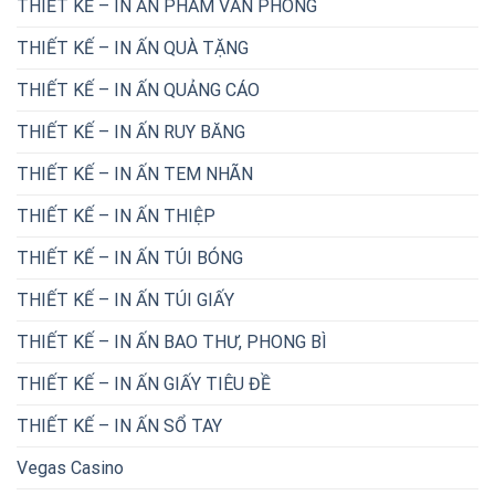
THIẾT KẾ – IN ẤN PHẨM VĂN PHÒNG
THIẾT KẾ – IN ẤN QUÀ TẶNG
THIẾT KẾ – IN ẤN QUẢNG CÁO
THIẾT KẾ – IN ẤN RUY BĂNG
THIẾT KẾ – IN ẤN TEM NHÃN
THIẾT KẾ – IN ẤN THIỆP
THIẾT KẾ – IN ẤN TÚI BÓNG
THIẾT KẾ – IN ẤN TÚI GIẤY
THIẾT KẾ – IN ẤN BAO THƯ, PHONG BÌ
THIẾT KẾ – IN ẤN GIẤY TIÊU ĐỀ
THIẾT KẾ – IN ẤN SỔ TAY
Vegas Casino