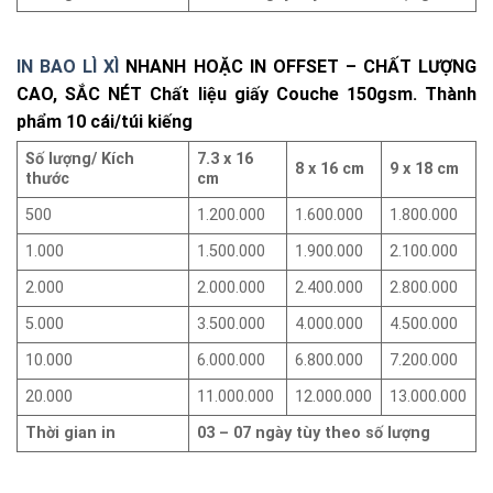
IN BAO LÌ XÌ
NHANH HOẶC IN OFFSET – CHẤT LƯỢNG
CAO, SẮC NÉT Chất liệu giấy Couche 150gsm. Thành
phẩm 10 cái/túi kiếng
Số lượng/ Kích
7.3 x 16
8 x 16 cm
9 x 18 cm
thước
cm
500
1.200.000
1.600.000
1.800.000
1.000
1.500.000
1.900.000
2.100.000
2.000
2.000.000
2.400.000
2.800.000
5.000
3.500.000
4.000.000
4.500.000
10.000
6.000.000
6.800.000
7.200.000
20.000
11.000.000
12.000.000
13.000.000
Thời gian in
03 – 07 ngày tùy theo số lượng