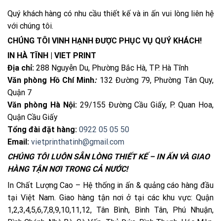
Quý khách hàng có nhu cầu thiết kế và in ấn vui lòng liên hệ
với chúng tôi.
CHÚNG TÔI VINH HẠNH ĐƯỢC PHỤC VỤ QUÝ KHÁCH!
IN HÀ TĨNH | VIET PRINT
Địa chỉ:
288 Nguyễn Du, Phường Bắc Hà, TP. Hà Tĩnh
Văn phòng Hồ Chí Minh
:
132 Đường 79, Phường Tân Quy,
Quận 7
Văn phòng Hà Nội:
29/155 Đường Cầu Giấy, P. Quan Hoa,
Quận Cầu Giấy
Tổng đài đặt hàng:
0922 05 05 50
Email:
vietprinthatinh@gmail.com
CHÚNG TÔI LUÔN SẴN LÒNG THIẾT KẾ – IN ẤN VÀ GIAO
HÀNG TẬN NƠI TRONG CẢ NƯỚC!
In Chất Lượng Cao – Hệ thống in ấn & quảng cáo hàng đầu
tại Việt Nam. Giao hàng tận nơi ở tại các khu vực: Quận
1,2,3,4,5,6,7,8,9,10,11,12, Tân Bình, Bình Tân, Phú Nhuận,