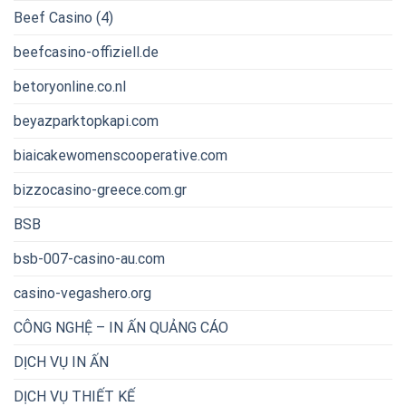
Beef Casino (4)
beefcasino-offiziell.de
betoryonline.co.nl
beyazparktopkapi.com
biaicakewomenscooperative.com
bizzocasino-greece.com.gr
BSB
bsb-007-casino-au.com
casino-vegashero.org
CÔNG NGHỆ – IN ẤN QUẢNG CÁO
DỊCH VỤ IN ẤN
DỊCH VỤ THIẾT KẾ