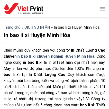
Skip
to
content
Trang chủ
»
DỊCH VỤ IN ẤN
»
In bao lì xì Huyện Minh Hóa
In bao lì xì Huyện Minh Hóa
Chào mừng quý khách đến với công ty
In Chất Lượng Cao
chuyên
in bao lì xì
chuyên nghiệp Huyện Minh Hóa
. Công
nghệ dùng
in bao lì xì
là in offset hiện đại nhất hiện nay.
Máy in lớn với độ phủ mực đều lên đến 100%. Khi chọn
in
bao lì xì
tại
In Chất Lượng Cao
Quý khách còn được
khuyến mãi bao bóng kiến và công vô bịch thành phẩm 10
cái/bịch hoàn toàn miễn phí. Miễn phí thiết kế file in với tất
cả số lượng in, miễn phí công vô bao và bịch bóng kiến, giá
in lại rẻ nhất thị trường tại sao lại như vậy? Vì Công ty
chúng tôi tự làm hết 5 công đoạn sản xuất
bao lì xì
: Thiết