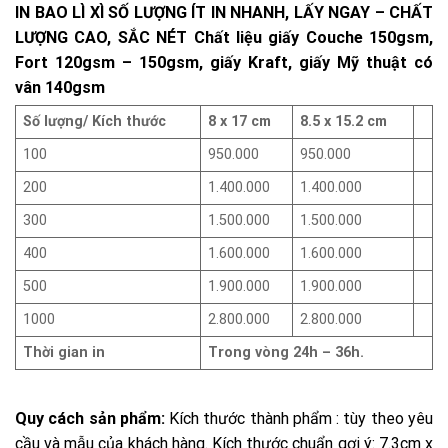
IN BAO LÌ XÌ SỐ LƯỢNG ÍT IN NHANH, LẤY NGAY – CHẤT
LƯỢNG CAO, SẮC NÉT Chất liệu giấy Couche 150gsm,
Fort 120gsm – 150gsm, giấy Kraft, giấy Mỹ thuật có
vân 140gsm
Số lượng/ Kích thước
8 x 17 cm
8.5 x 15.2 cm
100
950.000
950.000
200
1.400.000
1.400.000
300
1.500.000
1.500.000
400
1.600.000
1.600.000
500
1.900.000
1.900.000
1000
2.800.000
2.800.000
Thời gian in
Trong vòng 24h – 36h.
Quy cách sản phẩm:
Kích thước thành phẩm : tùy theo yêu
cầu và mẫu của khách hàng. Kích thước chuẩn gợi ý: 7.3cm x