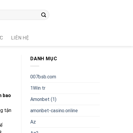
ỨC
LIÊN HỆ
DANH MỤC
007bsb.com
1Win tr
n bao
Amonbet (1)
ng tận
amonbet-casino.online
Az
kế
8,