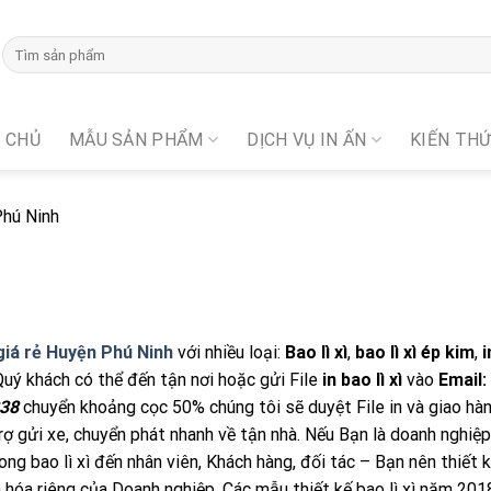
 CHỦ
MẪU SẢN PHẨM
DỊCH VỤ IN ẤN
KIẾN TH
Phú Ninh
ì giá rẻ Huyện Phú Ninh
với nhiều loại:
Bao lì xì
,
bao lì xì ép kim
,
i
Quý khách có thể đến tận nơi hoặc gửi File
in bao lì xì
vào
Email:
238
chuyển khoảng cọc 50% chúng tôi sẽ duyệt File in và giao hà
trợ gửi xe, chuyển phát nhanh về tận nhà. Nếu Bạn là doanh nghiệp
phong bao lì xì đến nhân viên, Khách hàng, đối tác – Bạn nên thiết 
n hóa riêng của Doanh nghiệp. Các mẫu thiết kế bao lì xì năm 201