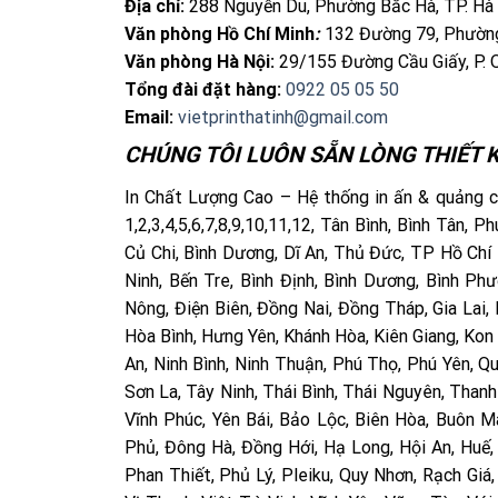
Địa chỉ:
288 Nguyễn Du, Phường Bắc Hà, TP. Hà
Văn phòng Hồ Chí Minh
:
132 Đường 79, Phường
Văn phòng Hà Nội:
29/155 Đường Cầu Giấy, P. 
Tổng đài đặt hàng:
0922 05 05 50
Email:
vietprinthatinh@gmail.com
CHÚNG TÔI LUÔN SẴN LÒNG THIẾT K
In Chất Lượng Cao – Hệ thống in ấn & quảng cá
1,2,3,4,5,6,7,8,9,10,11,12, Tân Bình, Bình Tân,
Củ Chi, Bình Dương, Dĩ An, Thủ Đức, TP Hồ Chí 
Ninh, Bến Tre, Bình Định, Bình Dương, Bình P
Nông, Điện Biên, Đồng Nai, Đồng Tháp, Gia Lai,
Hòa Bình, Hưng Yên, Khánh Hòa, Kiên Giang, Kon
An, Ninh Bình, Ninh Thuận, Phú Thọ, Phú Yên, Q
Sơn La, Tây Ninh, Thái Bình, Thái Nguyên, Thanh
Vĩnh Phúc, Yên Bái, Bảo Lộc, Biên Hòa, Buôn 
Phủ, Đông Hà, Đồng Hới, Hạ Long, Hội An, Huế
Phan Thiết, Phủ Lý, Pleiku, Quy Nhơn, Rạch Giá