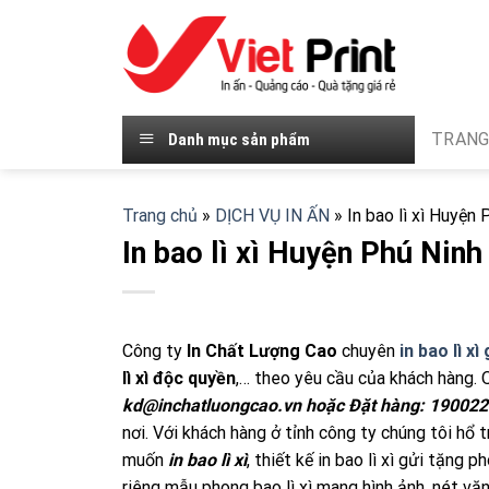
Skip
to
content
TRANG
Danh mục sản phẩm
Trang chủ
»
DỊCH VỤ IN ẤN
»
In bao lì xì Huyện 
In bao lì xì Huyện Phú Ninh
Công ty
In Chất Lượng Cao
chuyên
in bao lì x
lì xì độc quyền
,… theo yêu cầu của khách hàng. 
kd@inchatluongcao.vn hoặc Đặt hàng: 19002
nơi. Với khách hàng ở tỉnh công ty chúng tôi hổ 
muốn
in bao lì xì
, thiết kế in bao lì xì gửi tặng 
riêng mẫu phong bao lì xì mang hình ảnh, nét vă