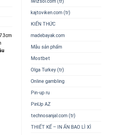
iwizsol.com (tr)
kajtoviken.com (tr)
KIẾN THỨC
madebayak.com
 7.3cm
h
Mẫu sản phẩm
ẫu
Mostbet
Olga Turkey (tr)
Online gambling
Pin-up ru
PinUp AZ
technosanjal.com (tr)
THIẾT KẾ – IN ẤN BAO LÌ XÌ