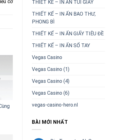
iều cơ
THIẾT KẾ – IN ẤN TÚI GIẤY
THIẾT KẾ – IN ẤN BAO THƯ,
PHONG BÌ
THIẾT KẾ – IN ẤN GIẤY TIÊU ĐỀ
THIẾT KẾ – IN ẤN SỔ TAY
Vegas Casino
Vegas Casino (1)
Vegas Casino (4)
Vegas Casino (6)
vegas-casino-hero.nl
Cùng
BÀI MỚI NHẤT