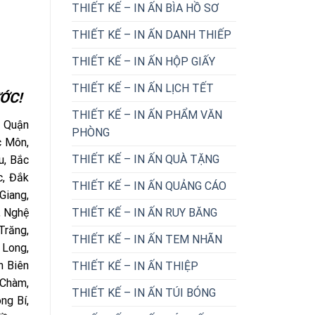
THIẾT KẾ – IN ẤN BÌA HỒ SƠ
THIẾT KẾ – IN ẤN DANH THIẾP
THIẾT KẾ – IN ẤN HỘP GIẤY
THIẾT KẾ – IN ẤN LỊCH TẾT
ỚC!
THIẾT KẾ – IN ẤN PHẨM VĂN
: Quận
PHÒNG
c Môn,
THIẾT KẾ – IN ẤN QUÀ TẶNG
u, Bắc
c, Đắk
THIẾT KẾ – IN ẤN QUẢNG CÁO
Giang,
THIẾT KẾ – IN ẤN RUY BĂNG
, Nghệ
Trăng,
THIẾT KẾ – IN ẤN TEM NHÃN
 Long,
n Biên
THIẾT KẾ – IN ẤN THIỆP
 Chàm,
THIẾT KẾ – IN ẤN TÚI BÓNG
ng Bí,