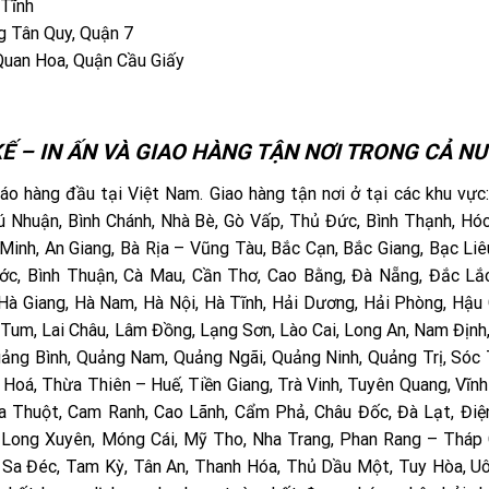
 Tĩnh
 Tân Quy, Quận 7
Quan Hoa, Quận Cầu Giấy
Ế – IN ẤN VÀ GIAO HÀNG TẬN NƠI TRONG CẢ NƯ
o hàng đầu tại Việt Nam. Giao hàng tận nơi ở tại các khu vực
 Phú Nhuận, Bình Chánh, Nhà Bè, Gò Vấp, Thủ Đức, Bình Thạnh, Hó
Minh, An Giang, Bà Rịa – Vũng Tàu, Bắc Cạn, Bắc Giang, Bạc Liê
hước, Bình Thuận, Cà Mau, Cần Thơ, Cao Bằng, Đà Nẵng, Đắc Lắ
 Hà Giang, Hà Nam, Hà Nội, Hà Tĩnh, Hải Dương, Hải Phòng, Hậu 
 Tum, Lai Châu, Lâm Đồng, Lạng Sơn, Lào Cai, Long An, Nam Định
uảng Bình, Quảng Nam, Quảng Ngãi, Quảng Ninh, Quảng Trị, Sóc 
 Hoá, Thừa Thiên – Huế, Tiền Giang, Trà Vinh, Tuyên Quang, Vĩnh
Ma Thuột, Cam Ranh, Cao Lãnh, Cẩm Phả, Châu Đốc, Đà Lạt, Điệ
, Long Xuyên, Móng Cái, Mỹ Tho, Nha Trang, Phan Rang – Tháp
, Sa Đéc, Tam Kỳ, Tân An, Thanh Hóa, Thủ Dầu Một, Tuy Hòa, Uô