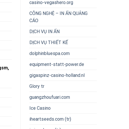
casino-vegashero.org
CÔNG NGHỆ – IN ẤN QUẢNG
CÁO
DỊCH VỤ IN ẤN
DỊCH VỤ THIẾT KẾ
dolphinbluespa.com
equipment-statt-power.de
gsm,
gigaspinz-casino-holland.nl
Glory tr
guangzhoufuari.com
Ice Casino
iheartseeds.com (tr)