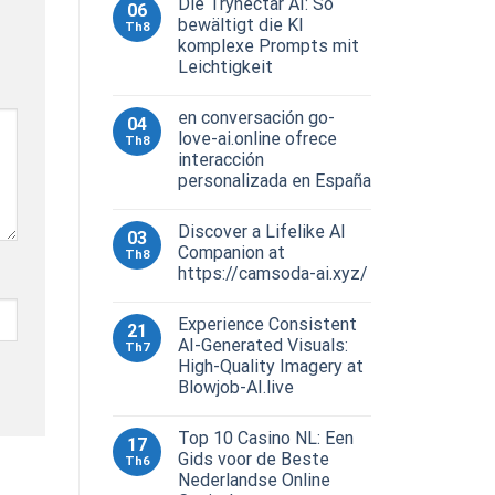
Die Trynectar AI: So
06
bewältigt die KI
Th8
komplexe Prompts mit
Leichtigkeit
en conversación go-
04
love-ai.online ofrece
Th8
interacción
personalizada en España
Discover a Lifelike AI
03
Companion at
Th8
https://camsoda-ai.xyz/
Experience Consistent
21
AI-Generated Visuals:
Th7
High-Quality Imagery at
Blowjob-AI.live
Top 10 Casino NL: Een
17
Gids voor de Beste
Th6
Nederlandse Online