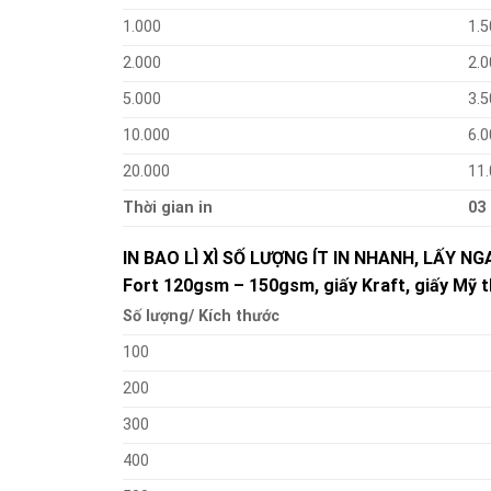
1.000
1.5
2.000
2.0
5.000
3.5
10.000
6.0
20.000
11
Thời gian in
03
IN BAO LÌ XÌ SỐ LƯỢNG ÍT IN NHANH, LẤY N
Fort 120gsm – 150gsm, giấy Kraft, giấy Mỹ 
Số lượng/ Kích thước
100
200
300
400