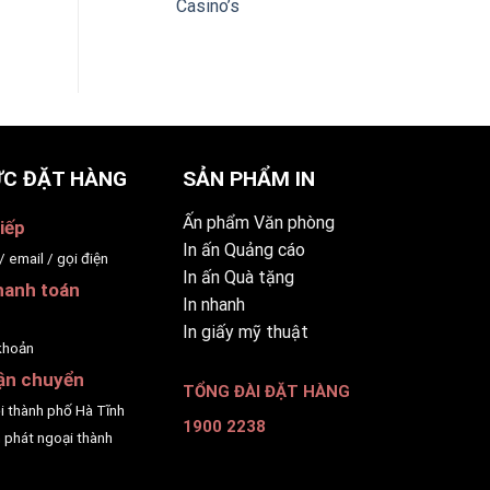
Casino’s
C ĐẶT HÀNG
SẢN PHẨM IN
Ấn phẩm Văn phòng
iếp
In ấn Quảng cáo
/ email / gọi điện
In ấn Quà tặng
hanh toán
In nhanh
p
In giấy mỹ thuật
khoản
ận chuyển
TỔNG ĐÀI ĐẶT HÀNG
ội thành phố Hà Tĩnh
1900 2238
 phát ngoại thành