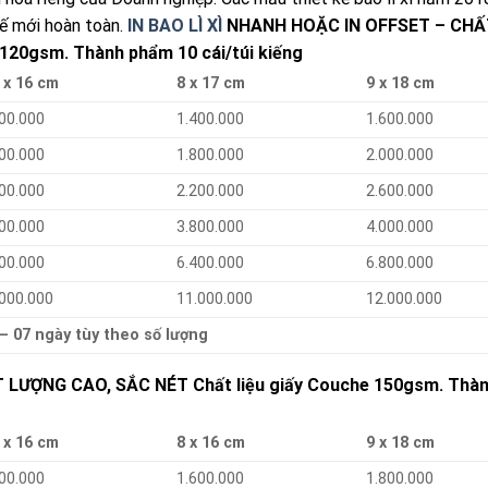
kế mới hoàn toàn.
IN BAO LÌ XÌ
NHANH HOẶC IN OFFSET – CHẤ
 120gsm. Thành phẩm 10 cái/túi kiếng
 x 16 cm
8 x 17 cm
9 x 18 cm
00.000
1.400.000
1.600.000
00.000
1.800.000
2.000.000
00.000
2.200.000
2.600.000
00.000
3.800.000
4.000.000
00.000
6.400.000
6.800.000
.000.000
11.000.000
12.000.000
 – 07 ngày tùy theo số lượng
LƯỢNG CAO, SẮC NÉT Chất liệu giấy Couche 150gsm. Thà
 x 16 cm
8 x 16 cm
9 x 18 cm
00.000
1.600.000
1.800.000