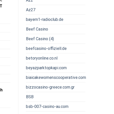
Az2
T
Az27
bayern1-radioclub.de
Beef Casino
Beef Casino (4)
beefcasino-offiziell.de
betoryonline.co.nl
beyazparktopkapi.com
biaicakewomenscooperative.com
bizzocasino-greece.com.gr
nh
BSB
bsb-007-casino-au.com