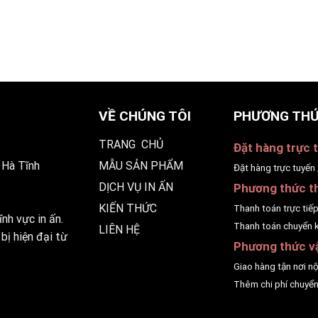
VỀ CHÚNG TÔI
PHƯƠNG THỨ
TRANG CHỦ
Đặt hàng trực t
 Hà Tĩnh
MẪU SẢN PHẨM
Đặt hàng trực tuyến 
DỊCH VỤ IN ẤN
Phương thức t
KIẾN THỨC
Thanh toán trực tiế
nh vực in ấn.
Thanh toán chuyển 
LIÊN HỆ
bị hiện đại từ
Phương thức v
Giao hàng tận nơi n
Thêm chi phí chuyển