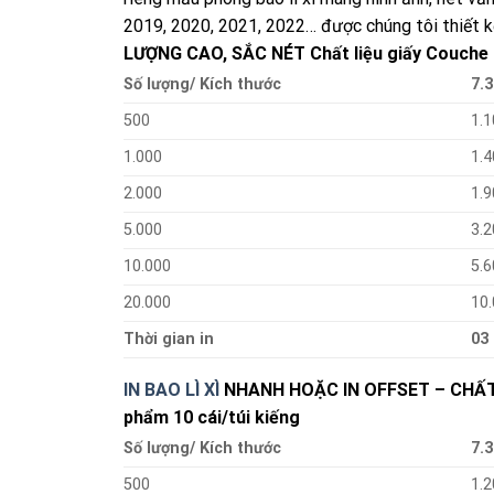
2019, 2020, 2021, 2022… được chúng tôi thiết 
LƯỢNG CAO, SẮC NÉT
Chất liệu giấy Couche
Số lượng/ Kích thước
7.3
500
1.1
1.000
1.4
2.000
1.9
5.000
3.2
10.000
5.6
20.000
10
Thời gian in
03
IN BAO LÌ XÌ
NHANH HOẶC IN OFFSET – CHẤT 
phẩm 10 cái/túi kiếng
Số lượng/ Kích thước
7.3
500
1.2