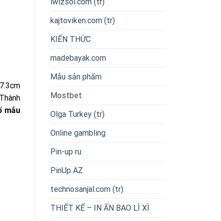
iwizsol.com (tr)
kajtoviken.com (tr)
KIẾN THỨC
madebayak.com
Mẫu sản phẩm
 7.3cm
Mostbet
 Thành
ố mẫu
Olga Turkey (tr)
Online gambling
Pin-up ru
PinUp AZ
technosanjal.com (tr)
THIẾT KẾ – IN ẤN BAO LÌ XÌ