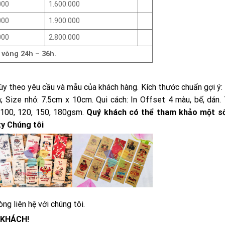
000
1.600.000
000
1.900.000
000
2.800.000
 vòng 24h – 36h.
ùy theo yêu cầu và mẫu của khách hàng. Kích thước chuẩn gợi ý:
Size nhỏ: 7.5cm x 10cm. Qui cách: In Offset 4 màu, bế, dán.
e 100, 120, 150, 180gsm.
Quý khách có thể tham khảo một s
ty Chúng tôi
òng liên hệ với chúng tôi.
 KHÁCH!