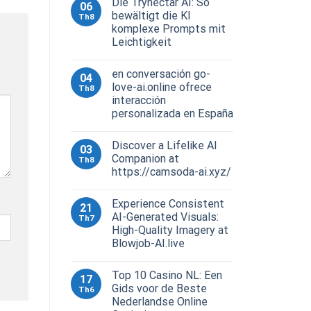
Die Trynectar AI: So
06
bewältigt die KI
Th8
komplexe Prompts mit
Leichtigkeit
en conversación go-
04
love-ai.online ofrece
Th8
interacción
personalizada en España
Discover a Lifelike AI
03
Companion at
Th8
https://camsoda-ai.xyz/
Experience Consistent
21
AI-Generated Visuals:
Th7
High-Quality Imagery at
Blowjob-AI.live
Top 10 Casino NL: Een
17
Gids voor de Beste
Th6
Nederlandse Online