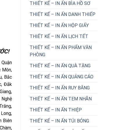
THIẾT KẾ – IN ẤN BÌA HỒ SƠ
THIẾT KẾ – IN ẤN DANH THIẾP
THIẾT KẾ – IN ẤN HỘP GIẤY
THIẾT KẾ – IN ẤN LỊCH TẾT
THIẾT KẾ – IN ẤN PHẨM VĂN
ỚC!
PHÒNG
: Quận
THIẾT KẾ – IN ẤN QUÀ TẶNG
c Môn,
THIẾT KẾ – IN ẤN QUẢNG CÁO
u, Bắc
c, Đắk
THIẾT KẾ – IN ẤN RUY BĂNG
Giang,
THIẾT KẾ – IN ẤN TEM NHÃN
, Nghệ
Trăng,
THIẾT KẾ – IN ẤN THIỆP
 Long,
n Biên
THIẾT KẾ – IN ẤN TÚI BÓNG
 Chàm,