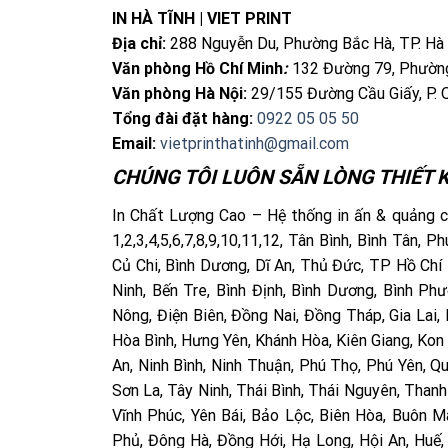
IN HÀ TĨNH | VIET PRINT
Địa chỉ:
288 Nguyễn Du, Phường Bắc Hà, TP. Hà
Văn phòng Hồ Chí Minh
:
132 Đường 79, Phường
Văn phòng Hà Nội:
29/155 Đường Cầu Giấy, P. 
Tổng đài đặt hàng:
0922 05 05 50
Email:
vietprinthatinh@gmail.com
CHÚNG TÔI LUÔN SẴN LÒNG THIẾT K
In Chất Lượng Cao – Hệ thống in ấn & quảng cá
1,2,3,4,5,6,7,8,9,10,11,12, Tân Bình, Bình Tân,
Củ Chi, Bình Dương, Dĩ An, Thủ Đức, TP Hồ Chí 
Ninh, Bến Tre, Bình Định, Bình Dương, Bình P
Nông, Điện Biên, Đồng Nai, Đồng Tháp, Gia Lai,
Hòa Bình, Hưng Yên, Khánh Hòa, Kiên Giang, Kon
An, Ninh Bình, Ninh Thuận, Phú Thọ, Phú Yên, Q
Sơn La, Tây Ninh, Thái Bình, Thái Nguyên, Thanh
Vĩnh Phúc, Yên Bái, Bảo Lộc, Biên Hòa, Buôn 
Phủ, Đông Hà, Đồng Hới, Hạ Long, Hội An, Huế