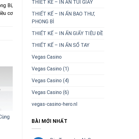
THIẾT KẾ – IN ẤN TÚI GIẤY
ng Bí,
iều cơ
THIẾT KẾ – IN ẤN BAO THƯ,
PHONG BÌ
THIẾT KẾ – IN ẤN GIẤY TIÊU ĐỀ
THIẾT KẾ – IN ẤN SỔ TAY
Vegas Casino
Vegas Casino (1)
Vegas Casino (4)
Vegas Casino (6)
vegas-casino-hero.nl
Cùng
BÀI MỚI NHẤT