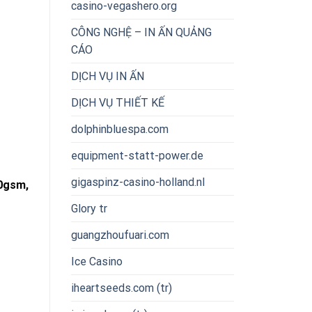
casino-vegashero.org
CÔNG NGHỆ – IN ẤN QUẢNG
CÁO
DỊCH VỤ IN ẤN
DỊCH VỤ THIẾT KẾ
dolphinbluespa.com
equipment-statt-power.de
gigaspinz-casino-holland.nl
0gsm,
Glory tr
guangzhoufuari.com
Ice Casino
iheartseeds.com (tr)