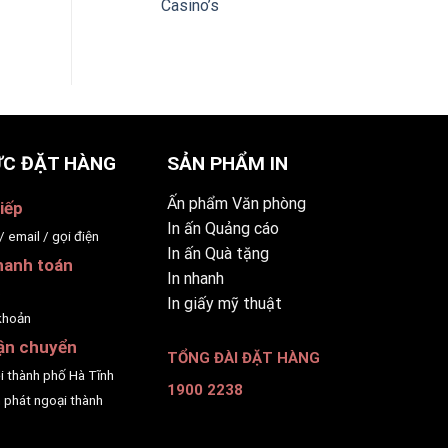
Casino’s
C ĐẶT HÀNG
SẢN PHẨM IN
Ấn phẩm Văn phòng
iếp
In ấn Quảng cáo
/ email / gọi điện
In ấn Quà tặng
hanh toán
In nhanh
p
In giấy mỹ thuật
khoản
ận chuyển
TỔNG ĐÀI ĐẶT HÀNG
ội thành phố Hà Tĩnh
1900 2238
 phát ngoại thành