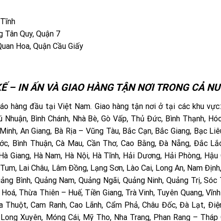
 Tĩnh
 Tân Quy, Quận 7
Quan Hoa, Quận Cầu Giấy
Ế – IN ẤN VÀ GIAO HÀNG TẬN NƠI TRONG CẢ NƯ
o hàng đầu tại Việt Nam. Giao hàng tận nơi ở tại các khu vực
 Phú Nhuận, Bình Chánh, Nhà Bè, Gò Vấp, Thủ Đức, Bình Thạnh, Hó
Minh, An Giang, Bà Rịa – Vũng Tàu, Bắc Cạn, Bắc Giang, Bạc Liê
hước, Bình Thuận, Cà Mau, Cần Thơ, Cao Bằng, Đà Nẵng, Đắc Lắ
 Hà Giang, Hà Nam, Hà Nội, Hà Tĩnh, Hải Dương, Hải Phòng, Hậu 
 Tum, Lai Châu, Lâm Đồng, Lạng Sơn, Lào Cai, Long An, Nam Định
uảng Bình, Quảng Nam, Quảng Ngãi, Quảng Ninh, Quảng Trị, Sóc 
 Hoá, Thừa Thiên – Huế, Tiền Giang, Trà Vinh, Tuyên Quang, Vĩnh
Ma Thuột, Cam Ranh, Cao Lãnh, Cẩm Phả, Châu Đốc, Đà Lạt, Điệ
, Long Xuyên, Móng Cái, Mỹ Tho, Nha Trang, Phan Rang – Tháp