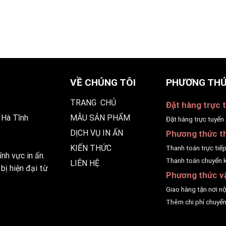
VỀ CHÚNG TÔI
PHƯƠNG THỨ
TRANG CHỦ
Đặt hàng trực t
 Hà Tĩnh
MẪU SẢN PHẨM
Đặt hàng trực tuyến 
DỊCH VỤ IN ẤN
Phương thức t
KIẾN THỨC
Thanh toán trực tiế
nh vực in ấn.
Thanh toán chuyển 
LIÊN HỆ
bị hiện đại từ
Phương thức v
Giao hàng tận nơi n
Thêm chi phí chuyển