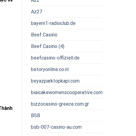
Az2
Az27
bayern1-radioclub.de
Beef Casino
Beef Casino (4)
beefcasino-offiziell.de
betoryonline.co.nl
beyazparktopkapi.com
biaicakewomenscooperative.com
bizzocasino-greece.com.gr
Thành
BSB
bsb-007-casino-au.com