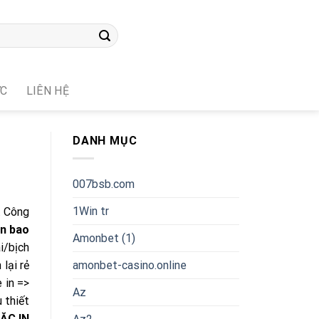
ỨC
LIÊN HỆ
DANH MỤC
007bsb.com
1Win tr
. Công
in bao
Amonbet (1)
i/bịch
amonbet-casino.online
 lại rẻ
e in =>
Az
 thiết
ẶC IN