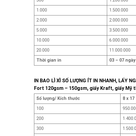
500
1.200.000
1.000
1.500.000
2.000
2.000.000
5.000
3.500.000
10.000
6.000.000
20.000
11.000.000
Thời gian in
03 – 07 ngày
IN BAO LÌ XÌ SỐ LƯỢNG ÍT IN NHANH, LẤY N
Fort 120gsm – 150gsm, giấy Kraft, giấy Mỹ 
Số lượng/ Kích thước
8 x 17
100
950.00
200
1.400.
300
1.500.