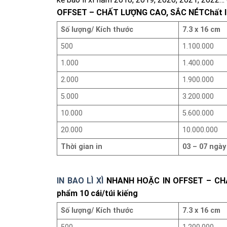
OFFSET – CHẤT LƯỢNG CAO, SẮC NÉT
Chất 
Số lượng/ Kích thước
7.3 x 16 cm
500
1.100.000
1.000
1.400.000
2.000
1.900.000
5.000
3.200.000
10.000
5.600.000
20.000
10.000.000
Thời gian in
03 – 07 ngày
IN BAO LÌ XÌ
NHANH HOẶC IN OFFSET – CHẤT
phẩm 10 cái/túi kiếng
Số lượng/ Kích thước
7.3 x 16 cm