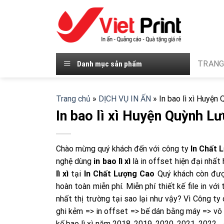
Skip
to
content
TRANG
Danh mục sản phẩm
Trang chủ
»
DỊCH VỤ IN ẤN
»
In bao lì xì Huyện
In bao lì xì Huyện Quỳnh Lư
Chào mừng quý khách đến với công ty
In Chất 
nghệ dùng
in bao lì xì
là in offset hiện đại nhất
lì xì
tại
In Chất Lượng Cao
Quý khách còn được
hoàn toàn miễn phí. Miễn phí thiết kế file in với 
nhất thị trường tại sao lại như vậy? Vì Công t
ghi kẻm => in offset => bế dán bằng máy => vô 
kế bao lì xì năm 2018, 2019, 2020, 2021, 2022…