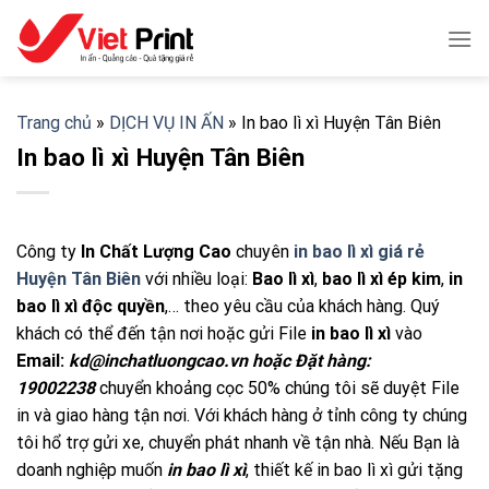
Skip
to
content
Trang chủ
»
DỊCH VỤ IN ẤN
»
In bao lì xì Huyện Tân Biên
In bao lì xì Huyện Tân Biên
Công ty
In Chất Lượng Cao
chuyên
in bao lì xì giá rẻ
Huyện Tân Biên
với nhiều loại:
Bao lì xì
,
bao lì xì ép kim
,
in
bao lì xì độc quyền
,… theo yêu cầu của khách hàng. Quý
khách có thể đến tận nơi hoặc gửi File
in bao lì xì
vào
Email:
kd@inchatluongcao.vn hoặc Đặt hàng:
19002238
chuyển khoảng cọc 50% chúng tôi sẽ duyệt File
in và giao hàng tận nơi. Với khách hàng ở tỉnh công ty chúng
tôi hổ trợ gửi xe, chuyển phát nhanh về tận nhà. Nếu Bạn là
doanh nghiệp muốn
in bao lì xì
, thiết kế in bao lì xì gửi tặng