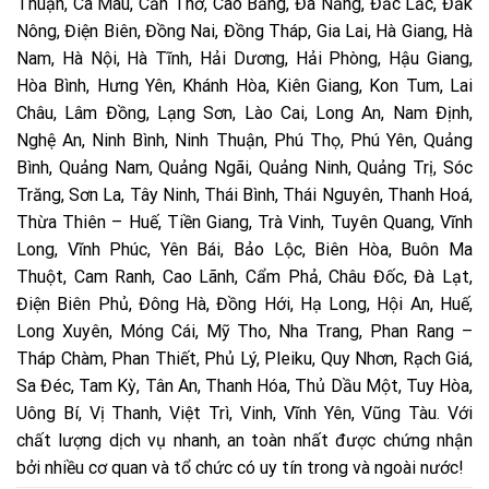
Thuận, Cà Mau, Cần Thơ, Cao Bằng, Đà Nẵng, Đắc Lắc, Đắk
Nông, Điện Biên, Đồng Nai, Đồng Tháp, Gia Lai, Hà Giang, Hà
Nam, Hà Nội, Hà Tĩnh, Hải Dương, Hải Phòng, Hậu Giang,
Hòa Bình, Hưng Yên, Khánh Hòa, Kiên Giang, Kon Tum, Lai
Châu, Lâm Đồng, Lạng Sơn, Lào Cai, Long An, Nam Định,
Nghệ An, Ninh Bình, Ninh Thuận, Phú Thọ, Phú Yên, Quảng
Bình, Quảng Nam, Quảng Ngãi, Quảng Ninh, Quảng Trị, Sóc
Trăng, Sơn La, Tây Ninh, Thái Bình, Thái Nguyên, Thanh Hoá,
Thừa Thiên – Huế, Tiền Giang, Trà Vinh, Tuyên Quang, Vĩnh
Long, Vĩnh Phúc, Yên Bái, Bảo Lộc, Biên Hòa, Buôn Ma
Thuột, Cam Ranh, Cao Lãnh, Cẩm Phả, Châu Đốc, Đà Lạt,
Điện Biên Phủ, Đông Hà, Đồng Hới, Hạ Long, Hội An, Huế,
Long Xuyên, Móng Cái, Mỹ Tho, Nha Trang, Phan Rang –
Tháp Chàm, Phan Thiết, Phủ Lý, Pleiku, Quy Nhơn, Rạch Giá,
Sa Đéc, Tam Kỳ, Tân An, Thanh Hóa, Thủ Dầu Một, Tuy Hòa,
Uông Bí, Vị Thanh, Việt Trì, Vinh, Vĩnh Yên, Vũng Tàu. Với
chất lượng dịch vụ nhanh, an toàn nhất được chứng nhận
bởi nhiều cơ quan và tổ chức có uy tín trong và ngoài nước!