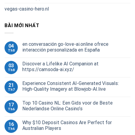
vegas-casino-hero.nl
BÀI MỚI NHẤT
en conversación go-love-ai.online ofrece
04
interacción personalizada en España
Th8
Discover a Lifelike AI Companion at
03
https://camsoda-ai.xyz/
Th8
Experience Consistent AI-Generated Visuals:
21
High-Quality Imagery at Blowjob-AI.live
Th7
Top 10 Casino NL: Een Gids voor de Beste
17
Nederlandse Online Casino’s
Th6
Why $10 Deposit Casinos Are Perfect for
16
Australian Players
Th6