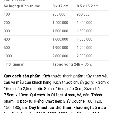
Số lượng/ Kích thước
8 x 17 cm
8.5 x 15.2 cm
100
950.000
950.000
200
1.400.000
1.400.000
300
1.500.000
1.500.000
400
1.600.000
1.600.000
500
1.900.000
1.900.000
1000
2.800.000
2.800.000
Thời gian in
Trong vòng 24h – 36h.
Quy cách sản phẩm:
Kích thước thành phẩm : tùy theo yêu
cầu và mẫu của khách hàng. Kích thước chuẩn gợi ý: 7.3cm x
16cm, nắp 2,5cm hoặc 8cm x 16cm, nắp 3cm; Size nhỏ:
7.5cm x 10cm. Qui cách: In Offset 4 màu, bế, dán. Thành
phẩm 10 bao/túi kiếng. Chất liệu: Giấy Couche 100, 120,
150, 180gsm.
Quý khách có thể tham khảo một số mẫu