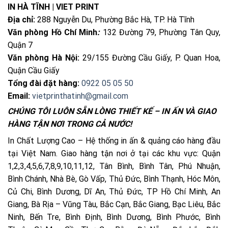
IN HÀ TĨNH | VIET PRINT
Địa chỉ:
288 Nguyễn Du, Phường Bắc Hà, TP. Hà Tĩnh
Văn phòng Hồ Chí Minh
:
132 Đường 79, Phường Tân Quy,
Quận 7
Văn phòng Hà Nội:
29/155 Đường Cầu Giấy, P. Quan Hoa,
Quận Cầu Giấy
Tổng đài đặt hàng:
0922 05 05 50
Email:
vietprinthatinh@gmail.com
CHÚNG TÔI LUÔN SẴN LÒNG THIẾT KẾ – IN ẤN VÀ GIAO
HÀNG TẬN NƠI TRONG CẢ NƯỚC!
In Chất Lượng Cao – Hệ thống in ấn & quảng cáo hàng đầu
tại Việt Nam. Giao hàng tận nơi ở tại các khu vực: Quận
1,2,3,4,5,6,7,8,9,10,11,12, Tân Bình, Bình Tân, Phú Nhuận,
Bình Chánh, Nhà Bè, Gò Vấp, Thủ Đức, Bình Thạnh, Hóc Môn,
Củ Chi, Bình Dương, Dĩ An, Thủ Đức, TP Hồ Chí Minh, An
Giang, Bà Rịa – Vũng Tàu, Bắc Cạn, Bắc Giang, Bạc Liêu, Bắc
Ninh, Bến Tre, Bình Định, Bình Dương, Bình Phước, Bình