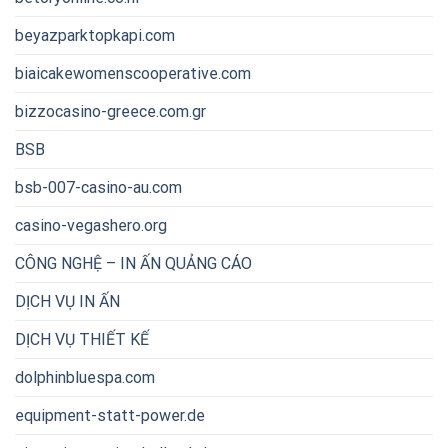
beyazparktopkapi.com
biaicakewomenscooperative.com
bizzocasino-greece.com.gr
BSB
bsb-007-casino-au.com
casino-vegashero.org
CÔNG NGHỆ – IN ẤN QUẢNG CÁO
DỊCH VỤ IN ẤN
DỊCH VỤ THIẾT KẾ
dolphinbluespa.com
equipment-statt-power.de