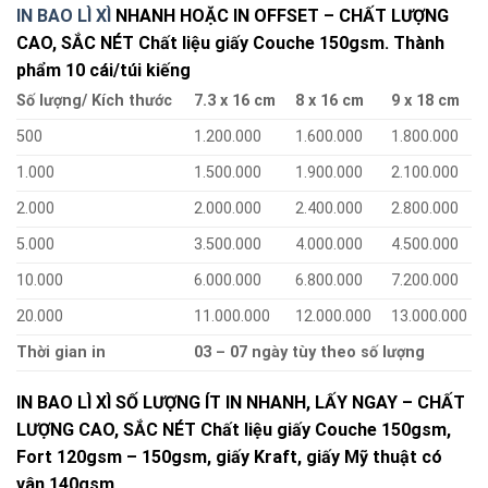
IN BAO LÌ XÌ
NHANH HOẶC IN OFFSET – CHẤT LƯỢNG
CAO, SẮC NÉT Chất liệu giấy Couche 150gsm. Thành
phẩm 10 cái/túi kiếng
Số lượng/ Kích thước
7.3 x 16 cm
8 x 16 cm
9 x 18 cm
500
1.200.000
1.600.000
1.800.000
1.000
1.500.000
1.900.000
2.100.000
2.000
2.000.000
2.400.000
2.800.000
5.000
3.500.000
4.000.000
4.500.000
10.000
6.000.000
6.800.000
7.200.000
20.000
11.000.000
12.000.000
13.000.000
Thời gian in
03 – 07 ngày tùy theo số lượng
IN BAO LÌ XÌ SỐ LƯỢNG ÍT IN NHANH, LẤY NGAY – CHẤT
LƯỢNG CAO, SẮC NÉT Chất liệu giấy Couche 150gsm,
Fort 120gsm – 150gsm, giấy Kraft, giấy Mỹ thuật có
vân 140gsm