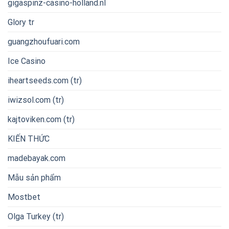
gigaspinz-casino-holland.nl
Glory tr
guangzhoufuari.com
Ice Casino
iheartseeds.com (tr)
iwizsol.com (tr)
kajtoviken.com (tr)
KIẾN THỨC
madebayak.com
Mẫu sản phẩm
Mostbet
Olga Turkey (tr)