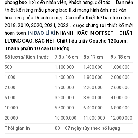
phong bao lì xì đến nhân viên, Khách hàng, đối tác – Bạn nên
thiết kế riêng mẫu phong bao lì xì mang hình ảnh, nét văn
hóa riêng của Doanh nghiệp. Các mẫu thiết kế bao lì xì năm
2018, 2019, 2020, 2021, 2022… được chúng tôi thiết kế mới
hoàn toàn.
IN BAO LÌ XÌ
NHANH HOẶC IN OFFSET – CHẤT
LƯỢNG CAO, SẮC NÉT
Chất liệu giấy Couche 120gsm.
Thành phẩm 10 cái/túi kiếng
Số lượng/ Kích thước
7.3 x 16 cm
8 x 17 cm
9 x 18 cm
500
1.100.000
1.400.000
1.600.000
1.000
1.400.000
1.800.000
2.000.000
2.000
1.900.000
2.200.000
2.600.000
5.000
3.200.000
3.800.000
4.000.000
10.000
5.600.000
6.400.000
6.800.000
20.000
10.000.000
11.000.000
12.000.000
Thời gian in
03 – 07 ngày tùy theo số lượng