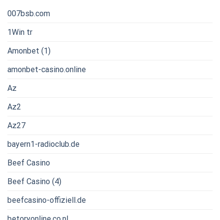
007bsb.com
1Win tr
Amonbet (1)
amonbet-casino.online
Az
Az2
Az27
bayern1-radioclub.de
Beef Casino
Beef Casino (4)
beefcasino-offiziell.de
betoryonline.co.nl