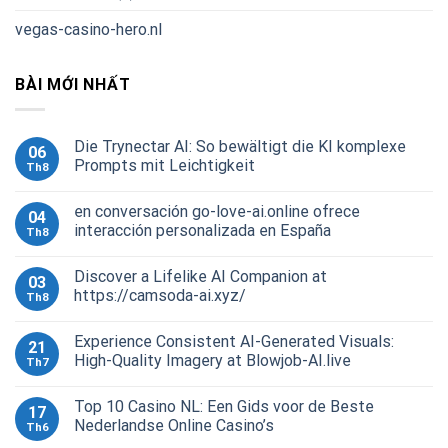
vegas-casino-hero.nl
BÀI MỚI NHẤT
Die Trynectar AI: So bewältigt die KI komplexe
06
Prompts mit Leichtigkeit
Th8
en conversación go-love-ai.online ofrece
04
interacción personalizada en España
Th8
Discover a Lifelike AI Companion at
03
https://camsoda-ai.xyz/
Th8
Experience Consistent AI-Generated Visuals:
21
High-Quality Imagery at Blowjob-AI.live
Th7
Top 10 Casino NL: Een Gids voor de Beste
17
Nederlandse Online Casino’s
Th6