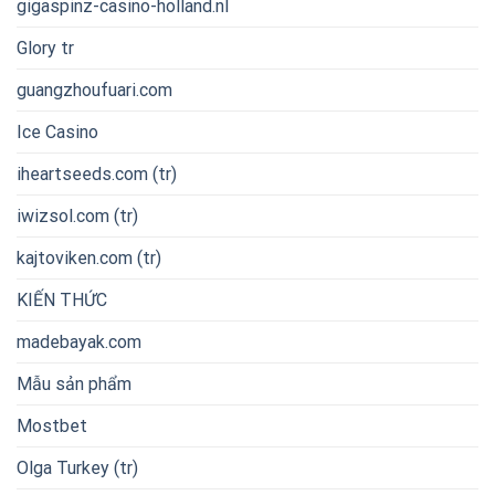
gigaspinz-casino-holland.nl
Glory tr
guangzhoufuari.com
Ice Casino
iheartseeds.com (tr)
iwizsol.com (tr)
kajtoviken.com (tr)
KIẾN THỨC
madebayak.com
Mẫu sản phẩm
Mostbet
Olga Turkey (tr)