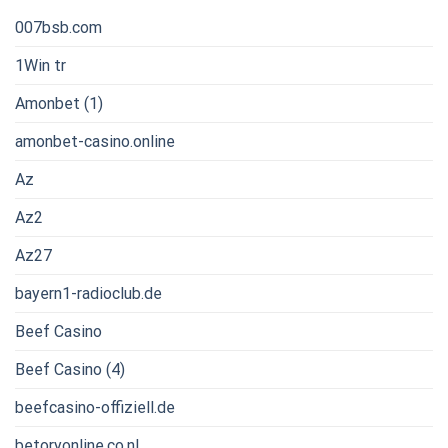
007bsb.com
1Win tr
Amonbet (1)
amonbet-casino.online
Az
Az2
Az27
bayern1-radioclub.de
Beef Casino
Beef Casino (4)
beefcasino-offiziell.de
betoryonline.co.nl