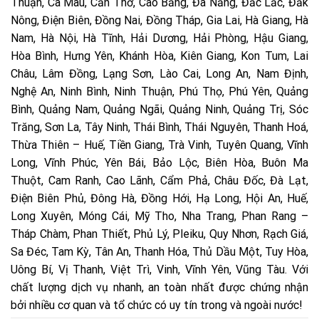
Thuận, Cà Mau, Cần Thơ, Cao Bằng, Đà Nẵng, Đắc Lắc, Đắk
Nông, Điện Biên, Đồng Nai, Đồng Tháp, Gia Lai, Hà Giang, Hà
Nam, Hà Nội, Hà Tĩnh, Hải Dương, Hải Phòng, Hậu Giang,
Hòa Bình, Hưng Yên, Khánh Hòa, Kiên Giang, Kon Tum, Lai
Châu, Lâm Đồng, Lạng Sơn, Lào Cai, Long An, Nam Định,
Nghệ An, Ninh Bình, Ninh Thuận, Phú Thọ, Phú Yên, Quảng
Bình, Quảng Nam, Quảng Ngãi, Quảng Ninh, Quảng Trị, Sóc
Trăng, Sơn La, Tây Ninh, Thái Bình, Thái Nguyên, Thanh Hoá,
Thừa Thiên – Huế, Tiền Giang, Trà Vinh, Tuyên Quang, Vĩnh
Long, Vĩnh Phúc, Yên Bái, Bảo Lộc, Biên Hòa, Buôn Ma
Thuột, Cam Ranh, Cao Lãnh, Cẩm Phả, Châu Đốc, Đà Lạt,
Điện Biên Phủ, Đông Hà, Đồng Hới, Hạ Long, Hội An, Huế,
Long Xuyên, Móng Cái, Mỹ Tho, Nha Trang, Phan Rang –
Tháp Chàm, Phan Thiết, Phủ Lý, Pleiku, Quy Nhơn, Rạch Giá,
Sa Đéc, Tam Kỳ, Tân An, Thanh Hóa, Thủ Dầu Một, Tuy Hòa,
Uông Bí, Vị Thanh, Việt Trì, Vinh, Vĩnh Yên, Vũng Tàu. Với
chất lượng dịch vụ nhanh, an toàn nhất được chứng nhận
bởi nhiều cơ quan và tổ chức có uy tín trong và ngoài nước!