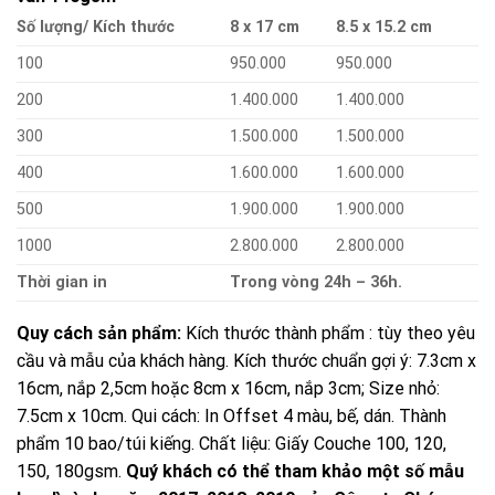
Số lượng/ Kích thước
8 x 17 cm
8.5 x 15.2 cm
100
950.000
950.000
200
1.400.000
1.400.000
300
1.500.000
1.500.000
400
1.600.000
1.600.000
500
1.900.000
1.900.000
1000
2.800.000
2.800.000
Thời gian in
Trong vòng 24h – 36h.
Quy cách sản phẩm:
Kích thước thành phẩm : tùy theo yêu
cầu và mẫu của khách hàng. Kích thước chuẩn gợi ý: 7.3cm x
16cm, nắp 2,5cm hoặc 8cm x 16cm, nắp 3cm; Size nhỏ:
7.5cm x 10cm. Qui cách: In Offset 4 màu, bế, dán. Thành
phẩm 10 bao/túi kiếng. Chất liệu: Giấy Couche 100, 120,
150, 180gsm.
Quý khách có thể tham khảo một số mẫu