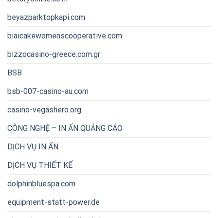
beyazparktopkapi.com
biaicakewomenscooperative.com
bizzocasino-greece.com.gr
BSB
bsb-007-casino-au.com
casino-vegashero.org
CÔNG NGHỆ – IN ẤN QUẢNG CÁO
DỊCH VỤ IN ẤN
DỊCH VỤ THIẾT KẾ
dolphinbluespa.com
equipment-statt-power.de