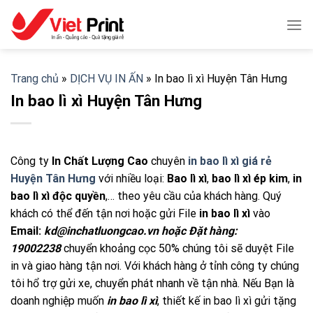
Skip
to
content
Trang chủ
»
DỊCH VỤ IN ẤN
»
In bao lì xì Huyện Tân Hưng
In bao lì xì Huyện Tân Hưng
Công ty
In Chất Lượng Cao
chuyên
in bao lì xì giá rẻ
Huyện Tân Hưng
với nhiều loại:
Bao lì xì
,
bao lì xì ép kim
,
in
bao lì xì độc quyền
,… theo yêu cầu của khách hàng. Quý
khách có thể đến tận nơi hoặc gửi File
in bao lì xì
vào
Email:
kd@inchatluongcao.vn hoặc Đặt hàng:
19002238
chuyển khoảng cọc 50% chúng tôi sẽ duyệt File
in và giao hàng tận nơi. Với khách hàng ở tỉnh công ty chúng
tôi hổ trợ gửi xe, chuyển phát nhanh về tận nhà. Nếu Bạn là
doanh nghiệp muốn
in bao lì xì
, thiết kế in bao lì xì gửi tặng