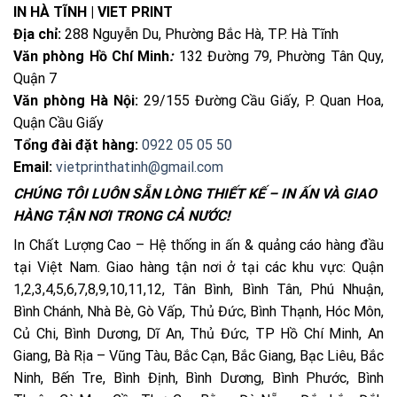
IN HÀ TĨNH | VIET PRINT
Địa chỉ:
288 Nguyễn Du, Phường Bắc Hà, TP. Hà Tĩnh
Văn phòng Hồ Chí Minh
:
132 Đường 79, Phường Tân Quy,
Quận 7
Văn phòng Hà Nội:
29/155 Đường Cầu Giấy, P. Quan Hoa,
Quận Cầu Giấy
Tổng đài đặt hàng:
0922 05 05 50
Email:
vietprinthatinh@gmail.com
CHÚNG TÔI LUÔN SẴN LÒNG THIẾT KẾ – IN ẤN VÀ GIAO
HÀNG TẬN NƠI TRONG CẢ NƯỚC!
In Chất Lượng Cao – Hệ thống in ấn & quảng cáo hàng đầu
tại Việt Nam. Giao hàng tận nơi ở tại các khu vực: Quận
1,2,3,4,5,6,7,8,9,10,11,12, Tân Bình, Bình Tân, Phú Nhuận,
Bình Chánh, Nhà Bè, Gò Vấp, Thủ Đức, Bình Thạnh, Hóc Môn,
Củ Chi, Bình Dương, Dĩ An, Thủ Đức, TP Hồ Chí Minh, An
Giang, Bà Rịa – Vũng Tàu, Bắc Cạn, Bắc Giang, Bạc Liêu, Bắc
Ninh, Bến Tre, Bình Định, Bình Dương, Bình Phước, Bình