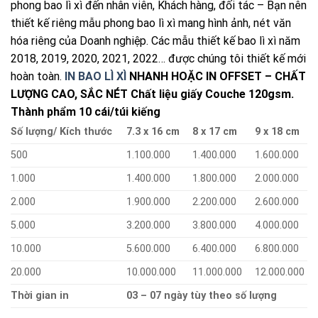
phong bao lì xì đến nhân viên, Khách hàng, đối tác – Bạn nên
thiết kế riêng mẫu phong bao lì xì mang hình ảnh, nét văn
hóa riêng của Doanh nghiệp. Các mẫu thiết kế bao lì xì năm
2018, 2019, 2020, 2021, 2022… được chúng tôi thiết kế mới
hoàn toàn.
IN BAO LÌ XÌ
NHANH HOẶC IN OFFSET – CHẤT
LƯỢNG CAO, SẮC NÉT
Chất liệu giấy Couche 120gsm.
Thành phẩm 10 cái/túi kiếng
Số lượng/ Kích thước
7.3 x 16 cm
8 x 17 cm
9 x 18 cm
500
1.100.000
1.400.000
1.600.000
1.000
1.400.000
1.800.000
2.000.000
2.000
1.900.000
2.200.000
2.600.000
5.000
3.200.000
3.800.000
4.000.000
10.000
5.600.000
6.400.000
6.800.000
20.000
10.000.000
11.000.000
12.000.000
Thời gian in
03 – 07 ngày tùy theo số lượng