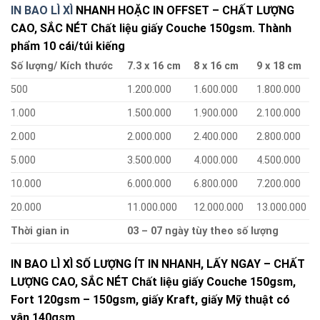
IN BAO LÌ XÌ
NHANH HOẶC IN OFFSET – CHẤT LƯỢNG
CAO, SẮC NÉT Chất liệu giấy Couche 150gsm. Thành
phẩm 10 cái/túi kiếng
Số lượng/ Kích thước
7.3 x 16 cm
8 x 16 cm
9 x 18 cm
500
1.200.000
1.600.000
1.800.000
1.000
1.500.000
1.900.000
2.100.000
2.000
2.000.000
2.400.000
2.800.000
5.000
3.500.000
4.000.000
4.500.000
10.000
6.000.000
6.800.000
7.200.000
20.000
11.000.000
12.000.000
13.000.000
Thời gian in
03 – 07 ngày tùy theo số lượng
IN BAO LÌ XÌ SỐ LƯỢNG ÍT IN NHANH, LẤY NGAY – CHẤT
LƯỢNG CAO, SẮC NÉT Chất liệu giấy Couche 150gsm,
Fort 120gsm – 150gsm, giấy Kraft, giấy Mỹ thuật có
vân 140gsm