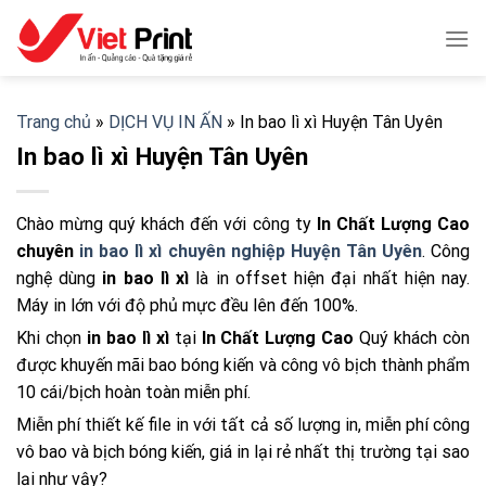
Skip
to
content
Trang chủ
»
DỊCH VỤ IN ẤN
»
In bao lì xì Huyện Tân Uyên
In bao lì xì Huyện Tân Uyên
Chào mừng quý khách đến với công ty
In Chất Lượng Cao
chuyên
in bao lì xì
chuyên nghiệp Huyện Tân Uyên
. Công
nghệ dùng
in bao lì xì
là in offset hiện đại nhất hiện nay.
Máy in lớn với độ phủ mực đều lên đến 100%.
Khi chọn
in bao lì xì
tại
In Chất Lượng Cao
Quý khách còn
được khuyến mãi bao bóng kiến và công vô bịch thành phẩm
10 cái/bịch hoàn toàn miễn phí.
Miễn phí thiết kế file in với tất cả số lượng in, miễn phí công
vô bao và bịch bóng kiến, giá in lại rẻ nhất thị trường tại sao
lại như vậy?