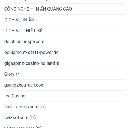
CÔNG NGHỆ – IN ẤN QUẢNG CÁO
DỊCH VỤ IN ẤN
DỊCH VỤ THIẾT KẾ
dolphinbluespa.com
equipment-statt-power.de
gigaspinz-casino-holland.nl
Glory tr
guangzhoufuari.com
Ice Casino
iheartseeds.com (tr)
iwizsol.com (tr)