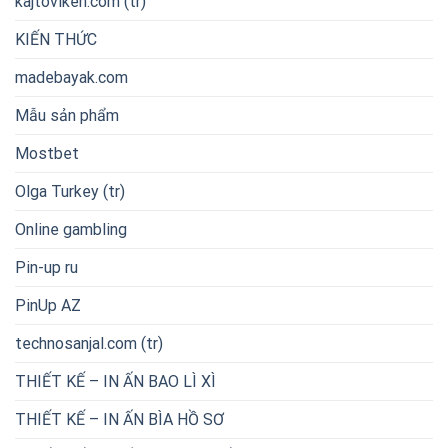
kajtoviken.com (tr)
KIẾN THỨC
madebayak.com
Mẫu sản phẩm
Mostbet
Olga Turkey (tr)
Online gambling
Pin-up ru
PinUp AZ
technosanjal.com (tr)
THIẾT KẾ – IN ẤN BAO LÌ XÌ
THIẾT KẾ – IN ẤN BÌA HỒ SƠ