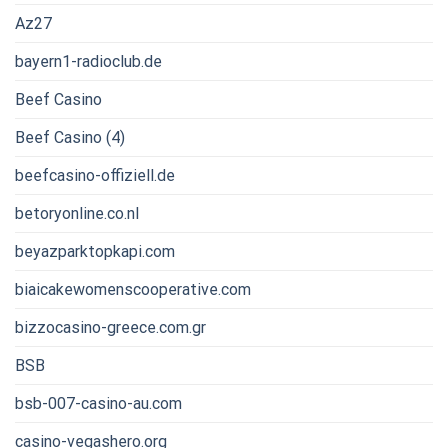
Az27
bayern1-radioclub.de
Beef Casino
Beef Casino (4)
beefcasino-offiziell.de
betoryonline.co.nl
beyazparktopkapi.com
biaicakewomenscooperative.com
bizzocasino-greece.com.gr
BSB
bsb-007-casino-au.com
casino-vegashero.org