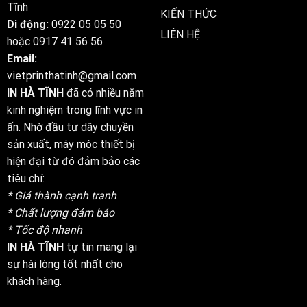
Tĩnh
KIẾN THỨC
Di động:
0922 05 05 50
LIÊN HỆ
hoặc
0917 41 56 56
Email:
vietprinthatinh@gmail.com
IN HÀ TĨNH
đã có nhiều năm
kinh nghiệm trong lĩnh vực in
ấn. Nhờ đầu tư dây chuyền
sản xuất, máy móc thiết bị
hiện đại từ đó đảm bảo các
tiêu chí:
* Giá thành cạnh tranh
* Chất lượng đảm bảo
* Tốc độ nhanh
IN HÀ TĨNH
tự tin mang lại
sự hài lòng tốt nhất cho
khách hàng.