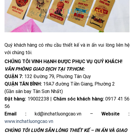
Quý khách hàng có nhu cầu thiết kế và in ấn vui lòng liên hệ
với chúng tôi.
CHÚNG TÔI VINH HẠNH ĐƯỢC PHỤC VỤ QUÝ KHÁCH!
VĂN PHÒNG GIAO DỊCH TẠI TP.HCM:
QUẬN 7:
132 Đường 79, Phường Tân Quy
QUẬN TÂN BÌNH:
19A7 đường Tiền Giang, Phường 2
(Gần sân bay Tân Sơn Nhất)
Đặt hàng:
19002238 |
Chăm sóc khách hàng:
0917 41 56
56
Email :
kd@inchatluongcao.vn –
Website :
www.inchatluongcao.vn
CHÚNG TÔI LUÔN SẴN LÒNG THIẾT KẾ – IN ẤN VÀ GIAO