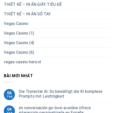
THIẾT KẾ – IN ẤN GIẤY TIÊU ĐỀ
THIẾT KẾ – IN ẤN SỔ TAY
Vegas Casino
Vegas Casino (1)
Vegas Casino (4)
Vegas Casino (6)
vegas-casino-hero.nl
BÀI MỚI NHẤT
Die Trynectar AI: So bewältigt die KI komplexe
06
Prompts mit Leichtigkeit
Th8
en conversación go-love-ai.online ofrece
04
interacción personalizada en España