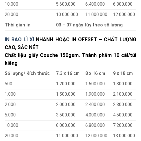
10.000
5.600.000
6.400.000
6.800.000
20.000
10.000.000
11.000.000
12.000.000
Thời gian in
03 – 07 ngày tùy theo số lượng
IN BAO LÌ XÌ
NHANH HOẶC IN OFFSET – CHẤT LƯỢNG
CAO, SẮC NÉT
Chất liệu giấy Couche 150gsm. Thành phẩm 10 cái/túi
kiếng
Số lượng/ Kích thước
7.3 x 16 cm
8 x 16 cm
9 x 18 cm
500
1.200.000
1.600.000
1.800.000
1.000
1.500.000
1.900.000
2.100.000
2.000
2.000.000
2.400.000
2.800.000
5.000
3.500.000
4.000.000
4.500.000
10.000
6.000.000
6.800.000
7.200.000
20.000
11.000.000
12.000.000
13.000.000