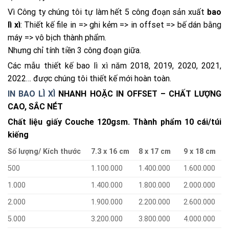
Vì Công ty chúng tôi tự làm hết 5 công đoạn sản xuất
bao
lì xì
: Thiết kế file in => ghi kẻm => in offset => bế dán bằng
máy => vô bịch thành phẩm.
Nhưng chỉ tính tiền 3 công đoạn giữa.
Các mẫu thiết kế bao lì xì năm 2018, 2019, 2020, 2021,
2022… được chúng tôi thiết kế mới hoàn toàn.
IN BAO LÌ XÌ
NHANH HOẶC IN OFFSET – CHẤT LƯỢNG
CAO, SẮC NÉT
Chất liệu giấy Couche 120gsm. Thành phẩm 10 cái/túi
kiếng
Số lượng/ Kích thước
7.3 x 16 cm
8 x 17 cm
9 x 18 cm
500
1.100.000
1.400.000
1.600.000
1.000
1.400.000
1.800.000
2.000.000
2.000
1.900.000
2.200.000
2.600.000
5.000
3.200.000
3.800.000
4.000.000