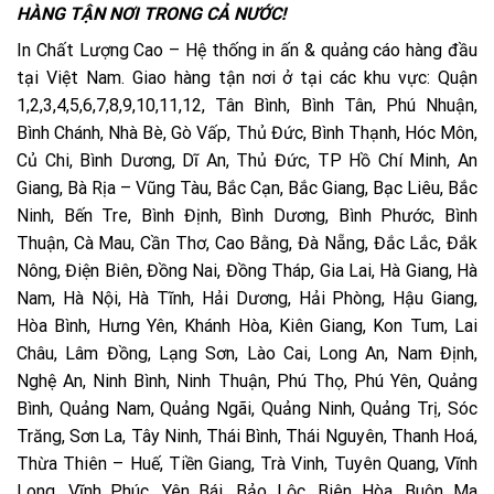
HÀNG TẬN NƠI TRONG CẢ NƯỚC!
In Chất Lượng Cao – Hệ thống in ấn & quảng cáo hàng đầu
tại Việt Nam. Giao hàng tận nơi ở tại các khu vực: Quận
1,2,3,4,5,6,7,8,9,10,11,12, Tân Bình, Bình Tân, Phú Nhuận,
Bình Chánh, Nhà Bè, Gò Vấp, Thủ Đức, Bình Thạnh, Hóc Môn,
Củ Chi, Bình Dương, Dĩ An, Thủ Đức, TP Hồ Chí Minh, An
Giang, Bà Rịa – Vũng Tàu, Bắc Cạn, Bắc Giang, Bạc Liêu, Bắc
Ninh, Bến Tre, Bình Định, Bình Dương, Bình Phước, Bình
Thuận, Cà Mau, Cần Thơ, Cao Bằng, Đà Nẵng, Đắc Lắc, Đắk
Nông, Điện Biên, Đồng Nai, Đồng Tháp, Gia Lai, Hà Giang, Hà
Nam, Hà Nội, Hà Tĩnh, Hải Dương, Hải Phòng, Hậu Giang,
Hòa Bình, Hưng Yên, Khánh Hòa, Kiên Giang, Kon Tum, Lai
Châu, Lâm Đồng, Lạng Sơn, Lào Cai, Long An, Nam Định,
Nghệ An, Ninh Bình, Ninh Thuận, Phú Thọ, Phú Yên, Quảng
Bình, Quảng Nam, Quảng Ngãi, Quảng Ninh, Quảng Trị, Sóc
Trăng, Sơn La, Tây Ninh, Thái Bình, Thái Nguyên, Thanh Hoá,
Thừa Thiên – Huế, Tiền Giang, Trà Vinh, Tuyên Quang, Vĩnh
Long, Vĩnh Phúc, Yên Bái, Bảo Lộc, Biên Hòa, Buôn Ma