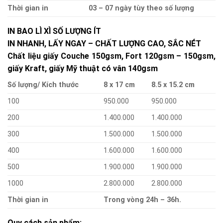
Thời gian in
03 – 07 ngày tùy theo số lượng
IN BAO LÌ XÌ SỐ LƯỢNG ÍT
IN NHANH, LẤY NGAY – CHẤT LƯỢNG CAO, SẮC NÉT
Chất liệu giấy Couche 150gsm, Fort 120gsm – 150gsm,
giấy Kraft, giấy Mỹ thuật có vân 140gsm
Số lượng/ Kích thước
8 x 17 cm
8.5 x 15.2 cm
100
950.000
950.000
200
1.400.000
1.400.000
300
1.500.000
1.500.000
400
1.600.000
1.600.000
500
1.900.000
1.900.000
1000
2.800.000
2.800.000
Thời gian in
Trong vòng 24h – 36h.
Quy cách sản phẩm: