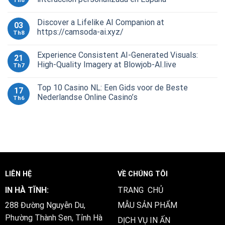
Th8
Discover a Lifelike AI Companion at
03
https://camsoda-ai.xyz/
Th8
Experience Consistent AI-Generated Visuals:
21
High-Quality Imagery at Blowjob-AI.live
Th7
Top 10 Casino NL: Een Gids voor de Beste
17
Nederlandse Online Casino’s
Th6
LIÊN HỆ
VỀ CHÚNG TÔI
IN HÀ TĨNH:
TRANG CHỦ
288 Đường Nguyễn Du,
MẪU SẢN PHẨM
Phường Thành Sen, Tỉnh Hà
DỊCH VỤ IN ẤN