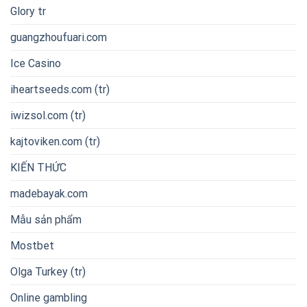
Glory tr
guangzhoufuari.com
Ice Casino
iheartseeds.com (tr)
iwizsol.com (tr)
kajtoviken.com (tr)
KIẾN THỨC
madebayak.com
Mẫu sản phẩm
Mostbet
Olga Turkey (tr)
Online gambling