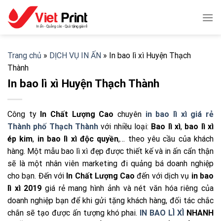
Skip
to
content
Trang chủ
»
DỊCH VỤ IN ẤN
»
In bao lì xì Huyện Thạch
Thành
In bao lì xì Huyện Thạch Thành
Công ty
In Chất Lượng Cao
chuyên
in bao lì xì giá rẻ
Thành phố Thạch Thành
với nhiều loại:
Bao lì xì
,
bao lì xì
ép kim
,
in bao lì xì độc quyền
,… theo yêu cầu của khách
hàng. Một mẫu bao lì xì đẹp được thiết kế và in ấn cẩn thận
sẽ là một nhân viên marketing đi quảng bá doanh nghiệp
cho bạn. Đến với
In Chất Lượng Cao
đến với dịch vụ
in bao
lì xì 2019
giá rẻ mang hình ảnh và nét văn hóa riêng của
doanh nghiệp bạn để khi gửi tặng khách hàng, đối tác chắc
chắn sẽ tạo được ấn tượng khó phai.
IN BAO LÌ XÌ
NHANH