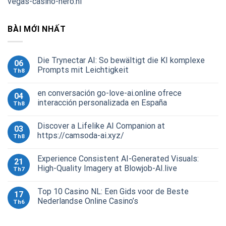
vegas-casino-hero.nl
BÀI MỚI NHẤT
Die Trynectar AI: So bewältigt die KI komplexe
06
Prompts mit Leichtigkeit
Th8
en conversación go-love-ai.online ofrece
04
interacción personalizada en España
Th8
Discover a Lifelike AI Companion at
03
https://camsoda-ai.xyz/
Th8
Experience Consistent AI-Generated Visuals:
21
High-Quality Imagery at Blowjob-AI.live
Th7
Top 10 Casino NL: Een Gids voor de Beste
17
Nederlandse Online Casino’s
Th6