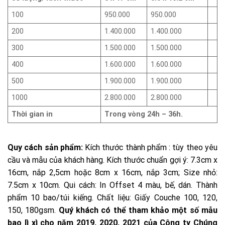
100
950.000
950.000
200
1.400.000
1.400.000
300
1.500.000
1.500.000
400
1.600.000
1.600.000
500
1.900.000
1.900.000
1000
2.800.000
2.800.000
Thời gian in
Trong vòng 24h – 36h.
Quy cách sản phẩm:
Kích thước thành phẩm : tùy theo yêu
cầu và mẫu của khách hàng. Kích thước chuẩn gợi ý: 7.3cm x
16cm, nắp 2,5cm hoặc 8cm x 16cm, nắp 3cm; Size nhỏ:
7.5cm x 10cm. Qui cách: In Offset 4 màu, bế, dán. Thành
phẩm 10 bao/túi kiếng. Chất liệu: Giấy Couche 100, 120,
150, 180gsm.
Quý khách có thể tham khảo một số mẫu
bao lì xì cho năm 2019, 2020, 2021 của Công ty Chúng