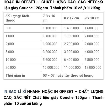
HOẶC IN OFFSET – CHẤT LƯỢNG CAO, SẮC NÉT
Chất
liệu giấy Couche 120gsm. Thành phẩm 10 cái/túi kiếng
Số lượng/ Kích
7.3 x 16
8 x 17 cm
9 x 18 cm
thước
cm
500
1.100.000
1.400.000
1.600.000
1.000
1.400.000
1.800.000
2.000.000
2.000
1.900.000
2.200.000
2.600.000
5.000
3.200.000
3.800.000
4.000.000
10.000
5.600.000
6.400.000
6.800.000
20.000
10.000.000
11.000.000
12.000.000
Thời gian in
03 – 07 ngày tùy theo số lượng
IN BAO LÌ XÌ
NHANH HOẶC IN OFFSET – CHẤT LƯỢNG
CAO, SẮC NÉT Chất liệu giấy Couche 150gsm. Thành
phẩm 10 cái/túi kiếng