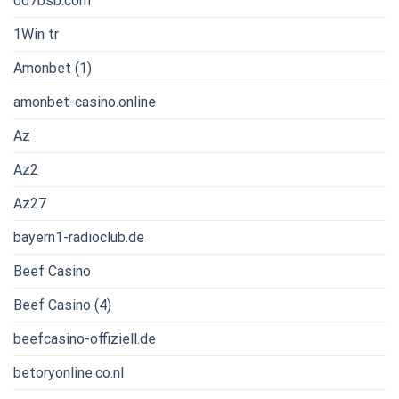
007bsb.com
1Win tr
Amonbet (1)
amonbet-casino.online
Az
Az2
Az27
bayern1-radioclub.de
Beef Casino
Beef Casino (4)
beefcasino-offiziell.de
betoryonline.co.nl