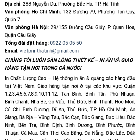
Địa chỉ:
288 Nguyễn Du, Phường Bắc Hà, TP. Hà Tĩnh
Văn phòng Hồ Chí Minh
:
132 Đường 79, Phường Tân Quy,
Quận 7
Văn phòng Hà Nội:
29/155 Đường Cầu Giấy, P. Quan Hoa,
Quận Cầu Giấy
Tổng đài đặt hàng:
0922 05 05 50
Email:
vietprinthatinh@gmail.com
CHÚNG TÔI LUÔN SẴN LÒNG THIẾT KẾ – IN ẤN VÀ GIAO
HÀNG TẬN NƠI TRONG CẢ NƯỚC!
In Chất Lượng Cao – Hệ thống in ấn & quảng cáo hàng đầu
tại Việt Nam. Giao hàng tận nơi ở tại các khu vực: Quận
1,2,3,4,5,6,7,8,9,10,11,12, Tân Bình, Bình Tân, Phú Nhuận,
Bình Chánh, Nhà Bè, Gò Vấp, Thủ Đức, Bình Thạnh, Hóc Môn,
Củ Chi, Bình Dương, Dĩ An, Thủ Đức, TP Hồ Chí Minh, An
Giang, Bà Rịa – Vũng Tàu, Bắc Cạn, Bắc Giang, Bạc Liêu, Bắc
Ninh, Bến Tre, Bình Định, Bình Dương, Bình Phước, Bình
Thuận, Cà Mau, Cần Thơ, Cao Bằng, Đà Nẵng, Đắc Lắc, Đắk