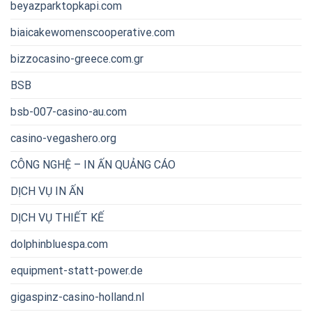
beyazparktopkapi.com
biaicakewomenscooperative.com
bizzocasino-greece.com.gr
BSB
bsb-007-casino-au.com
casino-vegashero.org
CÔNG NGHỆ – IN ẤN QUẢNG CÁO
DỊCH VỤ IN ẤN
DỊCH VỤ THIẾT KẾ
dolphinbluespa.com
equipment-statt-power.de
gigaspinz-casino-holland.nl