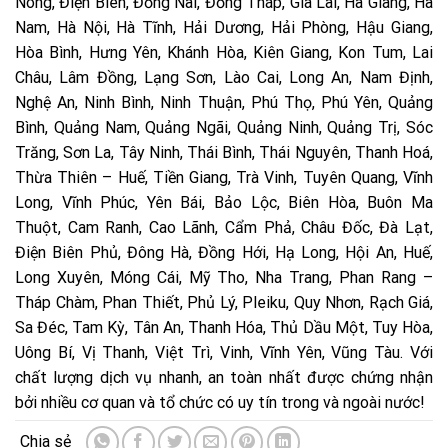
Nông, Điện Biên, Đồng Nai, Đồng Tháp, Gia Lai, Hà Giang, Hà
Nam, Hà Nội, Hà Tĩnh, Hải Dương, Hải Phòng, Hậu Giang,
Hòa Bình, Hưng Yên, Khánh Hòa, Kiên Giang, Kon Tum, Lai
Châu, Lâm Đồng, Lạng Sơn, Lào Cai, Long An, Nam Định,
Nghệ An, Ninh Bình, Ninh Thuận, Phú Thọ, Phú Yên, Quảng
Bình, Quảng Nam, Quảng Ngãi, Quảng Ninh, Quảng Trị, Sóc
Trăng, Sơn La, Tây Ninh, Thái Bình, Thái Nguyên, Thanh Hoá,
Thừa Thiên – Huế, Tiền Giang, Trà Vinh, Tuyên Quang, Vĩnh
Long, Vĩnh Phúc, Yên Bái, Bảo Lộc, Biên Hòa, Buôn Ma
Thuột, Cam Ranh, Cao Lãnh, Cẩm Phả, Châu Đốc, Đà Lạt,
Điện Biên Phủ, Đông Hà, Đồng Hới, Hạ Long, Hội An, Huế,
Long Xuyên, Móng Cái, Mỹ Tho, Nha Trang, Phan Rang –
Tháp Chàm, Phan Thiết, Phủ Lý, Pleiku, Quy Nhơn, Rạch Giá,
Sa Đéc, Tam Kỳ, Tân An, Thanh Hóa, Thủ Dầu Một, Tuy Hòa,
Uông Bí, Vị Thanh, Việt Trì, Vinh, Vĩnh Yên, Vũng Tàu. Với
chất lượng dịch vụ nhanh, an toàn nhất được chứng nhận
bởi nhiều cơ quan và tổ chức có uy tín trong và ngoài nước!