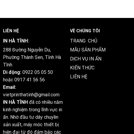
LIÊN HỆ
VỀ CHÚNG TÔI
IN HÀ TĨNH:
TRANG CHỦ
288 Đường Nguyễn Du,
MẪU SẢN PHẨM
Phường Thành Sen, Tỉnh Hà
DỊCH VỤ IN ẤN
Tĩnh
KIẾN THỨC
Di động:
0922 05 05 50
LIÊN HỆ
hoặc
0917 41 56 56
Email:
vietprinthatinh@gmail.com
IN HÀ TĨNH
đã có nhiều năm
kinh nghiệm trong lĩnh vực in
ấn. Nhờ đầu tư dây chuyền
sản xuất, máy móc thiết bị
hiện đại từ đó đảm bảo các