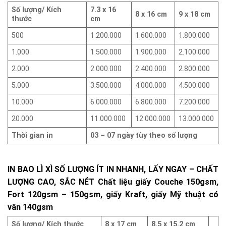
Số lượng/ Kích
7.3 x 16
8 x 16 cm
9 x 18 cm
thước
cm
500
1.200.000
1.600.000
1.800.000
1.000
1.500.000
1.900.000
2.100.000
2.000
2.000.000
2.400.000
2.800.000
5.000
3.500.000
4.000.000
4.500.000
10.000
6.000.000
6.800.000
7.200.000
20.000
11.000.000
12.000.000
13.000.000
Thời gian in
03 – 07 ngày tùy theo số lượng
IN BAO LÌ XÌ SỐ LƯỢNG ÍT IN NHANH, LẤY NGAY – CHẤT
LƯỢNG CAO, SẮC NÉT Chất liệu giấy Couche 150gsm,
Fort 120gsm – 150gsm, giấy Kraft, giấy Mỹ thuật có
vân 140gsm
Số lượng/ Kích thước
8 x 17 cm
8.5 x 15.2 cm