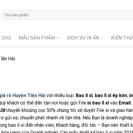
 CHỦ
MẪU SẢN PHẨM
DỊCH VỤ IN ẤN
KIẾN TH
Tiền Hải
ì giá rẻ Huyện Tiền Hải
với nhiều loại:
Bao lì xì
,
bao lì xì ép kim
,
i
Quý khách có thể đến tận nơi hoặc gửi File
in bao lì xì
vào
Email:
238
chuyển khoảng cọc 50% chúng tôi sẽ duyệt File in và giao hà
trợ gửi xe, chuyển phát nhanh về tận nhà. Nếu Bạn là doanh nghiệp
phong bao lì xì đến nhân viên, Khách hàng, đối tác – Bạn nên thiết 
n hóa riêng của Doanh nghiệp. Các mẫu thiết kế bao lì xì năm 201