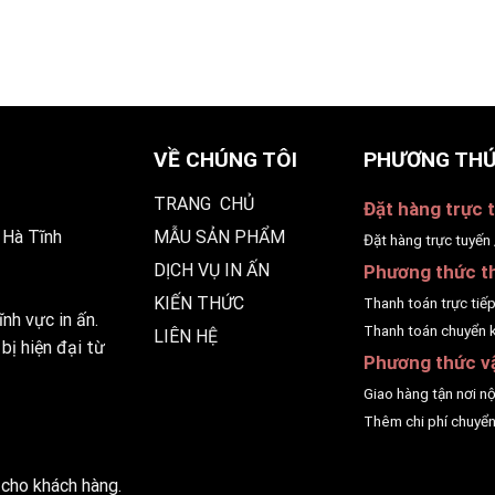
VỀ CHÚNG TÔI
PHƯƠNG THỨ
TRANG CHỦ
Đặt hàng trực t
 Hà Tĩnh
MẪU SẢN PHẨM
Đặt hàng trực tuyến 
DỊCH VỤ IN ẤN
Phương thức t
KIẾN THỨC
Thanh toán trực tiế
nh vực in ấn.
Thanh toán chuyển 
LIÊN HỆ
bị hiện đại từ
Phương thức v
Giao hàng tận nơi n
Thêm chi phí chuyển
 cho khách hàng.