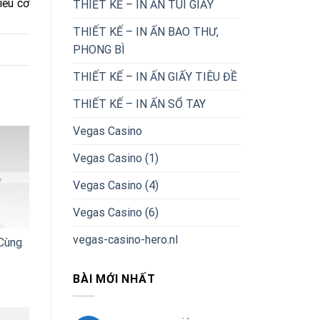
iều cơ
THIẾT KẾ – IN ẤN TÚI GIẤY
THIẾT KẾ – IN ẤN BAO THƯ,
PHONG BÌ
THIẾT KẾ – IN ẤN GIẤY TIÊU ĐỀ
THIẾT KẾ – IN ẤN SỔ TAY
Vegas Casino
Vegas Casino (1)
Vegas Casino (4)
Vegas Casino (6)
vegas-casino-hero.nl
Cùng
BÀI MỚI NHẤT