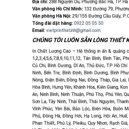
Địa chỉ:
288 Nguyễn Du, Phường Bắc Hà, TP. Hà
Văn phòng Hồ Chí Minh
:
132 Đường 79, Phường
Văn phòng Hà Nội:
29/155 Đường Cầu Giấy, P. 
Tổng đài đặt hàng:
0922 05 05 50
Email:
vietprinthatinh@gmail.com
CHÚNG TÔI LUÔN SẴN LÒNG THIẾT K
In Chất Lượng Cao – Hệ thống in ấn & quảng cá
1,2,3,4,5,6,7,8,9,10,11,12, Tân Bình, Bình Tân,
Củ Chi, Bình Dương, Dĩ An, Thủ Đức, TP Hồ Chí 
Ninh, Bến Tre, Bình Định, Bình Dương, Bình P
Nông, Điện Biên, Đồng Nai, Đồng Tháp, Gia Lai,
Hòa Bình, Hưng Yên, Khánh Hòa, Kiên Giang, Kon
An, Ninh Bình, Ninh Thuận, Phú Thọ, Phú Yên, Q
Sơn La, Tây Ninh, Thái Bình, Thái Nguyên, Thanh
Vĩnh Phúc, Yên Bái, Bảo Lộc, Biên Hòa, Buôn 
Phủ, Đông Hà, Đồng Hới, Hạ Long, Hội An, Huế
Phan Thiết, Phủ Lý, Pleiku, Quy Nhơn, Rạch Giá