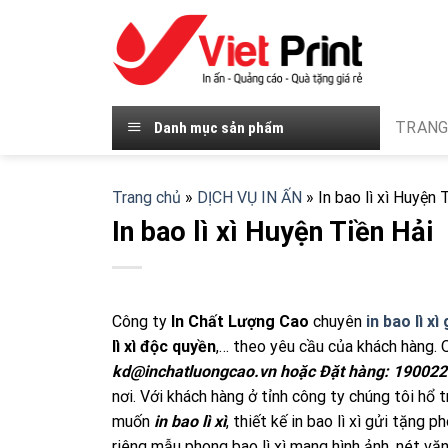
Skip
to
content
TRANG
Danh mục sản phẩm
Trang chủ
»
DỊCH VỤ IN ẤN
»
In bao lì xì Huyện 
In bao lì xì Huyện Tiền Hải
Công ty
In Chất Lượng Cao
chuyên
in bao lì x
lì xì độc quyền
,… theo yêu cầu của khách hàng. 
kd@inchatluongcao.vn hoặc Đặt hàng: 19002
nơi. Với khách hàng ở tỉnh công ty chúng tôi hổ 
muốn
in bao lì xì
, thiết kế in bao lì xì gửi tặng 
riêng mẫu phong bao lì xì mang hình ảnh, nét vă