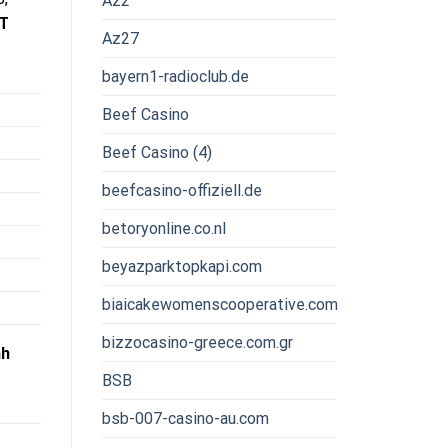
Az2
T
Az27
bayern1-radioclub.de
Beef Casino
Beef Casino (4)
beefcasino-offiziell.de
betoryonline.co.nl
beyazparktopkapi.com
biaicakewomenscooperative.com
bizzocasino-greece.com.gr
nh
BSB
bsb-007-casino-au.com