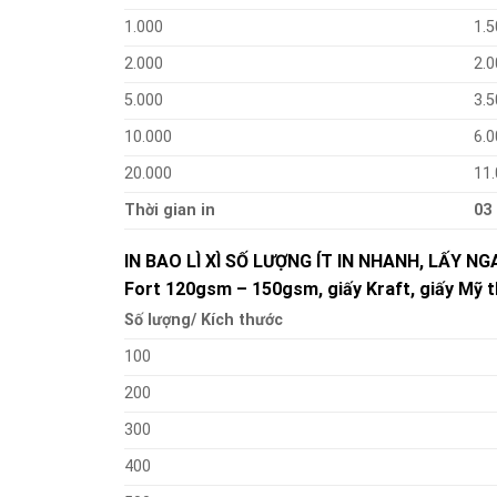
1.000
1.5
2.000
2.0
5.000
3.5
10.000
6.0
20.000
11
Thời gian in
03
IN BAO LÌ XÌ SỐ LƯỢNG ÍT IN NHANH, LẤY N
Fort 120gsm – 150gsm, giấy Kraft, giấy Mỹ 
Số lượng/ Kích thước
100
200
300
400