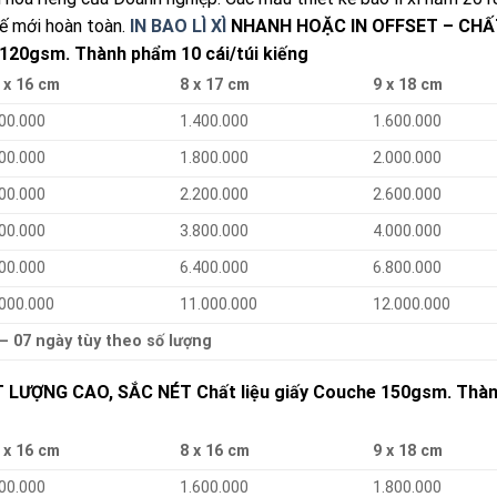
kế mới hoàn toàn.
IN BAO LÌ XÌ
NHANH HOẶC IN OFFSET – CHẤ
 120gsm. Thành phẩm 10 cái/túi kiếng
 x 16 cm
8 x 17 cm
9 x 18 cm
00.000
1.400.000
1.600.000
00.000
1.800.000
2.000.000
00.000
2.200.000
2.600.000
00.000
3.800.000
4.000.000
00.000
6.400.000
6.800.000
.000.000
11.000.000
12.000.000
 – 07 ngày tùy theo số lượng
LƯỢNG CAO, SẮC NÉT Chất liệu giấy Couche 150gsm. Thà
 x 16 cm
8 x 16 cm
9 x 18 cm
00.000
1.600.000
1.800.000