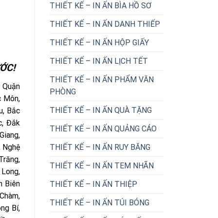
THIẾT KẾ – IN ẤN BÌA HỒ SƠ
THIẾT KẾ – IN ẤN DANH THIẾP
THIẾT KẾ – IN ẤN HỘP GIẤY
THIẾT KẾ – IN ẤN LỊCH TẾT
ỚC!
THIẾT KẾ – IN ẤN PHẨM VĂN
: Quận
PHÒNG
c Môn,
THIẾT KẾ – IN ẤN QUÀ TẶNG
u, Bắc
c, Đắk
THIẾT KẾ – IN ẤN QUẢNG CÁO
Giang,
THIẾT KẾ – IN ẤN RUY BĂNG
, Nghệ
Trăng,
THIẾT KẾ – IN ẤN TEM NHÃN
 Long,
n Biên
THIẾT KẾ – IN ẤN THIỆP
 Chàm,
THIẾT KẾ – IN ẤN TÚI BÓNG
ng Bí,