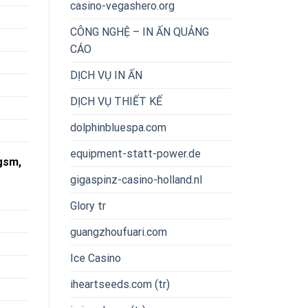
casino-vegashero.org
CÔNG NGHỆ – IN ẤN QUẢNG
CÁO
DỊCH VỤ IN ẤN
DỊCH VỤ THIẾT KẾ
dolphinbluespa.com
equipment-statt-power.de
gsm,
gigaspinz-casino-holland.nl
Glory tr
guangzhoufuari.com
Ice Casino
iheartseeds.com (tr)