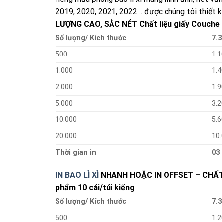
2019, 2020, 2021, 2022… được chúng tôi thiết 
LƯỢNG CAO, SẮC NÉT
Chất liệu giấy Couche
Số lượng/ Kích thước
7.3
500
1.1
1.000
1.4
2.000
1.9
5.000
3.2
10.000
5.6
20.000
10
Thời gian in
03
IN BAO LÌ XÌ
NHANH HOẶC IN OFFSET – CHẤT 
phẩm 10 cái/túi kiếng
Số lượng/ Kích thước
7.3
500
1.2