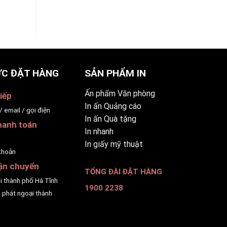
C ĐẶT HÀNG
SẢN PHẨM IN
Ấn phẩm Văn phòng
iếp
In ấn Quảng cáo
/ email / gọi điện
In ấn Quà tặng
hanh toán
In nhanh
p
In giấy mỹ thuật
khoản
ận chuyển
TỔNG ĐÀI ĐẶT HÀNG
ội thành phố Hà Tĩnh
1900 2238
 phát ngoại thành