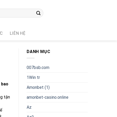
ỨC
LIÊN HỆ
DANH MỤC
007bsb.com
1Win tr
n bao
Amonbet (1)
ng tận
amonbet-casino.online
Az
kế
8,