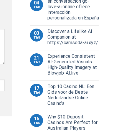
en conversación go-
04
love-ai.online ofrece
Th8
interacción
personalizada en España
Discover a Lifelike AI
03
Companion at
Th8
https://camsoda-ai.xyz/
Experience Consistent
21
AI-Generated Visuals:
Th7
High-Quality Imagery at
Blowjob-AI.live
Top 10 Casino NL: Een
17
Gids voor de Beste
Th6
Nederlandse Online
Casino’s
Why $10 Deposit
16
Casinos Are Perfect for
Th6
Australian Players