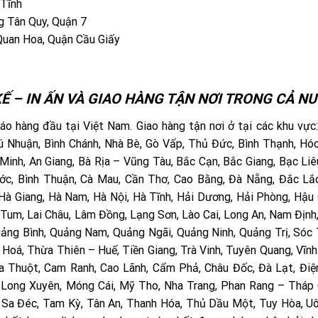
 Tĩnh
 Tân Quy, Quận 7
Quan Hoa, Quận Cầu Giấy
Ế – IN ẤN VÀ GIAO HÀNG TẬN NƠI TRONG CẢ NƯ
o hàng đầu tại Việt Nam. Giao hàng tận nơi ở tại các khu vực
 Phú Nhuận, Bình Chánh, Nhà Bè, Gò Vấp, Thủ Đức, Bình Thạnh, Hó
Minh, An Giang, Bà Rịa – Vũng Tàu, Bắc Cạn, Bắc Giang, Bạc Liê
hước, Bình Thuận, Cà Mau, Cần Thơ, Cao Bằng, Đà Nẵng, Đắc Lắ
 Hà Giang, Hà Nam, Hà Nội, Hà Tĩnh, Hải Dương, Hải Phòng, Hậu 
 Tum, Lai Châu, Lâm Đồng, Lạng Sơn, Lào Cai, Long An, Nam Định
uảng Bình, Quảng Nam, Quảng Ngãi, Quảng Ninh, Quảng Trị, Sóc 
 Hoá, Thừa Thiên – Huế, Tiền Giang, Trà Vinh, Tuyên Quang, Vĩnh
Ma Thuột, Cam Ranh, Cao Lãnh, Cẩm Phả, Châu Đốc, Đà Lạt, Điệ
, Long Xuyên, Móng Cái, Mỹ Tho, Nha Trang, Phan Rang – Tháp
, Sa Đéc, Tam Kỳ, Tân An, Thanh Hóa, Thủ Dầu Một, Tuy Hòa, Uô