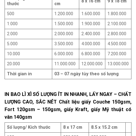
8 x 16 cm
9 x 18 cm
thước
cm
500
1.200.000
1.600.000
1.800.000
1.000
1.500.000
1.900.000
2.100.000
2.000
2.000.000
2.400.000
2.800.000
5.000
3.500.000
4.000.000
4.500.000
10.000
6.000.000
6.800.000
7.200.000
20.000
11.000.000
12.000.000
13.000.000
Thời gian in
03 – 07 ngày tùy theo số lượng
IN BAO LÌ XÌ SỐ LƯỢNG ÍT IN NHANH, LẤY NGAY – CHẤT
LƯỢNG CAO, SẮC NÉT Chất liệu giấy Couche 150gsm,
Fort 120gsm – 150gsm, giấy Kraft, giấy Mỹ thuật có
vân 140gsm
Số lượng/ Kích thước
8 x 17 cm
8.5 x 15.2 cm