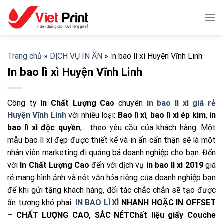
Skip
to
content
Trang chủ
»
DỊCH VỤ IN ẤN
»
In bao lì xì Huyện Vĩnh Linh
In bao lì xì Huyện Vĩnh Linh
Công ty
In Chất Lượng Cao
chuyên
in bao lì xì giá rẻ
Huyện Vĩnh Linh
với nhiều loại:
Bao lì xì
,
bao lì xì ép kim
,
in
bao lì xì độc quyền
,… theo yêu cầu của khách hàng. Một
mẫu bao lì xì đẹp được thiết kế và in ấn cẩn thận sẽ là một
nhân viên marketing đi quảng bá doanh nghiệp cho bạn. Đến
với
In Chất Lượng Cao
đến với dịch vụ
in bao lì xì 2019
giá
rẻ mang hình ảnh và nét văn hóa riêng của doanh nghiệp bạn
để khi gửi tặng khách hàng, đối tác chắc chắn sẽ tạo được
ấn tượng khó phai.
IN BAO LÌ XÌ
NHANH HOẶC IN OFFSET
– CHẤT LƯỢNG CAO, SẮC NÉT
Chất liệu giấy Couche