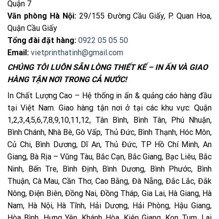
Quận 7
Văn phòng Hà Nội:
29/155 Đường Cầu Giấy, P. Quan Hoa,
Quận Cầu Giấy
Tổng đài đặt hàng:
0922 05 05 50
Email:
vietprinthatinh@gmail.com
CHÚNG TÔI LUÔN SẴN LÒNG THIẾT KẾ – IN ẤN VÀ GIAO
HÀNG TẬN NƠI TRONG CẢ NƯỚC!
In Chất Lượng Cao – Hệ thống in ấn & quảng cáo hàng đầu
tại Việt Nam. Giao hàng tận nơi ở tại các khu vực: Quận
1,2,3,4,5,6,7,8,9,10,11,12, Tân Bình, Bình Tân, Phú Nhuận,
Bình Chánh, Nhà Bè, Gò Vấp, Thủ Đức, Bình Thạnh, Hóc Môn,
Củ Chi, Bình Dương, Dĩ An, Thủ Đức, TP Hồ Chí Minh, An
Giang, Bà Rịa – Vũng Tàu, Bắc Cạn, Bắc Giang, Bạc Liêu, Bắc
Ninh, Bến Tre, Bình Định, Bình Dương, Bình Phước, Bình
Thuận, Cà Mau, Cần Thơ, Cao Bằng, Đà Nẵng, Đắc Lắc, Đắk
Nông, Điện Biên, Đồng Nai, Đồng Tháp, Gia Lai, Hà Giang, Hà
Nam, Hà Nội, Hà Tĩnh, Hải Dương, Hải Phòng, Hậu Giang,
Hòa Bình, Hưng Yên, Khánh Hòa, Kiên Giang, Kon Tum, Lai