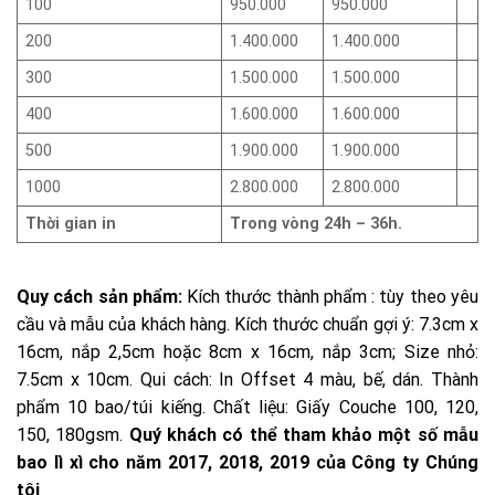
100
950.000
950.000
200
1.400.000
1.400.000
300
1.500.000
1.500.000
400
1.600.000
1.600.000
500
1.900.000
1.900.000
1000
2.800.000
2.800.000
Thời gian in
Trong vòng 24h – 36h.
Quy cách sản phẩm:
Kích thước thành phẩm : tùy theo yêu
cầu và mẫu của khách hàng. Kích thước chuẩn gợi ý: 7.3cm x
16cm, nắp 2,5cm hoặc 8cm x 16cm, nắp 3cm; Size nhỏ:
7.5cm x 10cm. Qui cách: In Offset 4 màu, bế, dán. Thành
phẩm 10 bao/túi kiếng. Chất liệu: Giấy Couche 100, 120,
150, 180gsm.
Quý khách có thể tham khảo một số mẫu
bao lì xì cho năm 2017, 2018, 2019 của Công ty Chúng
tôi