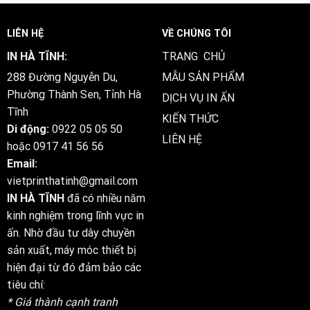
LIÊN HỆ
VỀ CHÚNG TÔI
IN HÀ TĨNH:
TRANG CHỦ
288 Đường Nguyễn Du,
MẪU SẢN PHẨM
Phường Thành Sen, Tỉnh Hà
DỊCH VỤ IN ẤN
Tĩnh
KIẾN THỨC
Di động:
0922 05 05 50
LIÊN HỆ
hoặc
0917 41 56 56
Email:
vietprinthatinh@gmail.com
IN HÀ TĨNH
đã có nhiều năm
kinh nghiệm trong lĩnh vực in
ấn. Nhờ đầu tư dây chuyền
sản xuất, máy móc thiết bị
hiện đại từ đó đảm bảo các
tiêu chí:
* Giá thành cạnh tranh