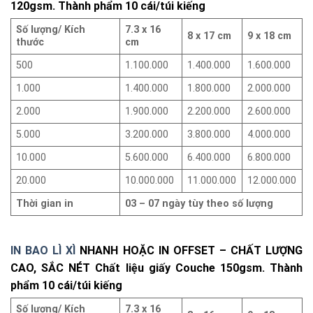
120gsm. Thành phẩm 10 cái/túi kiếng
Số lượng/ Kích
7.3 x 16
8 x 17 cm
9 x 18 cm
thước
cm
500
1.100.000
1.400.000
1.600.000
1.000
1.400.000
1.800.000
2.000.000
2.000
1.900.000
2.200.000
2.600.000
5.000
3.200.000
3.800.000
4.000.000
10.000
5.600.000
6.400.000
6.800.000
20.000
10.000.000
11.000.000
12.000.000
Thời gian in
03 – 07 ngày tùy theo số lượng
IN BAO LÌ XÌ
NHANH HOẶC IN OFFSET – CHẤT LƯỢNG
CAO, SẮC NÉT Chất liệu giấy Couche 150gsm. Thành
phẩm 10 cái/túi kiếng
Số lượng/ Kích
7.3 x 16