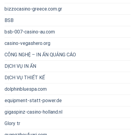
bizzocasino-greece.com.gr
BSB
bsb-007-casino-au.com
casino-vegashero.org
CÔNG NGHỆ – IN ẤN QUẢNG CÁO
DỊCH VỤ IN ẤN
DỊCH VỤ THIẾT KẾ
dolphinbluespa.com
equipment-statt-power.de
gigaspinz-casino-holland.nl
Glory tr
guangzhoufuari.com