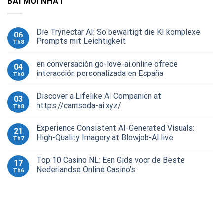
BÀI MỚI NHẤT
Die Trynectar AI: So bewältigt die KI komplexe
06
Prompts mit Leichtigkeit
Th8
en conversación go-love-ai.online ofrece
04
interacción personalizada en España
Th8
Discover a Lifelike AI Companion at
03
https://camsoda-ai.xyz/
Th8
Experience Consistent AI-Generated Visuals:
21
High-Quality Imagery at Blowjob-AI.live
Th7
Top 10 Casino NL: Een Gids voor de Beste
17
Nederlandse Online Casino’s
Th6