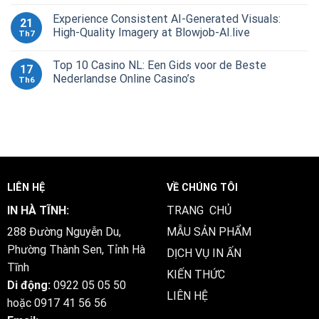
Experience Consistent AI-Generated Visuals:
21
High-Quality Imagery at Blowjob-AI.live
Th7
Top 10 Casino NL: Een Gids voor de Beste
17
Nederlandse Online Casino’s
Th6
LIÊN HỆ
VỀ CHÚNG TÔI
IN HÀ TĨNH:
TRANG CHỦ
288 Đường Nguyễn Du,
MẪU SẢN PHẨM
Phường Thành Sen, Tỉnh Hà
DỊCH VỤ IN ẤN
Tĩnh
KIẾN THỨC
Di động:
0922 05 05 50
LIÊN HỆ
hoặc
0917 41 56 56