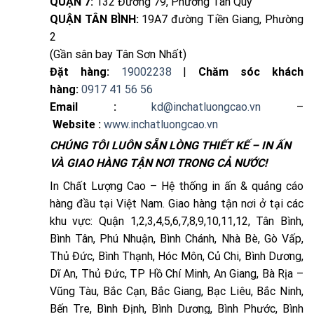
QUẬN 7:
132 Đường 79, Phường Tân Quy
QUẬN TÂN BÌNH:
19A7 đường Tiền Giang, Phường
2
(Gần sân bay Tân Sơn Nhất)
Đặt hàng:
19002238
|
Chăm sóc khách
hàng:
0917 41 56 56
Email :
kd@inchatluongcao.vn
–
Website :
www.inchatluongcao.vn
CHÚNG TÔI LUÔN SẴN LÒNG THIẾT KẾ – IN ẤN
VÀ GIAO HÀNG TẬN NƠI TRONG CẢ NƯỚC!
In Chất Lượng Cao – Hệ thống in ấn & quảng cáo
hàng đầu tại Việt Nam. Giao hàng tận nơi ở tại các
khu vực: Quận 1,2,3,4,5,6,7,8,9,10,11,12, Tân Bình,
Bình Tân, Phú Nhuận, Bình Chánh, Nhà Bè, Gò Vấp,
Thủ Đức, Bình Thạnh, Hóc Môn, Củ Chi, Bình Dương,
Dĩ An, Thủ Đức, TP Hồ Chí Minh, An Giang, Bà Rịa –
Vũng Tàu, Bắc Cạn, Bắc Giang, Bạc Liêu, Bắc Ninh,
Bến Tre, Bình Định, Bình Dương, Bình Phước, Bình