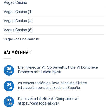
Vegas Casino
Vegas Casino (1)
Vegas Casino (4)
Vegas Casino (6)
vegas-casino-hero.nl
BÀI MỚI NHẤT
Die Trynectar AI: So bewältigt die KI komplexe
06
Prompts mit Leichtigkeit
Th8
en conversación go-love-ai.online ofrece
04
interacción personalizada en España
Th8
Discover a Lifelike AI Companion at
03
https://camsoda-ai.xyz/
Th8