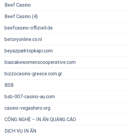
Beef Casino
Beef Casino (4)
beefcasino-offiziell.de
betoryonline.co.nl
beyazparktopkapi.com
biaicakewomenscooperative.com
bizzocasino-greece.com.gr
BSB
bsb-007-casino-au.com
casino-vegashero.org
CÔNG NGHỆ – IN ẤN QUẢNG CÁO
DỊCH VỤ IN ẤN