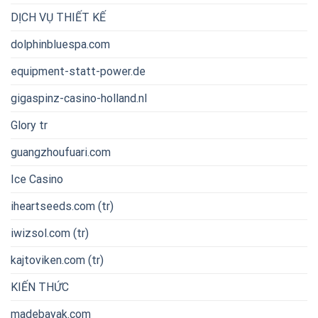
DỊCH VỤ THIẾT KẾ
dolphinbluespa.com
equipment-statt-power.de
gigaspinz-casino-holland.nl
Glory tr
guangzhoufuari.com
Ice Casino
iheartseeds.com (tr)
iwizsol.com (tr)
kajtoviken.com (tr)
KIẾN THỨC
madebayak.com