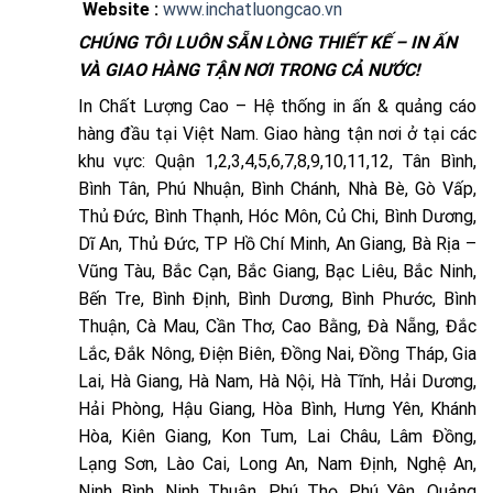
Website :
www.inchatluongcao.vn
CHÚNG TÔI LUÔN SẴN LÒNG THIẾT KẾ – IN ẤN
VÀ GIAO HÀNG TẬN NƠI TRONG CẢ NƯỚC!
In Chất Lượng Cao – Hệ thống in ấn & quảng cáo
hàng đầu tại Việt Nam. Giao hàng tận nơi ở tại các
khu vực: Quận 1,2,3,4,5,6,7,8,9,10,11,12, Tân Bình,
Bình Tân, Phú Nhuận, Bình Chánh, Nhà Bè, Gò Vấp,
Thủ Đức, Bình Thạnh, Hóc Môn, Củ Chi, Bình Dương,
Dĩ An, Thủ Đức, TP Hồ Chí Minh, An Giang, Bà Rịa –
Vũng Tàu, Bắc Cạn, Bắc Giang, Bạc Liêu, Bắc Ninh,
Bến Tre, Bình Định, Bình Dương, Bình Phước, Bình
Thuận, Cà Mau, Cần Thơ, Cao Bằng, Đà Nẵng, Đắc
Lắc, Đắk Nông, Điện Biên, Đồng Nai, Đồng Tháp, Gia
Lai, Hà Giang, Hà Nam, Hà Nội, Hà Tĩnh, Hải Dương,
Hải Phòng, Hậu Giang, Hòa Bình, Hưng Yên, Khánh
Hòa, Kiên Giang, Kon Tum, Lai Châu, Lâm Đồng,
Lạng Sơn, Lào Cai, Long An, Nam Định, Nghệ An,
Ninh Bình, Ninh Thuận, Phú Thọ, Phú Yên, Quảng