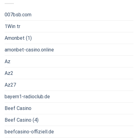
007bsb.com
1Win tr
Amonbet (1)
amonbet-casino.online
Az
Az2
Az27
bayern1-radioclub.de
Beef Casino
Beef Casino (4)
beefcasino-offiziell.de