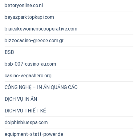
betoryonline.co.nl
beyazparktopkapi.com
biaicakewomenscooperative.com
bizzocasino-greece.com.gr
BSB
bsb-007-casino-au.com
casino-vegashero.org
CÔNG NGHỆ – IN ẤN QUẢNG CÁO
DỊCH VỤ IN ẤN
DỊCH VỤ THIẾT KẾ
dolphinbluespa.com
equipment-statt-power.de