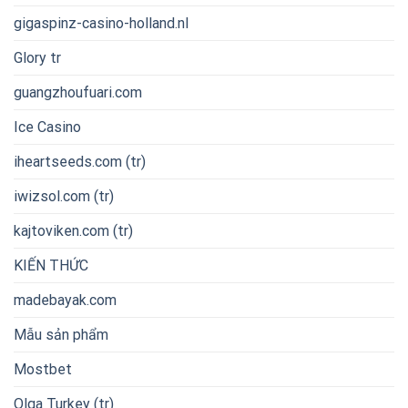
gigaspinz-casino-holland.nl
Glory tr
guangzhoufuari.com
Ice Casino
iheartseeds.com (tr)
iwizsol.com (tr)
kajtoviken.com (tr)
KIẾN THỨC
madebayak.com
Mẫu sản phẩm
Mostbet
Olga Turkey (tr)