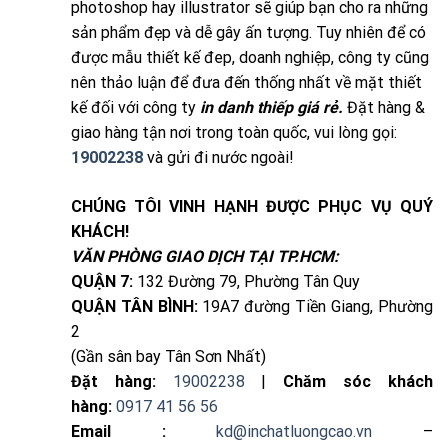
photoshop hay illustrator sẽ giúp bạn cho ra những
sản phẩm đẹp và dễ gây ấn tượng. Tuy nhiên để có
được mẫu thiết kế đep, doanh nghiệp, công ty cũng
nên thảo luận để đưa đến thống nhất về mặt thiết
kế đối với công ty
in danh thiếp giá rẻ.
Đặt hàng &
giao hàng tận nơi trong toàn quốc, vui lòng gọi:
19002238
và gửi đi nước ngoài!
CHÚNG TÔI VINH HẠNH ĐƯỢC PHỤC VỤ QUÝ
KHÁCH!
VĂN PHÒNG GIAO DỊCH TẠI TP.HCM:
QUẬN 7:
132 Đường 79, Phường Tân Quy
QUẬN TÂN BÌNH:
19A7 đường Tiền Giang, Phường
2
(Gần sân bay Tân Sơn Nhất)
Đặt hàng:
19002238
|
Chăm sóc khách
hàng:
0917 41 56 56
Email :
kd@inchatluongcao.vn
–