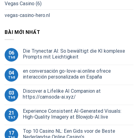
Vegas Casino (6)
vegas-casino-hero.nl
BÀI MỚI NHẤT
Die Trynectar AI: So bewältigt die KI komplexe
06
Prompts mit Leichtigkeit
Th8
en conversación go-love-ai.online ofrece
04
interacción personalizada en España
Th8
Discover a Lifelike AI Companion at
03
https://camsoda-ai.xyz/
Th8
Experience Consistent AI-Generated Visuals:
21
High-Quality Imagery at Blowjob-AI.live
Th7
Top 10 Casino NL: Een Gids voor de Beste
17
Nederlandse Online Casino’s
Th6