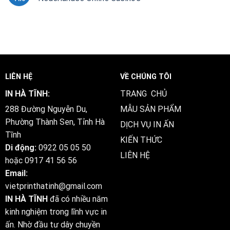
LIÊN HỆ
VỀ CHÚNG TÔI
IN HÀ TĨNH:
TRANG CHỦ
288 Đường Nguyễn Du,
MẪU SẢN PHẨM
Phường Thành Sen, Tỉnh Hà
DỊCH VỤ IN ẤN
Tĩnh
KIẾN THỨC
Di động:
0922 05 05 50
LIÊN HỆ
hoặc
0917 41 56 56
Email:
vietprinthatinh@gmail.com
IN HÀ TĨNH
đã có nhiều năm
kinh nghiệm trong lĩnh vực in
ấn. Nhờ đầu tư dây chuyền