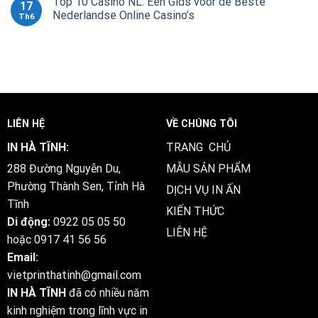
Top 10 Casino NL: Een Gids voor de Beste
17
Nederlandse Online Casino’s
Th6
LIÊN HỆ
VỀ CHÚNG TÔI
IN HÀ TĨNH:
TRANG CHỦ
288 Đường Nguyễn Du,
MẪU SẢN PHẨM
Phường Thành Sen, Tỉnh Hà
DỊCH VỤ IN ẤN
Tĩnh
KIẾN THỨC
Di động:
0922 05 05 50
LIÊN HỆ
hoặc
0917 41 56 56
Email:
vietprinthatinh@gmail.com
IN HÀ TĨNH
đã có nhiều năm
kinh nghiệm trong lĩnh vực in