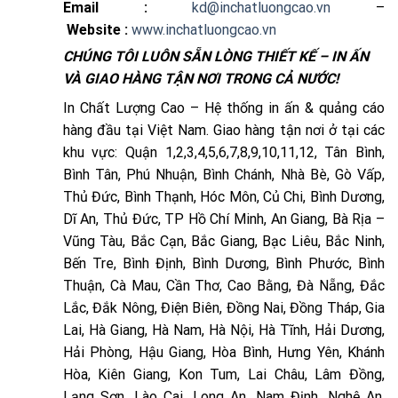
Email :
kd@inchatluongcao.vn
–
Website :
www.inchatluongcao.vn
CHÚNG TÔI LUÔN SẴN LÒNG THIẾT KẾ – IN ẤN
VÀ GIAO HÀNG TẬN NƠI TRONG CẢ NƯỚC!
In Chất Lượng Cao – Hệ thống in ấn & quảng cáo
hàng đầu tại Việt Nam. Giao hàng tận nơi ở tại các
khu vực: Quận 1,2,3,4,5,6,7,8,9,10,11,12, Tân Bình,
Bình Tân, Phú Nhuận, Bình Chánh, Nhà Bè, Gò Vấp,
Thủ Đức, Bình Thạnh, Hóc Môn, Củ Chi, Bình Dương,
Dĩ An, Thủ Đức, TP Hồ Chí Minh, An Giang, Bà Rịa –
Vũng Tàu, Bắc Cạn, Bắc Giang, Bạc Liêu, Bắc Ninh,
Bến Tre, Bình Định, Bình Dương, Bình Phước, Bình
Thuận, Cà Mau, Cần Thơ, Cao Bằng, Đà Nẵng, Đắc
Lắc, Đắk Nông, Điện Biên, Đồng Nai, Đồng Tháp, Gia
Lai, Hà Giang, Hà Nam, Hà Nội, Hà Tĩnh, Hải Dương,
Hải Phòng, Hậu Giang, Hòa Bình, Hưng Yên, Khánh
Hòa, Kiên Giang, Kon Tum, Lai Châu, Lâm Đồng,
Lạng Sơn, Lào Cai, Long An, Nam Định, Nghệ An,