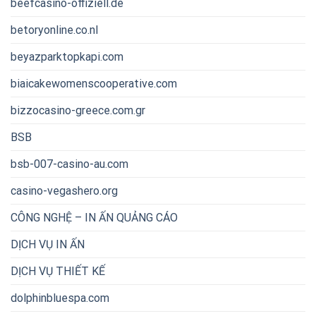
beefcasino-offiziell.de
betoryonline.co.nl
beyazparktopkapi.com
biaicakewomenscooperative.com
bizzocasino-greece.com.gr
BSB
bsb-007-casino-au.com
casino-vegashero.org
CÔNG NGHỆ – IN ẤN QUẢNG CÁO
DỊCH VỤ IN ẤN
DỊCH VỤ THIẾT KẾ
dolphinbluespa.com