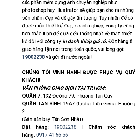
các phần mềm dựng ảnh chuyên nghiệp như
photoshop hay illustrator sẽ giúp bạn cho ra những
sản phẩm đẹp và dễ gây ấn tượng. Tuy nhiên để có
được mẫu thiết kế đep, doanh nghiệp, công ty cũng
nên thảo luận để đưa đến thống nhất về mặt thiết
kế đối với công ty
in danh thiếp giá rẻ.
Đặt hàng &
giao hàng tận nơi trong toàn quốc, vui lòng gọi:
19002238
và gửi đi nước ngoài!
CHÚNG TÔI VINH HẠNH ĐƯỢC PHỤC VỤ QUÝ
KHÁCH!
VĂN PHÒNG GIAO DỊCH TẠI TP.HCM:
QUẬN 7:
132 Đường 79, Phường Tân Quy
QUẬN TÂN BÌNH:
19A7 đường Tiền Giang, Phường
2
(Gần sân bay Tân Sơn Nhất)
Đặt hàng:
19002238
|
Chăm sóc khách
hàng:
0917 41 56 56