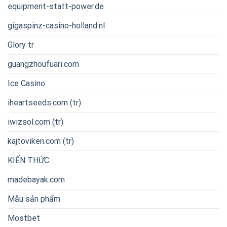
equipment-statt-power.de
gigaspinz-casino-holland.nl
Glory tr
guangzhoufuari.com
Ice Casino
iheartseeds.com (tr)
iwizsol.com (tr)
kajtoviken.com (tr)
KIẾN THỨC
madebayak.com
Mẫu sản phẩm
Mostbet