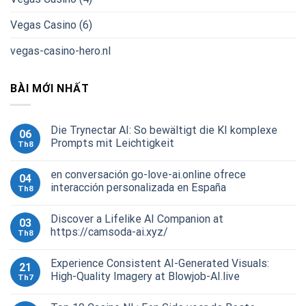
Vegas Casino (6)
vegas-casino-hero.nl
BÀI MỚI NHẤT
Die Trynectar AI: So bewältigt die KI komplexe
06
Prompts mit Leichtigkeit
Th8
en conversación go-love-ai.online ofrece
04
interacción personalizada en España
Th8
Discover a Lifelike AI Companion at
03
https://camsoda-ai.xyz/
Th8
Experience Consistent AI-Generated Visuals:
21
High-Quality Imagery at Blowjob-AI.live
Th7