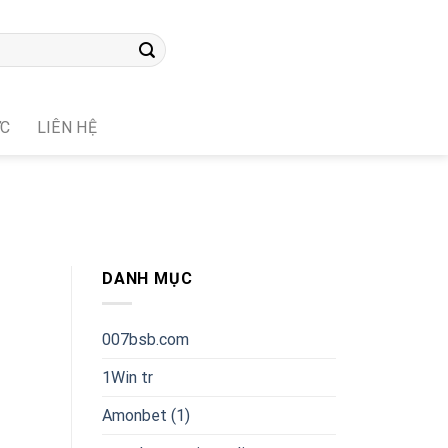
ỨC
LIÊN HỆ
DANH MỤC
007bsb.com
1Win tr
Amonbet (1)