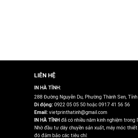
LIÊN HỆ
IN HÀ TĨNH:
288 Đường Nguyễn Du, Phường Thành Sen, Tỉnh
Di động:
0922 05 05 50
hoặc
0917 41 56 56
Email:
vietprinthatinh@gmail.com
IN HÀ TĨNH
đã có nhiều năm kinh nghiệm trong lĩ
Nhờ đầu tư dây chuyền sản xuất, máy móc thiết 
đó đảm bảo các tiêu chí: