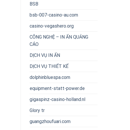
BSB
bsb-007-casino-au.com
casino-vegashero.org
CÔNG NGHỆ – IN ẤN QUẢNG
CÁO
DỊCH VỤ IN ẤN
DỊCH VỤ THIẾT KẾ
dolphinbluespa.com
equipment-statt-power.de
gigaspinz-casino-holland.nl
Glory tr
guangzhoufuari.com