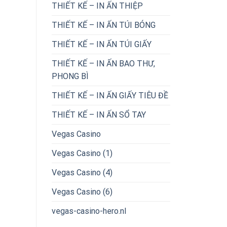
THIẾT KẾ – IN ẤN THIỆP
THIẾT KẾ – IN ẤN TÚI BÓNG
THIẾT KẾ – IN ẤN TÚI GIẤY
THIẾT KẾ – IN ẤN BAO THƯ,
PHONG BÌ
THIẾT KẾ – IN ẤN GIẤY TIÊU ĐỀ
THIẾT KẾ – IN ẤN SỔ TAY
Vegas Casino
Vegas Casino (1)
Vegas Casino (4)
Vegas Casino (6)
vegas-casino-hero.nl