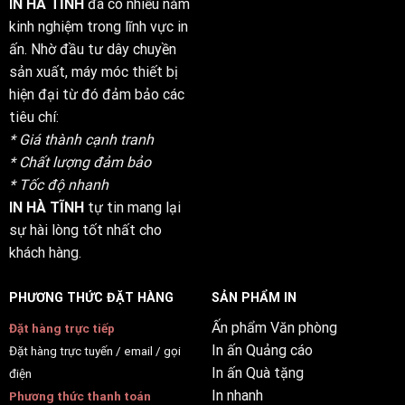
IN HÀ TĨNH
đã có nhiều năm
kinh nghiệm trong lĩnh vực in
ấn. Nhờ đầu tư dây chuyền
sản xuất, máy móc thiết bị
hiện đại từ đó đảm bảo các
tiêu chí:
* Giá thành cạnh tranh
* Chất lượng đảm bảo
* Tốc độ nhanh
IN HÀ TĨNH
tự tin mang lại
sự hài lòng tốt nhất cho
khách hàng.
PHƯƠNG THỨC ĐẶT HÀNG
SẢN PHẨM IN
Ấn phẩm Văn phòng
Đặt hàng trực tiếp
In ấn Quảng cáo
Đặt hàng trực tuyến / email / gọi
In ấn Quà tặng
điện
In nhanh
Phương thức thanh toán