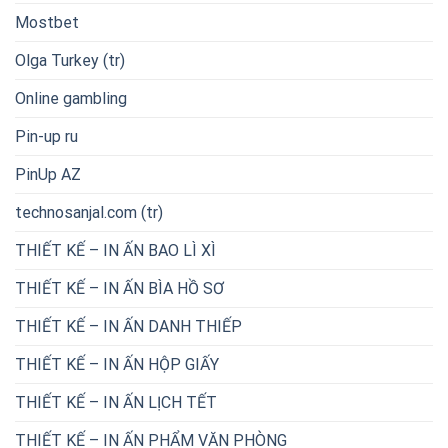
Mostbet
Olga Turkey (tr)
Online gambling
Pin-up ru
PinUp AZ
technosanjal.com (tr)
THIẾT KẾ – IN ẤN BAO LÌ XÌ
THIẾT KẾ – IN ẤN BÌA HỒ SƠ
THIẾT KẾ – IN ẤN DANH THIẾP
THIẾT KẾ – IN ẤN HỘP GIẤY
THIẾT KẾ – IN ẤN LỊCH TẾT
THIẾT KẾ – IN ẤN PHẨM VĂN PHÒNG