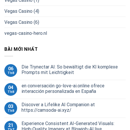
Vegas Casino (1)
Vegas Casino (4)
Vegas Casino (6)
vegas-casino-hero.nl
BÀI MỚI NHẤT
Die Trynectar AI: So bewältigt die KI komplexe
06
Prompts mit Leichtigkeit
Th8
en conversación go-love-ai.online ofrece
04
interacción personalizada en España
Th8
Discover a Lifelike AI Companion at
03
https://camsoda-ai.xyz/
Th8
Experience Consistent AI-Generated Visuals:
21
High-Quality Imagery at Blowjob-AI.live
Th7