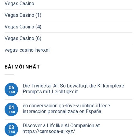
Vegas Casino
Vegas Casino (1)
Vegas Casino (4)
Vegas Casino (6)
vegas-casino-hero.nl
BÀI MỚI NHẤT
Die Trynectar AI: So bewältigt die KI komplexe
06
Prompts mit Leichtigkeit
Th8
en conversación go-love-ai.online ofrece
04
interacción personalizada en España
Th8
Discover a Lifelike AI Companion at
03
https://camsoda-ai.xyz/
Th8