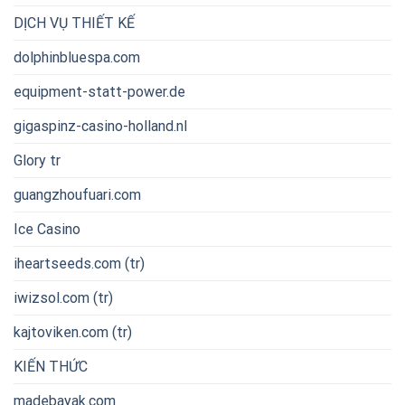
DỊCH VỤ THIẾT KẾ
dolphinbluespa.com
equipment-statt-power.de
gigaspinz-casino-holland.nl
Glory tr
guangzhoufuari.com
Ice Casino
iheartseeds.com (tr)
iwizsol.com (tr)
kajtoviken.com (tr)
KIẾN THỨC
madebayak.com