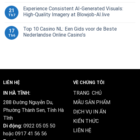
Experience Consistent AI-Generated Visuals:
21
High-Quality Imagery at Blowjob-AI.live
Th7
Top 10 Casino NL: Een Gids voor de Beste
17
Nederlandse Online Casino’s
Th6
LIÊN HỆ
VỀ CHÚNG TÔI
IN HÀ TĨNH:
TRANG CHỦ
288 Đường Nguyễn Du,
MẪU SẢN PHẨM
Phường Thành Sen, Tỉnh Hà
DỊCH VỤ IN ẤN
Tĩnh
KIẾN THỨC
Di động:
0922 05 05 50
LIÊN HỆ
hoặc
0917 41 56 56