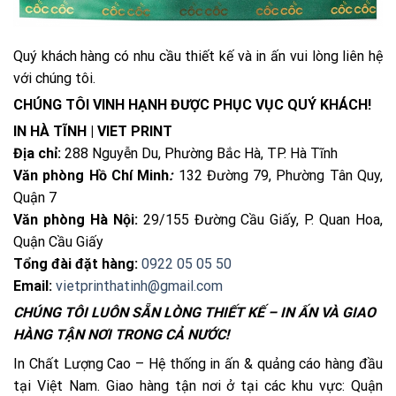
Quý khách hàng có nhu cầu thiết kế và in ấn vui lòng liên hệ
với chúng tôi.
CHÚNG TÔI VINH HẠNH ĐƯỢC PHỤC VỤC QUÝ KHÁCH!
IN HÀ TĨNH | VIET PRINT
Địa chỉ:
288 Nguyễn Du, Phường Bắc Hà, TP. Hà Tĩnh
Văn phòng Hồ Chí Minh
:
132 Đường 79, Phường Tân Quy,
Quận 7
Văn phòng Hà Nội:
29/155 Đường Cầu Giấy, P. Quan Hoa,
Quận Cầu Giấy
Tổng đài đặt hàng:
0922 05 05 50
Email:
vietprinthatinh@gmail.com
CHÚNG TÔI LUÔN SẴN LÒNG THIẾT KẾ – IN ẤN VÀ GIAO
HÀNG TẬN NƠI TRONG CẢ NƯỚC!
In Chất Lượng Cao – Hệ thống in ấn & quảng cáo hàng đầu
tại Việt Nam. Giao hàng tận nơi ở tại các khu vực: Quận