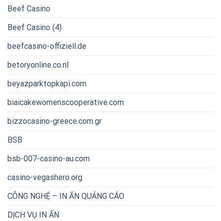
Beef Casino
Beef Casino (4)
beefcasino-offiziell.de
betoryonline.co.nl
beyazparktopkapi.com
biaicakewomenscooperative.com
bizzocasino-greece.com.gr
BSB
bsb-007-casino-au.com
casino-vegashero.org
CÔNG NGHỆ – IN ẤN QUẢNG CÁO
DỊCH VỤ IN ẤN