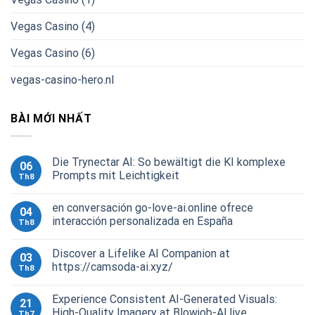
Vegas Casino (4)
Vegas Casino (6)
vegas-casino-hero.nl
BÀI MỚI NHẤT
Die Trynectar AI: So bewältigt die KI komplexe
06
Prompts mit Leichtigkeit
Th8
en conversación go-love-ai.online ofrece
04
interacción personalizada en España
Th8
Discover a Lifelike AI Companion at
03
https://camsoda-ai.xyz/
Th8
Experience Consistent AI-Generated Visuals:
21
High-Quality Imagery at Blowjob-AI.live
Th7