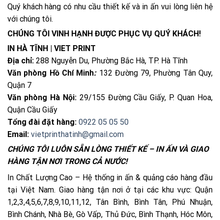
Quý khách hàng có nhu cầu thiết kế và in ấn vui lòng liên hệ
với chúng tôi.
CHÚNG TÔI VINH HẠNH ĐƯỢC PHỤC VỤ QUÝ KHÁCH!
IN HÀ TĨNH | VIET PRINT
Địa chỉ:
288 Nguyễn Du, Phường Bắc Hà, TP. Hà Tĩnh
Văn phòng Hồ Chí Minh
:
132 Đường 79, Phường Tân Quy,
Quận 7
Văn phòng Hà Nội:
29/155 Đường Cầu Giấy, P. Quan Hoa,
Quận Cầu Giấy
Tổng đài đặt hàng:
0922 05 05 50
Email:
vietprinthatinh@gmail.com
CHÚNG TÔI LUÔN SẴN LÒNG THIẾT KẾ – IN ẤN VÀ GIAO
HÀNG TẬN NƠI TRONG CẢ NƯỚC!
In Chất Lượng Cao – Hệ thống in ấn & quảng cáo hàng đầu
tại Việt Nam. Giao hàng tận nơi ở tại các khu vực: Quận
1,2,3,4,5,6,7,8,9,10,11,12, Tân Bình, Bình Tân, Phú Nhuận,
Bình Chánh, Nhà Bè, Gò Vấp, Thủ Đức, Bình Thạnh, Hóc Môn,