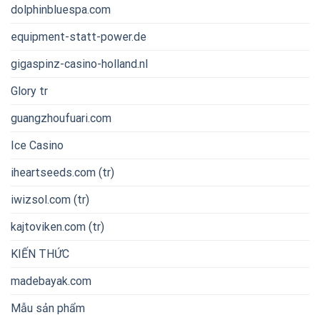
dolphinbluespa.com
equipment-statt-power.de
gigaspinz-casino-holland.nl
Glory tr
guangzhoufuari.com
Ice Casino
iheartseeds.com (tr)
iwizsol.com (tr)
kajtoviken.com (tr)
KIẾN THỨC
madebayak.com
Mẫu sản phẩm