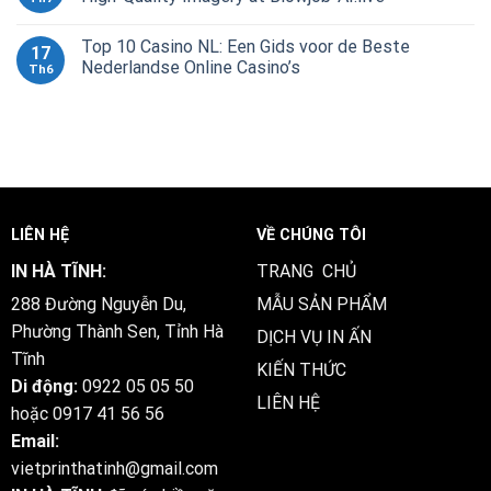
Top 10 Casino NL: Een Gids voor de Beste
17
Nederlandse Online Casino’s
Th6
LIÊN HỆ
VỀ CHÚNG TÔI
IN HÀ TĨNH:
TRANG CHỦ
288 Đường Nguyễn Du,
MẪU SẢN PHẨM
Phường Thành Sen, Tỉnh Hà
DỊCH VỤ IN ẤN
Tĩnh
KIẾN THỨC
Di động:
0922 05 05 50
LIÊN HỆ
hoặc
0917 41 56 56
Email:
vietprinthatinh@gmail.com