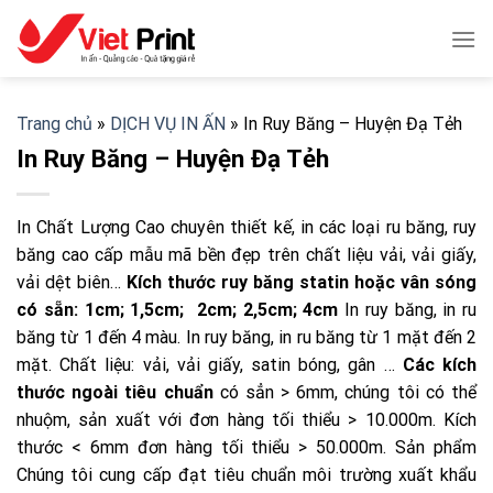
Skip
to
content
Trang chủ
»
DỊCH VỤ IN ẤN
»
In Ruy Băng – Huyện Đạ Tẻh
In Ruy Băng – Huyện Đạ Tẻh
In Chất Lượng Cao chuyên thiết kế, in các loại ru băng, ruy
băng cao cấp mẫu mã bền đẹp trên chất liệu vải, vải giấy,
vải dệt biên…
Kích thước ruy băng statin hoặc vân sóng
có sẵn: 1cm; 1,5cm; 2cm; 2,5cm; 4cm
In ruy băng, in ru
băng từ 1 đến 4 màu. In ruy băng, in ru băng từ 1 mặt đến 2
mặt. Chất liệu: vải, vải giấy, satin bóng, gân …
Các kích
thước ngoài tiêu chuẩn
có sẳn > 6mm, chúng tôi có thể
nhuộm, sản xuất với đơn hàng tối thiểu > 10.000m. Kích
thước < 6mm đơn hàng tối thiểu > 50.000m. Sản phẩm
Chúng tôi cung cấp đạt tiêu chuẩn môi trường xuất khẩu