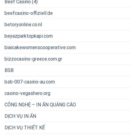
Beef Casino (4)
beefcasino-offiziell.de
betoryonline.co.nl
beyazparktopkapi.com
biaicakewomenscooperative.com
bizzocasino-greece.com.gr
BSB
bsb-007-casino-au.com
casino-vegashero.org
CÔNG NGHỆ – IN ẤN QUẢNG CÁO
DỊCH VỤ IN ẤN
DỊCH VỤ THIẾT KẾ