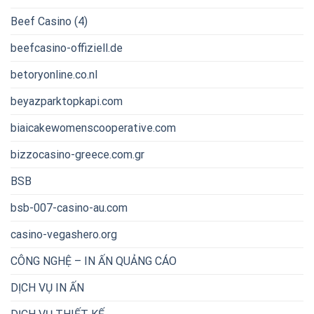
Beef Casino (4)
beefcasino-offiziell.de
betoryonline.co.nl
beyazparktopkapi.com
biaicakewomenscooperative.com
bizzocasino-greece.com.gr
BSB
bsb-007-casino-au.com
casino-vegashero.org
CÔNG NGHỆ – IN ẤN QUẢNG CÁO
DỊCH VỤ IN ẤN