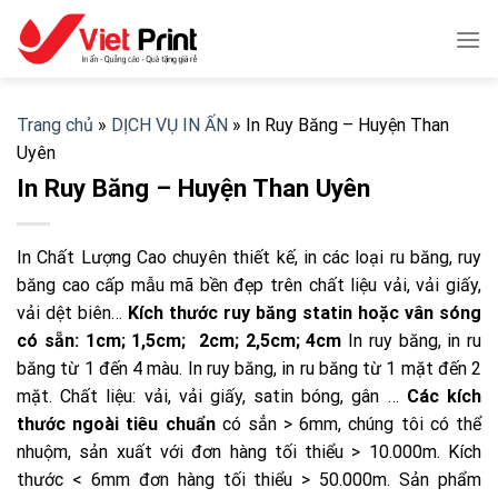
Skip
to
content
Trang chủ
»
DỊCH VỤ IN ẤN
»
In Ruy Băng – Huyện Than
Uyên
In Ruy Băng – Huyện Than Uyên
In Chất Lượng Cao chuyên thiết kế, in các loại ru băng, ruy
băng cao cấp mẫu mã bền đẹp trên chất liệu vải, vải giấy,
vải dệt biên…
Kích thước ruy băng statin hoặc vân sóng
có sẵn: 1cm; 1,5cm; 2cm; 2,5cm; 4cm
In ruy băng, in ru
băng từ 1 đến 4 màu. In ruy băng, in ru băng từ 1 mặt đến 2
mặt. Chất liệu: vải, vải giấy, satin bóng, gân …
Các kích
thước ngoài tiêu chuẩn
có sẳn > 6mm, chúng tôi có thể
nhuộm, sản xuất với đơn hàng tối thiểu > 10.000m. Kích
thước < 6mm đơn hàng tối thiểu > 50.000m. Sản phẩm