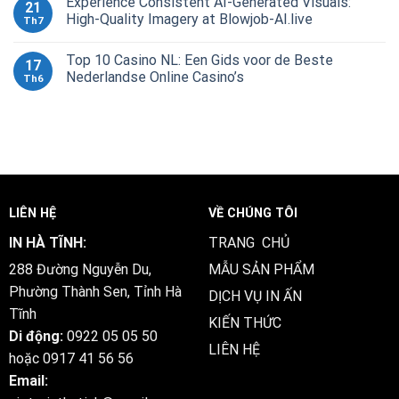
Experience Consistent AI-Generated Visuals:
21
High-Quality Imagery at Blowjob-AI.live
Th7
Top 10 Casino NL: Een Gids voor de Beste
17
Nederlandse Online Casino’s
Th6
LIÊN HỆ
VỀ CHÚNG TÔI
IN HÀ TĨNH:
TRANG CHỦ
288 Đường Nguyễn Du,
MẪU SẢN PHẨM
Phường Thành Sen, Tỉnh Hà
DỊCH VỤ IN ẤN
Tĩnh
KIẾN THỨC
Di động:
0922 05 05 50
LIÊN HỆ
hoặc
0917 41 56 56
Email: