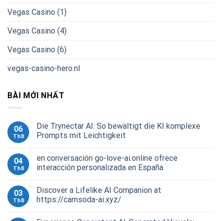
Vegas Casino (1)
Vegas Casino (4)
Vegas Casino (6)
vegas-casino-hero.nl
BÀI MỚI NHẤT
Die Trynectar AI: So bewältigt die KI komplexe
06
Prompts mit Leichtigkeit
Th8
en conversación go-love-ai.online ofrece
04
interacción personalizada en España
Th8
Discover a Lifelike AI Companion at
03
https://camsoda-ai.xyz/
Th8