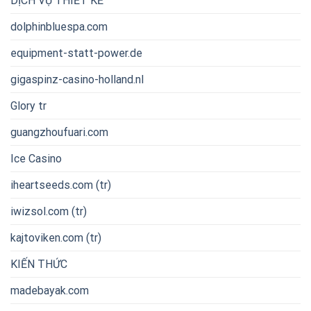
DỊCH VỤ THIẾT KẾ
dolphinbluespa.com
equipment-statt-power.de
gigaspinz-casino-holland.nl
Glory tr
guangzhoufuari.com
Ice Casino
iheartseeds.com (tr)
iwizsol.com (tr)
kajtoviken.com (tr)
KIẾN THỨC
madebayak.com