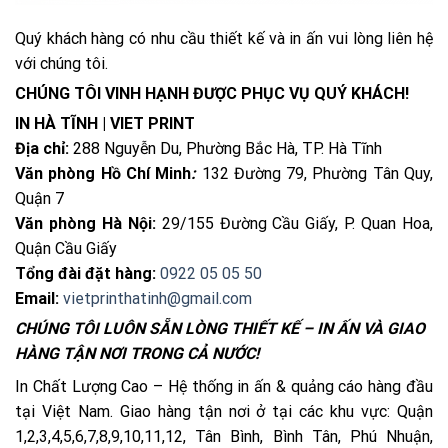
Quý khách hàng có nhu cầu thiết kế và in ấn vui lòng liên hệ
với chúng tôi.
CHÚNG TÔI VINH HẠNH ĐƯỢC PHỤC VỤ QUÝ KHÁCH!
IN HÀ TĨNH | VIET PRINT
Địa chỉ:
288 Nguyễn Du, Phường Bắc Hà, TP. Hà Tĩnh
Văn phòng Hồ Chí Minh
:
132 Đường 79, Phường Tân Quy,
Quận 7
Văn phòng Hà Nội:
29/155 Đường Cầu Giấy, P. Quan Hoa,
Quận Cầu Giấy
Tổng đài đặt hàng:
0922 05 05 50
Email:
vietprinthatinh@gmail.com
CHÚNG TÔI LUÔN SẴN LÒNG THIẾT KẾ – IN ẤN VÀ GIAO
HÀNG TẬN NƠI TRONG CẢ NƯỚC!
In Chất Lượng Cao – Hệ thống in ấn & quảng cáo hàng đầu
tại Việt Nam. Giao hàng tận nơi ở tại các khu vực: Quận
1,2,3,4,5,6,7,8,9,10,11,12, Tân Bình, Bình Tân, Phú Nhuận,