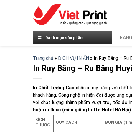
Skip
to
content
TRANG
Danh mục sản phẩm
Trang chủ
»
DỊCH VỤ IN ẤN
»
In Ruy Băng – Ru 
In Ruy Băng – Ru Băng Huy
In Chất Lượng Cao
nhận in ruy băng với chất l
khách hàng. Công nghệ in hiện đại được ứng dụn
với chất lượng thành phẩm vượt trội, tốc độ i
hoặc in flexo (mẫu giống Lotte Hotel Hà Nội)
KÍCH
QUY CÁCH
ĐƠN GIÁ (1 m
THƯỚC