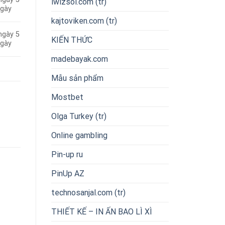
iwizsol.com (tr)
ngày
kajtoviken.com (tr)
ngày 5
KIẾN THỨC
ngày
madebayak.com
Mẫu sản phẩm
Mostbet
Olga Turkey (tr)
Online gambling
Pin-up ru
PinUp AZ
technosanjal.com (tr)
THIẾT KẾ – IN ẤN BAO LÌ XÌ