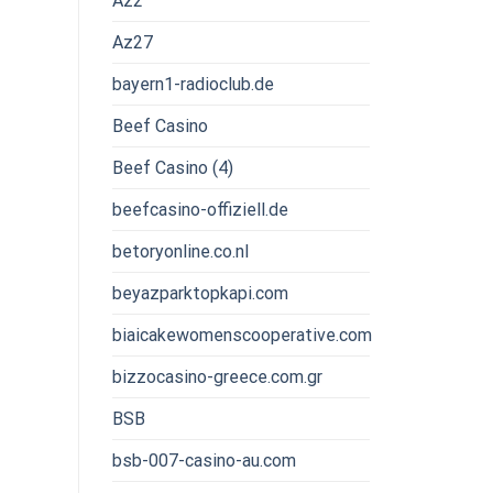
Az2
Az27
bayern1-radioclub.de
Beef Casino
Beef Casino (4)
beefcasino-offiziell.de
betoryonline.co.nl
beyazparktopkapi.com
biaicakewomenscooperative.com
bizzocasino-greece.com.gr
BSB
bsb-007-casino-au.com