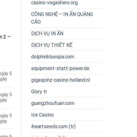
casino-vegashero.org
CÔNG NGHỆ – IN ẤN QUẢNG
CÁO
DỊCH VỤ IN ẤN
n 2 –
DỊCH VỤ THIẾT KẾ
dolphinbluespa.com
equipment-statt-power.de
ngày 5
ngày
gigaspinz-casino-holland.nl
Glory tr
ngày 5
ngày
guangzhoufuari.com
Ice Casino
ngày 5
ngày
iheartseeds.com (tr)
ngày 5