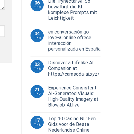
Die Trynectar AI: So
06
bewältigt die KI
Th8
komplexe Prompts mit
Leichtigkeit
en conversación go-
04
love-ai.online ofrece
Th8
interacción
personalizada en España
Discover a Lifelike AI
03
Companion at
Th8
https://camsoda-ai.xyz/
Experience Consistent
21
AI-Generated Visuals:
Th7
High-Quality Imagery at
Blowjob-AI.live
Top 10 Casino NL: Een
17
Gids voor de Beste
Th6
Nederlandse Online