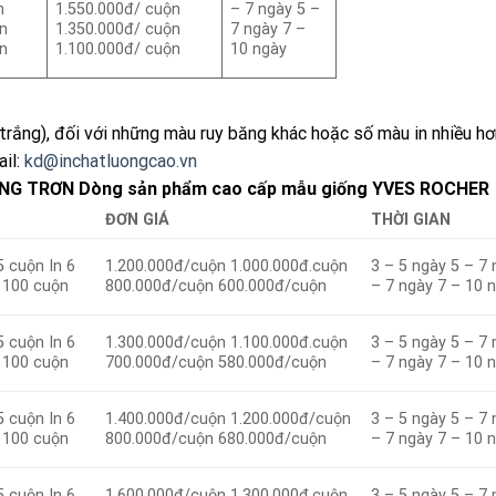
n
1.550.000đ/ cuộn
– 7 ngày 5 –
n
1.350.000đ/ cuộn
7 ngày 7 –
n
1.100.000đ/ cuộn
10 ngày
trắng), đối với những màu ruy băng khác hoặc số màu in nhiều hơ
ail:
kd@inchatluongcao.vn
NG TRƠN Dòng sản phẩm cao cấp mẫu giống YVES ROCHER
ĐƠN GIÁ
THỜI GIAN
5 cuộn In 6
1.200.000đ/cuộn 1.000.000đ.cuộn
3 – 5 ngày 5 – 7 
– 100 cuộn
800.000đ/cuộn 600.000đ/cuộn
– 7 ngày 7 – 10 
5 cuộn In 6
1.300.000đ/cuộn 1.100.000đ.cuộn
3 – 5 ngày 5 – 7 
– 100 cuộn
700.000đ/cuộn 580.000đ/cuộn
– 7 ngày 7 – 10 
5 cuộn In 6
1.400.000đ/cuộn 1.200.000đ/cuộn
3 – 5 ngày 5 – 7 
– 100 cuộn
800.000đ/cuộn 680.000đ/cuộn
– 7 ngày 7 – 10 
5 cuộn In 6
1.600.000đ/cuộn 1.300.000đ.cuộn
3 – 5 ngày 5 – 7 