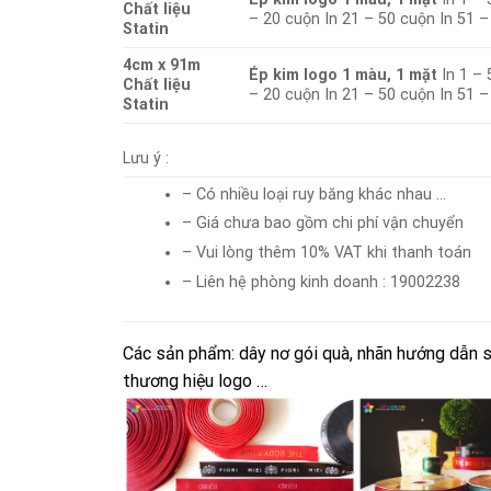
Chất liệu
– 20 cuộn In 21 – 50 cuộn In 51 
Statin
4cm x 91m
Ép kim logo 1 màu, 1 mặt
In 1 – 
Chất liệu
– 20 cuộn In 21 – 50 cuộn In 51 
Statin
Lưu ý :
– Có nhiều loại ruy băng khác nhau …
– Giá chưa bao gồm chi phí vận chuyển
– Vui lòng thêm 10% VAT khi thanh toán
– Liên hệ phòng kinh doanh : 19002238
Các sản phẩm: dây nơ gói quà, nhãn hướng dẫn sử
thương hiệu logo …