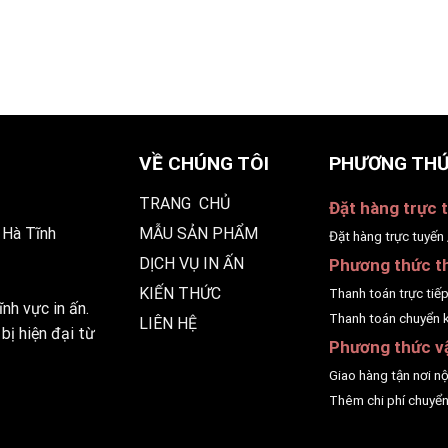
VỀ CHÚNG TÔI
PHƯƠNG THỨ
TRANG CHỦ
Đặt hàng trực t
 Hà Tĩnh
MẪU SẢN PHẨM
Đặt hàng trực tuyến 
DỊCH VỤ IN ẤN
Phương thức t
KIẾN THỨC
Thanh toán trực tiế
nh vực in ấn.
Thanh toán chuyển 
LIÊN HỆ
bị hiện đại từ
Phương thức v
Giao hàng tận nơi n
Thêm chi phí chuyển