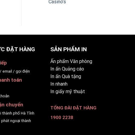
Casino’s
C ĐẶT HÀNG
SẢN PHẨM IN
Ấn phẩm Văn phòng
iếp
In ấn Quảng cáo
/ email / gọi điện
In ấn Quà tặng
hanh toán
In nhanh
p
In giấy mỹ thuật
khoản
ận chuyển
TỔNG ĐÀI ĐẶT HÀNG
ội thành phố Hà Tĩnh
1900 2238
 phát ngoại thành