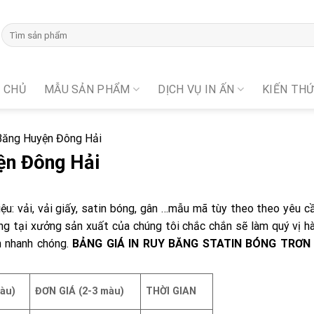
 CHỦ
MẪU SẢN PHẨM
DỊCH VỤ IN ẤN
KIẾN TH
Băng Huyện Đông Hải
ện Đông Hải
iệu: vải, vải giấy, satin bóng, gân …mẫu mã tùy theo theo yêu c
g tại xưởng sản xuất của chúng tôi chắc chắn sẽ làm quý vị hà
n nhanh chóng.
BẢNG GIÁ IN RUY BĂNG STATIN BÓNG TRƠN I
àu)
ĐƠN GIÁ (2-3 màu)
THỜI GIAN