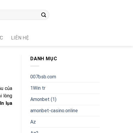
ỨC
LIÊN HỆ
DANH MỤC
007bsb.com
1Win tr
ầu của
i lòng
Amonbet (1)
n lụa
amonbet-casino.online
Az