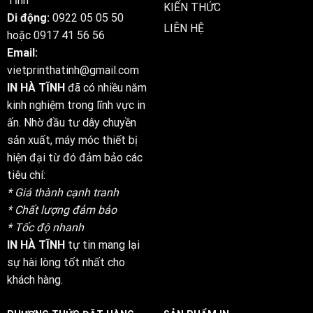
Tĩnh
KIẾN THỨC
Di động:
0922 05 05 50
LIÊN HỆ
hoặc
0917 41 56 56
Email:
vietprinthatinh@gmail.com
IN HÀ TĨNH
đã có nhiều năm
kinh nghiệm trong lĩnh vực in
ấn. Nhờ đầu tư dây chuyền
sản xuất, máy móc thiết bị
hiện đại từ đó đảm bảo các
tiêu chí:
* Giá thành cạnh tranh
* Chất lượng đảm bảo
* Tốc độ nhanh
IN HÀ TĨNH
tự tin mang lại
sự hài lòng tốt nhất cho
khách hàng.