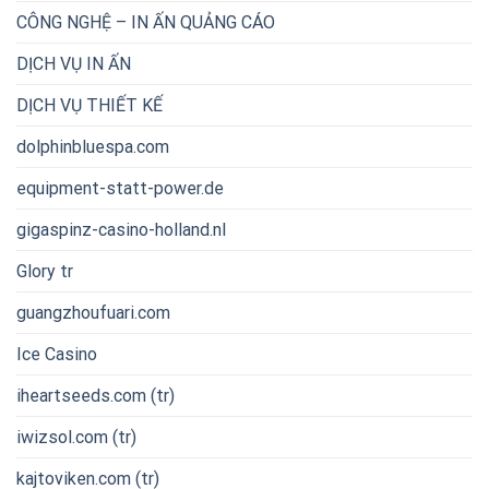
CÔNG NGHỆ – IN ẤN QUẢNG CÁO
DỊCH VỤ IN ẤN
DỊCH VỤ THIẾT KẾ
dolphinbluespa.com
equipment-statt-power.de
gigaspinz-casino-holland.nl
Glory tr
guangzhoufuari.com
Ice Casino
iheartseeds.com (tr)
iwizsol.com (tr)
kajtoviken.com (tr)