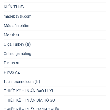
KIẾN THỨC
madebayak.com
Mẫu sản phẩm
Mostbet
Olga Turkey (tr)
Online gambling
Pin-up ru
PinUp AZ
technosanjal.com (tr)
THIẾT KẾ – IN ẤN BAO LÌ XÌ
THIẾT KẾ – IN ẤN BÌA HỒ SƠ
THIẾT KẾ – IN ẤN DANH THIẾP