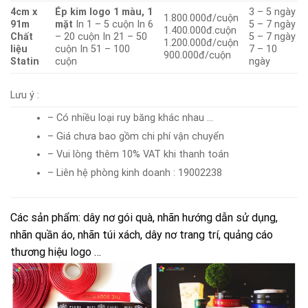
4cm x
Ép kim logo 1 màu, 1
3 – 5 ngày
1.800.000đ/cuộn
91m
mặt
In 1 – 5 cuộn In 6
5 – 7 ngày
1.400.000đ.cuộn
Chất
– 20 cuộn In 21 – 50
5 – 7 ngày
1.200.000đ/cuộn
liệu
cuộn In 51 – 100
7 – 10
900.000đ/cuộn
Statin
cuộn
ngày
Lưu ý :
– Có nhiều loại ruy băng khác nhau …
– Giá chưa bao gồm chi phí vận chuyển
– Vui lòng thêm 10% VAT khi thanh toán
– Liên hệ phòng kinh doanh : 19002238
Các sản phẩm: dây nơ gói quà, nhãn hướng dẫn sử dụng,
nhãn quần áo, nhãn túi xách, dây nơ trang trí, quảng cáo
thương hiệu logo …