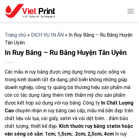
Skip
to
content
Trang chủ
»
DỊCH VỤ IN ẤN
»
In Ruy Băng – Ru Băng Huyện
Tân Uyên
In Ruy Băng – Ru Băng Huyện Tân Uyên
Các mẫu in ruy băng được ứng dụng trong cuộc sống và
trong kinh doanh rất đa dạng, phổ biến không những giúp
doanh nghiệp, công ty quảng bá thương hiệu sản phẩm mà
còn có tác dụng tăng thêm tính thẩm mỹ cho sản phẩm
được kết hợp sử dụng với ruy băng. Công ty
In
Chất Lượng
Cao
chuyên nhận in ruy băng cao cấp, mẫu mã bền đẹp trên
chất liệu vải lụa, vải giấy, satin và vải dệt biên… đảm bảo
chất lượng, thiết kế đẹp.
Kích thước ruy băng statin hoặc
vân sóng có sẵn: 1cm; 1,5cm; 2cm; 2,5cm; 4cm
In ruy