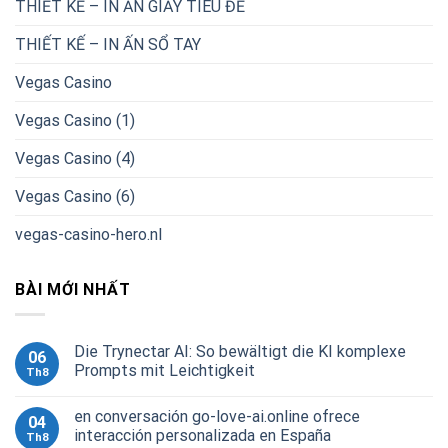
THIẾT KẾ – IN ẤN GIẤY TIÊU ĐỀ
THIẾT KẾ – IN ẤN SỔ TAY
Vegas Casino
Vegas Casino (1)
Vegas Casino (4)
Vegas Casino (6)
vegas-casino-hero.nl
BÀI MỚI NHẤT
Die Trynectar AI: So bewältigt die KI komplexe
06
Prompts mit Leichtigkeit
Th8
en conversación go-love-ai.online ofrece
04
interacción personalizada en España
Th8