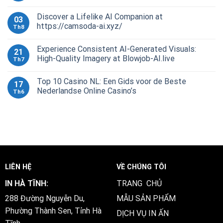
Discover a Lifelike AI Companion at
03
https://camsoda-ai.xyz/
Th8
Experience Consistent AI-Generated Visuals:
21
High-Quality Imagery at Blowjob-AI.live
Th7
Top 10 Casino NL: Een Gids voor de Beste
17
Nederlandse Online Casino’s
Th6
LIÊN HỆ
VỀ CHÚNG TÔI
IN HÀ TĨNH:
TRANG CHỦ
288 Đường Nguyễn Du,
MẪU SẢN PHẨM
Phường Thành Sen, Tỉnh Hà
DỊCH VỤ IN ẤN