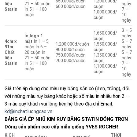
650.000đ/cuộn
1.200.000đ/
liệu
21 – 50 cuộn
ngày
600.000đ/cuộn
cuộn
Statin
In 51 – 100
7 –
1.000.000đ/
cuộn
10
cuộn
ngày
3 – 5
1.650.000đ/
In logo 1
ngày
cuộn
4cm x
mặt
In 1 – 5
5 – 7
1.200.000đ/cuộn
1.550.000đ/
91m
cuộn In 6 –
ngày
900.000đ.cuộn
cuộn
Chất
20 cuộn In
5 – 7
750.000đ/cuộn
1.350.000đ/
liệu
21 – 50 cuộn
ngày
700.000đ/cuộn
cuộn
Statin
In 51 – 100
7 –
1.100.000đ/
cuộn
10
cuộn
ngày
Giá trên áp dụng cho màu ruy băng sẵn có (đen, trắng), đối
với những màu ruy băng khác hoặc số màu in nhiều hơn 2 –
3 màu quý khách vui lòng liên hệ theo địa chỉ Email:
kd@inchatluongcao.vn
BẢNG GIÁ ÉP NHŨ KIM RUY BĂNG STATIN BÓNG TRƠN
Dòng sản phẩm cao cấp mẫu giống YVES ROCHER
KÍCH
THỜI