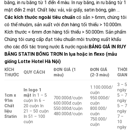
băng, in ru băng từ 1 đến 4 màu. In ruy băng, in ru băng từ 1
mặt đến 2 mặt. Chất liệu: vải, vải giấy, satin bóng, gân …
Các kích thước ngoài tiêu chuẩn
có sẳn > 6mm, chúng tôi
có thể nhuộm, sản xuất với đơn hàng tối thiểu > 10.000m.
Kích thước < 6mm đơn hàng tối thiểu > 50.000m. Sản phẩm
Chúng tôi cung cấp đạt tiêu chuẩn môi trường xuất khẩu
cho các đối tác trong nước & nước ngoài.
BẢNG GIÁ IN RUY
BĂNG STATIN BÓNG TRƠN In lụa hoặc in flexo (mẫu
giống Lotte Hotel Hà Nội)
KÍCH
ĐƠN GIÁ (1
ĐƠN GIÁ
THỜI
QUY CÁCH
THƯỚC
màu)
(2-3 màu)
GIAN
3 – 5
1.100.000đ/
In logo 1
ngày
cuộn
1cm x
mặt
In 1 – 5
5 – 7
700.000đ/cuộn
950.000đ/
91m
cuộn In 6 –
ngày
600.000đ.cuộn
cuộn
Chất
20 cuộn In
5 – 7
550.000đ/cuộn
800.000/
liệu
21 – 50 cuộn
ngày
480.000đ/cuộn
cuộn
Statin
In 51 – 100
7 –
750.000/
cuộn
10
cuộn
ngày