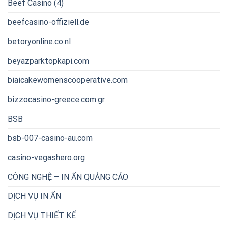
Beef Casino (4)
beefcasino-offiziell.de
betoryonline.co.nl
beyazparktopkapi.com
biaicakewomenscooperative.com
bizzocasino-greece.com.gr
BSB
bsb-007-casino-au.com
casino-vegashero.org
CÔNG NGHỆ – IN ẤN QUẢNG CÁO
DỊCH VỤ IN ẤN
DỊCH VỤ THIẾT KẾ