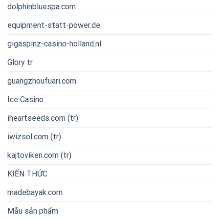
dolphinbluespa.com
equipment-statt-power.de
gigaspinz-casino-holland.nl
Glory tr
guangzhoufuari.com
Ice Casino
iheartseeds.com (tr)
iwizsol.com (tr)
kajtoviken.com (tr)
KIẾN THỨC
madebayak.com
Mẫu sản phẩm