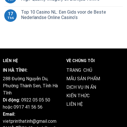
Top 10 Casino NL: Een Gids voor de Beste
17
Nederlandse Online Casino’s
Th6
LIÊN HỆ
VỀ CHÚNG TÔI
IN HÀ TĨNH:
TRANG CHỦ
288 Đường Nguyễn Du,
MẪU SẢN PHẨM
Phường Thành Sen, Tỉnh Hà
DỊCH VỤ IN ẤN
Tĩnh
KIẾN THỨC
Di động:
0922 05 05 50
LIÊN HỆ
hoặc
0917 41 56 56
Email:
vietprinthatinh@gmail.com