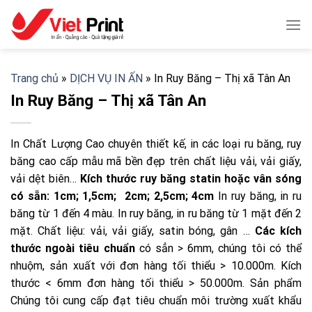
Skip
to
content
Trang chủ
»
DỊCH VỤ IN ẤN
»
In Ruy Băng – Thị xã Tân An
In Ruy Băng – Thị xã Tân An
In Chất Lượng Cao chuyên thiết kế, in các loại ru băng, ruy
băng cao cấp mẫu mã bền đẹp trên chất liệu vải, vải giấy,
vải dệt biên…
Kích thước ruy băng statin hoặc vân sóng
có sẵn: 1cm; 1,5cm; 2cm; 2,5cm; 4cm
In ruy băng, in ru
băng từ 1 đến 4 màu. In ruy băng, in ru băng từ 1 mặt đến 2
mặt. Chất liệu: vải, vải giấy, satin bóng, gân …
Các kích
thước ngoài tiêu chuẩn
có sẳn > 6mm, chúng tôi có thể
nhuộm, sản xuất với đơn hàng tối thiểu > 10.000m. Kích
thước < 6mm đơn hàng tối thiểu > 50.000m. Sản phẩm
Chúng tôi cung cấp đạt tiêu chuẩn môi trường xuất khẩu