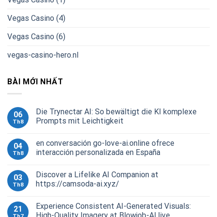
Vegas Casino (4)
Vegas Casino (6)
vegas-casino-hero.nl
BÀI MỚI NHẤT
Die Trynectar AI: So bewältigt die KI komplexe
06
Prompts mit Leichtigkeit
Th8
en conversación go-love-ai.online ofrece
04
interacción personalizada en España
Th8
Discover a Lifelike AI Companion at
03
https://camsoda-ai.xyz/
Th8
Experience Consistent AI-Generated Visuals:
21
High-Quality Imagery at Blowjob-AI.live
Th7