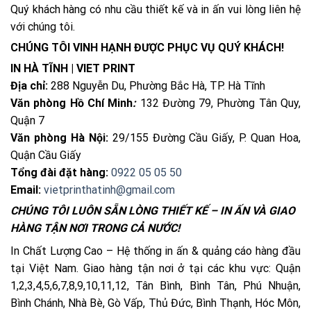
Quý khách hàng có nhu cầu thiết kế và in ấn vui lòng liên hệ
với chúng tôi.
CHÚNG TÔI VINH HẠNH ĐƯỢC PHỤC VỤ QUÝ KHÁCH!
IN HÀ TĨNH | VIET PRINT
Địa chỉ:
288 Nguyễn Du, Phường Bắc Hà, TP. Hà Tĩnh
Văn phòng Hồ Chí Minh
:
132 Đường 79, Phường Tân Quy,
Quận 7
Văn phòng Hà Nội:
29/155 Đường Cầu Giấy, P. Quan Hoa,
Quận Cầu Giấy
Tổng đài đặt hàng:
0922 05 05 50
Email:
vietprinthatinh@gmail.com
CHÚNG TÔI LUÔN SẴN LÒNG THIẾT KẾ – IN ẤN VÀ GIAO
HÀNG TẬN NƠI TRONG CẢ NƯỚC!
In Chất Lượng Cao – Hệ thống in ấn & quảng cáo hàng đầu
tại Việt Nam. Giao hàng tận nơi ở tại các khu vực: Quận
1,2,3,4,5,6,7,8,9,10,11,12, Tân Bình, Bình Tân, Phú Nhuận,
Bình Chánh, Nhà Bè, Gò Vấp, Thủ Đức, Bình Thạnh, Hóc Môn,