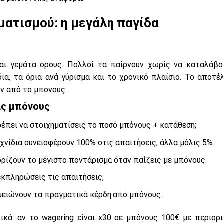
ματισμού: η μεγάλη παγίδα
ναι γεμάτα όρους. Πολλοί τα παίρνουν χωρίς να καταλάβο
δια, τα όρια ανά γύρισμα και το χρονικό πλαίσιο. Το αποτέ
ν από το μπόνους.
ίς μπόνους
ρέπει να στοιχηματίσεις το ποσό μπόνους + κατάθεση;
χνίδια συνεισφέρουν 100% στις απαιτήσεις, άλλα μόλις 5%.
ορίζουν το μέγιστο ποντάρισμα όταν παίζεις με μπόνους.
εκπληρώσεις τις απαιτήσεις;
μειώνουν τα πραγματικά κέρδη από μπόνους.
ικά: αν το wagering είναι x30 σε μπόνους 100€ με περιορ