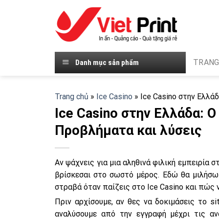
Skip
to
content
TRANG
Danh mục sản phẩm
Trang chủ
»
Ice Casino
»
Ice Casino στην Ελλά
Ice Casino στην Ελλάδα: 
Προβλήματα και λύσεις
Αν ψάχνεις για μια αληθινά φιλική εμπειρία σ
βρίσκεσαι στο σωστό μέρος. Εδώ θα μιλήσω 
στραβά όταν παίζεις στο Ice Casino και πώς 
Πριν αρχίσουμε, αν θες να δοκιμάσεις το s
αναλύσουμε από την εγγραφή μέχρι τις αν