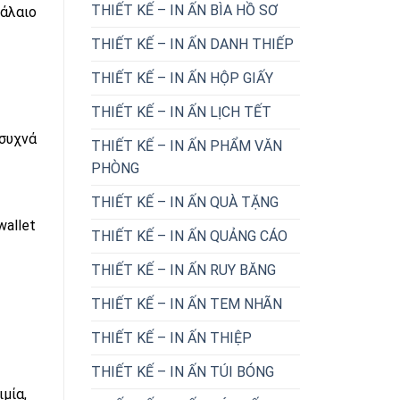
THIẾT KẾ – IN ẤN BÌA HỒ SƠ
φάλαιο
THIẾT KẾ – IN ẤN DANH THIẾP
THIẾT KẾ – IN ẤN HỘP GIẤY
THIẾT KẾ – IN ẤN LỊCH TẾT
 συχνά
THIẾT KẾ – IN ẤN PHẨM VĂN
PHÒNG
THIẾT KẾ – IN ẤN QUÀ TẶNG
wallet
THIẾT KẾ – IN ẤN QUẢNG CÁO
THIẾT KẾ – IN ẤN RUY BĂNG
THIẾT KẾ – IN ẤN TEM NHÃN
THIẾT KẾ – IN ẤN THIỆP
THIẾT KẾ – IN ẤN TÚI BÓNG
μία,