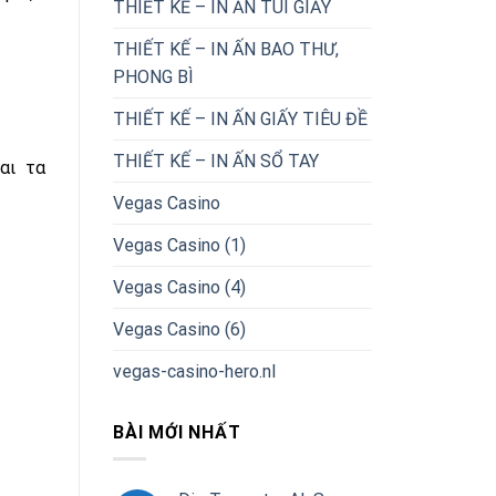
THIẾT KẾ – IN ẤN TÚI GIẤY
THIẾT KẾ – IN ẤN BAO THƯ,
PHONG BÌ
THIẾT KẾ – IN ẤN GIẤY TIÊU ĐỀ
THIẾT KẾ – IN ẤN SỔ TAY
αι τα
Vegas Casino
Vegas Casino (1)
Vegas Casino (4)
Vegas Casino (6)
vegas-casino-hero.nl
BÀI MỚI NHẤT