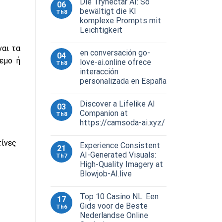
Die Trynectar AI: So
06
bewältigt die KI
Th8
komplexe Prompts mit
Leichtigkeit
ναι τα
en conversación go-
04
ρεμο ή
love-ai.online ofrece
Th8
interacción
personalizada en España
Discover a Lifelike AI
03
Companion at
Th8
https://camsoda-ai.xyz/
τίνες
Experience Consistent
21
AI-Generated Visuals:
Th7
High-Quality Imagery at
Blowjob-AI.live
Top 10 Casino NL: Een
17
Gids voor de Beste
Th6
Nederlandse Online