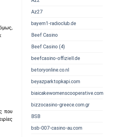
Az2
Az27
bayern1-radioclub.de
 όμως,
Beef Casino
:
Beef Casino (4)
beefcasino-offiziell.de
betoryonline.co.nl
beyazparktopkapi.com
biaicakewomenscooperative.com
bizzocasino-greece.com.gr
ς που
BSB
ιρίες
bsb-007-casino-au.com