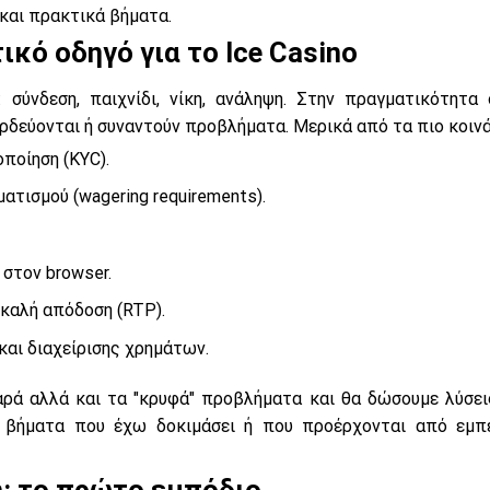
 και πρακτικά βήματα.
ικό οδηγό για το Ice Casino
 σύνδεση, παιχνίδι, νίκη, ανάληψη. Στην πραγματικότητα
ρδεύονται ή συναντούν προβλήματα. Μερικά από τα πιο κοινά
ποίηση (KYC).
ατισμού (wagering requirements).
στον browser.
 καλή απόδοση (RTP).
αι διαχείρισης χρημάτων.
αρά αλλά και τα "κρυφά" προβλήματα και θα δώσουμε λύσει
 βήματα που έχω δοκιμάσει ή που προέρχονται από εμπε
η: το πρώτο εμπόδιο