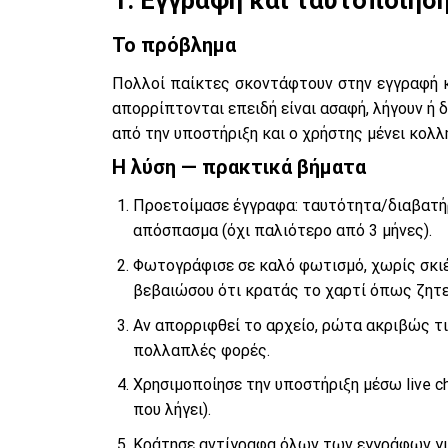
Το πρόβλημα
Πολλοί παίκτες σκοντάφτουν στην εγγραφή κα
απορρίπτονται επειδή είναι ασαφή, λήγουν ή 
από την υποστήριξη και ο χρήστης μένει κολλ
Η λύση — πρακτικά βήματα
Προετοίμασε έγγραφα: ταυτότητα/διαβατή
απόσπασμα (όχι παλιότερο από 3 μήνες).
Φωτογράφισε σε καλό φωτισμό, χωρίς σκιές 
βεβαιώσου ότι κρατάς το χαρτί όπως ζητείτ
Αν απορριφθεί το αρχείο, ρώτα ακριβώς τι 
πολλαπλές φορές.
Χρησιμοποίησε την υποστήριξη μέσω live ch
που λήγει).
Κράτησε αντίγραφα όλων των εγγράφων γι