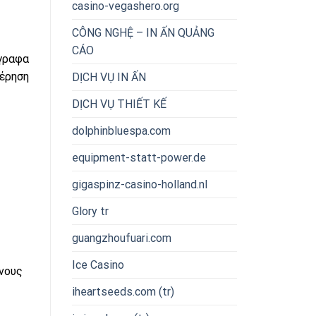
casino-vegashero.org
CÔNG NGHỆ – IN ẤN QUẢNG
CÁO
γγραφα
τέρηση
DỊCH VỤ IN ẤN
DỊCH VỤ THIẾT KẾ
dolphinbluespa.com
equipment-statt-power.de
gigaspinz-casino-holland.nl
Glory tr
guangzhoufuari.com
Ice Casino
όνους
iheartseeds.com (tr)